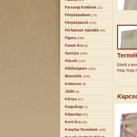
Farsangi Kellékek
(11)
Fényképalbum
(73)
Fényképtartó
(125)
Férfiaknak Ajándék
(30)
Figura
(258)
Fonott Áru
(8)
Gyertya
(169)
Termék
Húsvét
(120)
Ebből a term
Hűtőmágnes
(183)
meg, hogy m
Illatosítók
(166)
Irodaszer
(8)
Játék
(9)
Kapcs
Kártya
(51)
Kegytárgy
(2)
Képeslap
(53)
Kerti Áru
(35)
Konyhai Termékek
(168)