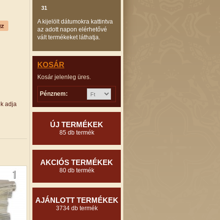
31
A kijelölt dátumokra kattintva
az adott napon elérhetővé
vált termékeket láthatja.
KOSÁR
Kosár jelenleg üres.
Pénznem:
ük adja
ÚJ TERMÉKEK
85 db termék
AKCIÓS TERMÉKEK
80 db termék
AJÁNLOTT TERMÉKEK
3734 db termék