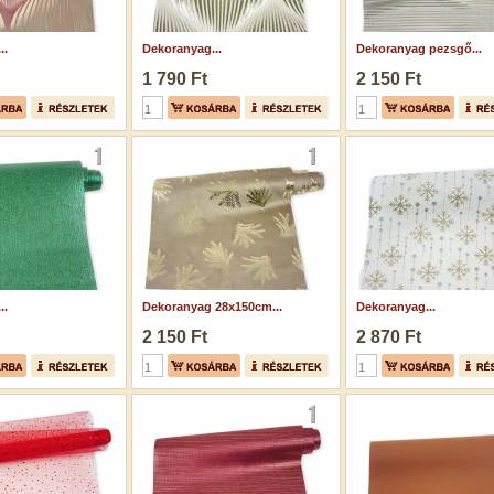
..
Dekoranyag...
Dekoranyag pezsgő...
1 790 Ft
2 150 Ft
..
Dekoranyag 28x150cm...
Dekoranyag...
2 150 Ft
2 870 Ft