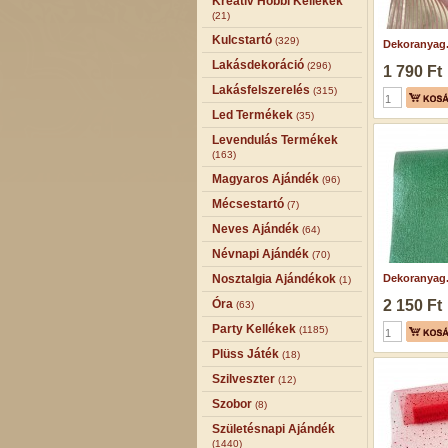
Kreatív Hobbi Kellékek
(21)
Kulcstartó
(329)
Dekoranyag.
Lakásdekoráció
(296)
1 790 Ft
Lakásfelszerelés
(315)
Led Termékek
(35)
Levendulás Termékek
(163)
Magyaros Ajándék
(96)
Mécsestartó
(7)
Neves Ajándék
(64)
Névnapi Ajándék
(70)
Nosztalgia Ajándékok
Dekoranyag.
(1)
Óra
2 150 Ft
(63)
Party Kellékek
(1185)
Plüss Játék
(18)
Szilveszter
(12)
Szobor
(8)
Születésnapi Ajándék
(1440)