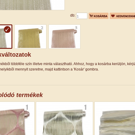
db:
változatok
ékből többféle szín illetve minta választható. Ahhoz, hogy a kosárba kerüljön, kérj
elyikből mennyit szeretne, majd kattintson a 'Kosár' gombra.
olódó termékek