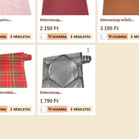
iros...
Dekoranyag...
Dekoranyag műbőr...
2 150 Ft
3 195 Ft
kockkás...
Dekoranyag...
1 790 Ft