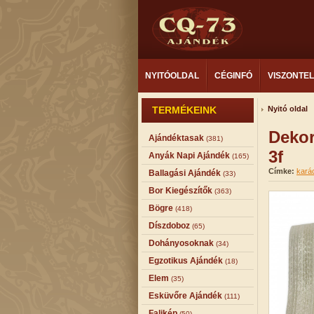
NYITÓOLDAL
CÉGINFÓ
VISZONTE
TERMÉKEINK
Nyitó oldal
Dekor
Ajándéktasak
(381)
3f
Anyák Napi Ajándék
(165)
Címke:
kará
Ballagási Ajándék
(33)
Bor Kiegészítők
(363)
Bögre
(418)
Díszdoboz
(65)
Dohányosoknak
(34)
Egzotikus Ajándék
(18)
Elem
(35)
Esküvőre Ajándék
(111)
Falikép
(50)