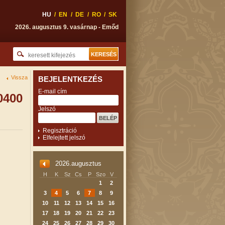
HU
/
EN
/
DE
/
RO
/
SK
2026. augusztus 9. vasárnap - Emőd
Vissza
BEJELENTKEZÉS
E-mail cím
0400
Jelszó
Regisztráció
Elfelejtett jelszó
2026.augusztus
H
K
Sz
Cs
P
Szo
V
1
2
3
4
5
6
7
8
9
10
11
12
13
14
15
16
17
18
19
20
21
22
23
24
25
26
27
28
29
30