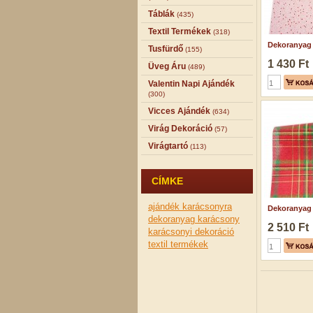
Táblák
(435)
Textil Termékek
(318)
Dekoranyag p
Tusfürdő
(155)
1 430 Ft
Üveg Áru
(489)
Valentin Napi Ajándék
(300)
Vicces Ajándék
(634)
Virág Dekoráció
(57)
Virágtartó
(113)
CÍMKE
ajándék karácsonyra
Dekoranyag 
dekoranyag
karácsony
2 510 Ft
karácsonyi dekoráció
textil termékek