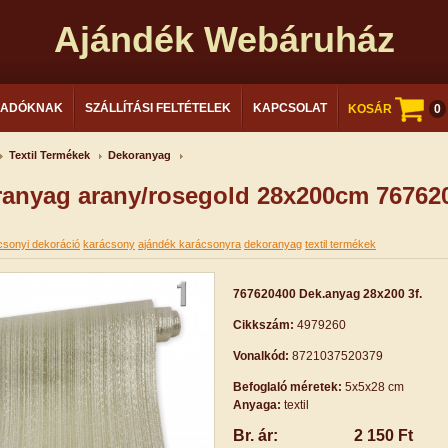
Ajándék Webáruház
LADÓKNAK
SZÁLLÍTÁSI FELTÉTELEK
KAPCSOLAT
KOSÁR
0
Textil Termékek
Dekoranyag
anyag arany/rosegold 28x200cm 76762
csonyi dekoráció
karácsony
ajándék karácsonyra
dekoranyag
textil termékek
767620400 Dek.anyag 28x200 3f.
Cikkszám:
4979260
Vonalkód:
8721037520379
Befoglaló méretek:
5x5x28 cm
Anyaga:
textil
Br. ár:
2 150 Ft