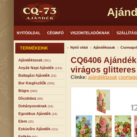
Aján
NYITÓOLDAL
CÉGINFÓ
VISZONTELADÓKNAK
SZÁLLÍTÁS
TERMÉKEINK
Nyitó oldal
Ajándéktasak
Csomagol
CQ6406 Ajándékk
Ajándéktasak
(381)
virágos glittere
Anyák Napi Ajándék
(164)
Ballagási Ajándék
(33)
Címke:
ajándéktasak
csomago
Bor Kiegészítők
(359)
Bögre
(390)
Díszdoboz
(66)
Dohányosoknak
(34)
Egzotikus Ajándék
(18)
Elem
(35)
Esküvőre Ajándék
(111)
Falikép
(50)