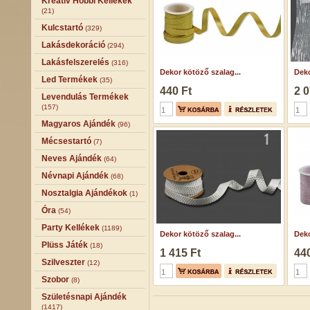
Kreatív Hobbi Kellékek
(21)
Kulcstartó
(329)
Lakásdekoráció
(294)
Lakásfelszerelés
(316)
Dekor kötöző szalag...
Deko
Led Termékek
(35)
440 Ft
2 0
Levendulás Termékek
(157)
Magyaros Ajándék
(96)
Mécsestartó
(7)
Neves Ajándék
(64)
Névnapi Ajándék
(68)
Nosztalgia Ajándékok
(1)
Óra
(54)
Party Kellékek
(1189)
Dekor kötöző szalag...
Deko
Plüss Játék
(18)
1 415 Ft
440
Szilveszter
(12)
Szobor
(8)
Születésnapi Ajándék
(1417)