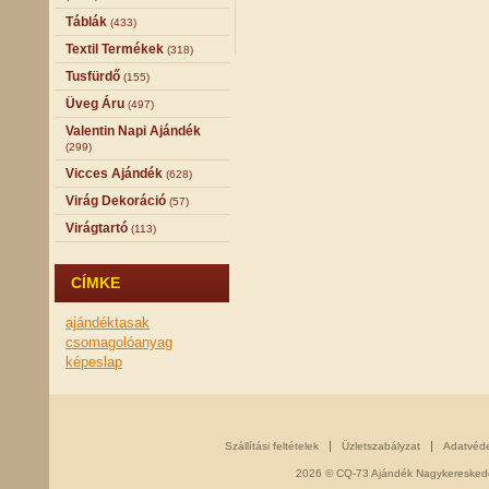
Táblák
(433)
Textil Termékek
(318)
Tusfürdő
(155)
Üveg Áru
(497)
Valentin Napi Ajándék
(299)
Vicces Ajándék
(628)
Virág Dekoráció
(57)
Virágtartó
(113)
CÍMKE
ajándéktasak
csomagolóanyag
képeslap
Szállítási feltételek
Üzletszabályzat
Adatvéd
2026 © CQ-73 Ajándék Nagykereskedés