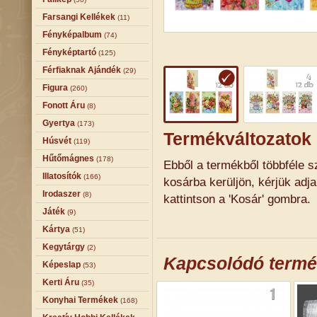
Farsangi Kellékek
(11)
Fényképalbum
(74)
Fényképtartó
(125)
Férfiaknak Ajándék
(29)
Figura
(260)
Fonott Áru
(8)
Gyertya
(173)
Termékváltozatok
Húsvét
(119)
Hűtőmágnes
(178)
Ebből a termékből többféle sz
Illatosítók
(166)
kosárba kerüljön, kérjük adj
Irodaszer
(8)
kattintson a 'Kosár' gombra.
Játék
(9)
Kártya
(51)
Kegytárgy
(2)
Kapcsolódó term
Képeslap
(53)
Kerti Áru
(35)
Konyhai Termékek
(168)