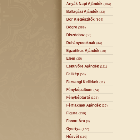
Anyák Napi Ajándék
(164)
Ballagási Ajándék
(33)
Bor Kiegészítők
(364)
Bögre
(389)
Díszdoboz
(66)
Dohányosoknak
(34)
Egzotikus Ajándék
(18)
Elem
(35)
Esküvőre Ajándék
(111)
Falikép
(50)
Farsangi Kellékek
(11)
Fényképalbum
(74)
Fényképtartó
(125)
Férfiaknak Ajándék
(29)
Figura
(259)
Fonott Áru
(8)
Gyertya
(172)
Húsvét
(119)