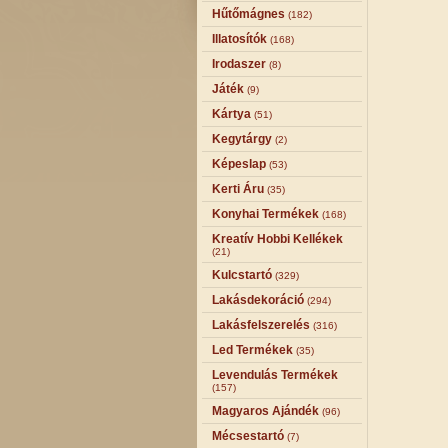
Hűtőmágnes
(182)
Illatosítók
(168)
Irodaszer
(8)
Játék
(9)
Kártya
(51)
Kegytárgy
(2)
Képeslap
(53)
Kerti Áru
(35)
Konyhai Termékek
(168)
Kreatív Hobbi Kellékek
(21)
Kulcstartó
(329)
Lakásdekoráció
(294)
Lakásfelszerelés
(316)
Led Termékek
(35)
Levendulás Termékek
(157)
Magyaros Ajándék
(96)
Mécsestartó
(7)