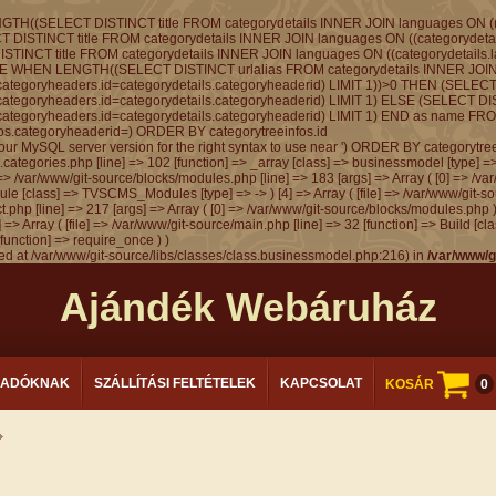
GTH((SELECT DISTINCT title FROM categorydetails INNER JOIN languages ON ((
ECT DISTINCT title FROM categorydetails INNER JOIN languages ON ((categoryde
 DISTINCT title FROM categorydetails INNER JOIN languages ON ((categorydetai
e, CASE WHEN LENGTH((SELECT DISTINCT urlalias FROM categorydetails INNER JO
categoryheaders.id=categorydetails.categoryheaderid) LIMIT 1))>0 THEN (SELEC
categoryheaders.id=categorydetails.categoryheaderid) LIMIT 1) ELSE (SELECT D
categoryheaders.id=categorydetails.categoryheaderid) LIMIT 1) END as name FR
fos.categoryheaderid=) ORDER BY categorytreeinfos.id
r MySQL server version for the right syntax to use near ') ORDER BY categorytreein
ss.categories.php [line] => 102 [function] => _array [class] => businessmodel [type] =>
le] => /var/www/git-source/blocks/modules.php [line] => 183 [args] => Array ( [0] => /v
ule [class] => TVSCMS_Modules [type] => -> ) [4] => Array ( [file] => /var/www/git-so
php [line] => 217 [args] => Array ( [0] => /var/www/git-source/blocks/modules.php ) [
=> Array ( [file] => /var/www/git-source/main.php [line] => 32 [function] => Build [cl
[function] => require_once ) )
ted at /var/www/git-source/libs/classes/class.businessmodel.php:216) in
/var/www/g
Ajándék Webáruház
LADÓKNAK
SZÁLLÍTÁSI FELTÉTELEK
KAPCSOLAT
KOSÁR
0