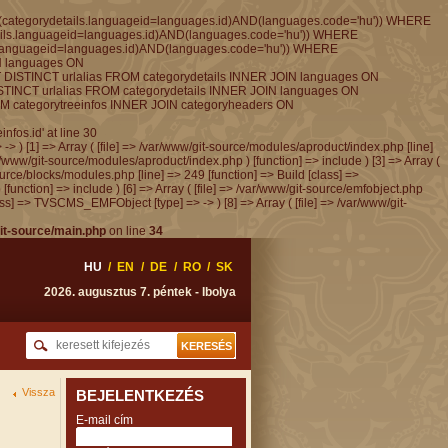
categorydetails.languageid=languages.id)AND(languages.code='hu')) WHERE
tails.languageid=languages.id)AND(languages.code='hu')) WHERE
ls.languageid=languages.id)AND(languages.code='hu')) WHERE
IN languages ON
T DISTINCT urlalias FROM categorydetails INNER JOIN languages ON
ISTINCT urlalias FROM categorydetails INNER JOIN languages ON
OM categorytreeinfos INNER JOIN categoryheaders ON
fos.id' at line 30
 -> ) [1] => Array ( [file] => /var/www/git-source/modules/aproduct/index.php [line]
ar/www/git-source/modules/aproduct/index.php ) [function] => include ) [3] => Array (
urce/blocks/modules.php [line] => 249 [function] => Build [class] =>
function] => include ) [6] => Array ( [file] => /var/www/git-source/emfobject.php
ass] => TVSCMS_EMFObject [type] => -> ) [8] => Array ( [file] => /var/www/git-
it-source/main.php
on line
34
HU
/
EN
/
DE
/
RO
/
SK
2026. augusztus 7. péntek - Ibolya
Vissza
BEJELENTKEZÉS
E-mail cím