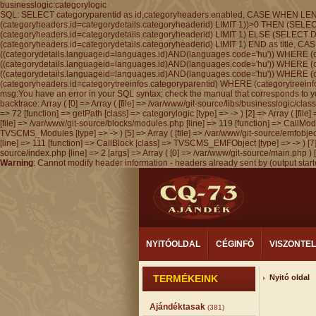
businesslogic:categorylogic
SQL: SELECT categoryparentid as id,categoryheaders.enabled, CASE WHEN LEN
(categoryheaders.id=categorydetails.categoryheaderid) LIMIT 1))>0 THEN (SEL
(categoryheaders.id=categorydetails.categoryheaderid) LIMIT 1) ELSE (SELECT
(categoryheaders.id=categorydetails.categoryheaderid) LIMIT 1) END as titl
((categorydetails.languageid=languages.id)AND(languages.code='hu')) WHERE (
((categorydetails.languageid=languages.id)AND(languages.code='hu')) WHERE (
((categorydetails.languageid=languages.id)AND(languages.code='hu')) WHERE (
(categoryheaders.id=categorytreeinfos.categoryparentid) WHERE (categorytreein
msg:You have an error in your SQL syntax; check the manual that corresponds to you
backtrace: Array ( [0] => Array ( [file] => /var/www/git-source/libs/businesslogic/cla
=> 72 [function] => getPath [class] => categorylogic [type] => -> ) [2] => Array ( [fi
[file] => /var/www/git-source/blocks/modules.php [line] => 119 [function] => CallMod
TVSCMS_Modules [type] => -> ) [5] => Array ( [file] => /var/www/git-source/emfobject.
[line] => 111 [function] => CallBlock [class] => TVSCMS_EMFObject [type] => -> ) [7] 
source/index.php [line] => 2 [args] => Array ( [0] => /var/www/git-source/main.php ) 
Warning
: Cannot modify header information - headers already sent by (output star
NYITÓOLDAL
CÉGINFÓ
VISZONTE
TERMÉKEINK
Nyitó oldal
Ajándéktasak
(381)