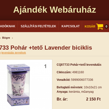
Ajándék Webáruház
LADÓKNAK
SZÁLLÍTÁSI FELTÉTELEK
KAPCSOLAT
KOSÁR
0
Bögre
33 Pohár +tető Lavender biciklis
e
levendulás termékek
CQ07733 Pohár+tető levendulás
Cikkszám:
4981160
Vonalkód:
5999006077336
Befoglaló méretek:
10x10x21 cm
Anyaga:
kerámia, műanyag
Br. ár:
2 150 Ft