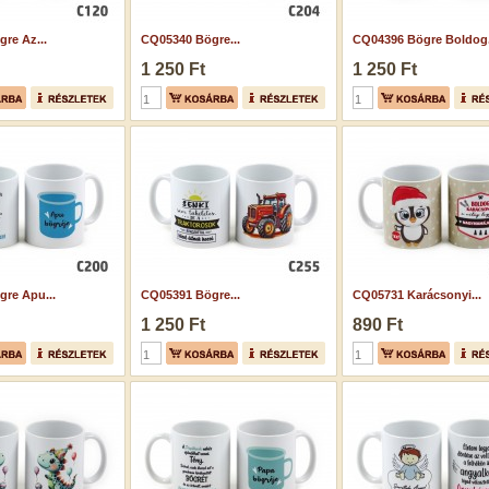
re Az...
CQ05340 Bögre...
CQ04396 Bögre Boldog.
1 250 Ft
1 250 Ft
re Apu...
CQ05391 Bögre...
CQ05731 Karácsonyi...
1 250 Ft
890 Ft