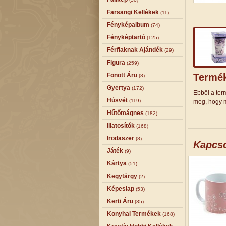
Farsangi Kellékek
(11)
Fényképalbum
(74)
Fényképtartó
(125)
Férfiaknak Ajándék
(29)
Figura
(259)
Fonott Áru
Termék
(8)
Gyertya
(172)
Ebből a term
Húsvét
(119)
meg, hogy m
Hűtőmágnes
(182)
Illatosítók
(168)
Irodaszer
(8)
Kapcs
Játék
(9)
Kártya
(51)
Kegytárgy
(2)
Képeslap
(53)
Kerti Áru
(35)
Konyhai Termékek
(168)