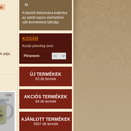
31
A kijelölt dátumokra kattintva
az adott napon elérhetővé
vált termékeket láthatja.
KOSÁR
Kosár jelenleg üres.
ük adja
Pénznem:
ÚJ TERMÉKEK
83 db termék
AKCIÓS TERMÉKEK
lhető
84 db termék
AJÁNLOTT TERMÉKEK
3687 db termék