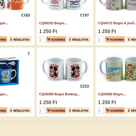
re...
CQ05333 Bögre...
CQ04372 Bögre A jövő..
1 250 Ft
1 250 Ft
re...
CQ05369 Bögre Boldog...
CQ04350 Bögre...
1 250 Ft
1 250 Ft