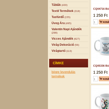
Táblák
(430)
CQ04716 Bög
Textil Termékek
(318)
1 250 Ft
Tusfürdő
(155)
Üveg Áru
(495)
Valentin Napi Ajándék
(298)
Vicces Ajándék
(627)
Virág Dekoráció
(56)
Virágtartó
(113)
CÍMKE
CQ05336 Bög
bögre
levendulás
1 250 Ft
termékek