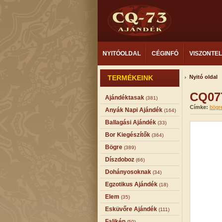
NYITÓOLDAL
CÉGINFÓ
VISZONTE
TERMÉKEINK
Nyitó oldal
CQ077
Ajándéktasak
(381)
Címke:
bögr
Anyák Napi Ajándék
(164)
Ballagási Ajándék
(33)
Bor Kiegészítők
(364)
Bögre
(389)
Díszdoboz
(66)
Dohányosoknak
(34)
Egzotikus Ajándék
(18)
Elem
(35)
Esküvőre Ajándék
(111)
Falikép
(50)