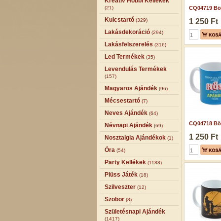
Kreatív Hobbi Kellékek
(21)
CQ04719 Bög
Kulcstartó
(329)
1 250 Ft
Lakásdekoráció
(294)
Lakásfelszerelés
(316)
Led Termékek
(35)
Levendulás Termékek
(157)
Magyaros Ajándék
(96)
Mécsestartó
(7)
Neves Ajándék
(64)
CQ04718 Bög
Névnapi Ajándék
(69)
1 250 Ft
Nosztalgia Ajándékok
(1)
Óra
(54)
Party Kellékek
(1188)
Plüss Játék
(18)
Szilveszter
(12)
Szobor
(8)
Születésnapi Ajándék
(1417)