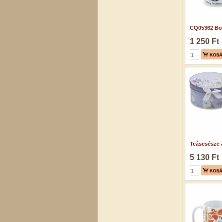
CQ05362 Bög
1 250 Ft
Teáscsésze al
5 130 Ft