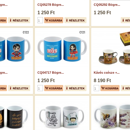
re...
CQ05278 Bögre...
CQ05292 Bögre...
1 250 Ft
1 250 Ft
re...
CQ04717 Bögre...
Kávés csésze +...
1 250 Ft
8 190 Ft