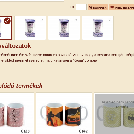
db:
változatok
ékből többféle szín illetve minta választható. Ahhoz, hogy a kosárba kerüljön, kérj
elyikből mennyit szeretne, majd kattintson a 'Kosár' gombra.
olódó termékek
Jelenleg nem rende
termék