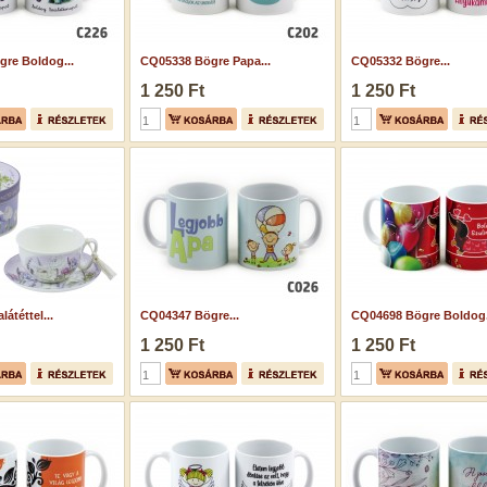
re Boldog...
CQ05338 Bögre Papa...
CQ05332 Bögre...
1 250 Ft
1 250 Ft
átéttel...
CQ04347 Bögre...
CQ04698 Bögre Boldog.
1 250 Ft
1 250 Ft