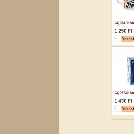
CQ05319 Bög
1 250 Ft
CQ06739 Bög
1 430 Ft