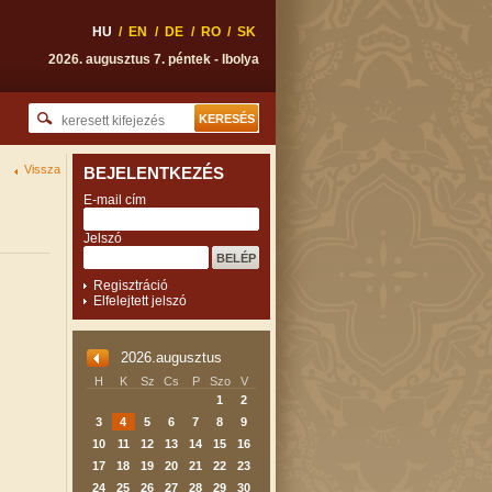
HU
/
EN
/
DE
/
RO
/
SK
2026. augusztus 7. péntek - Ibolya
Vissza
BEJELENTKEZÉS
E-mail cím
Jelszó
Regisztráció
Elfelejtett jelszó
2026.augusztus
H
K
Sz
Cs
P
Szo
V
1
2
3
4
5
6
7
8
9
10
11
12
13
14
15
16
17
18
19
20
21
22
23
24
25
26
27
28
29
30