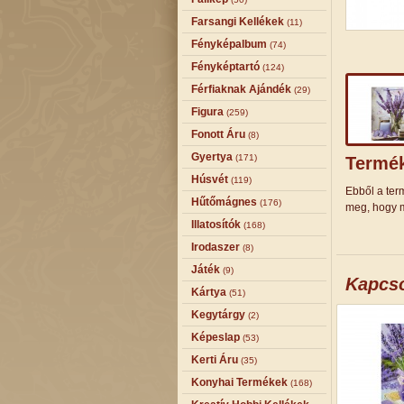
Farsangi Kellékek
(11)
Fényképalbum
(74)
Fényképtartó
(124)
Férfiaknak Ajándék
(29)
Figura
(259)
Fonott Áru
(8)
Gyertya
(171)
Termék
Húsvét
(119)
Ebből a term
Hűtőmágnes
(176)
meg, hogy m
Illatosítók
(168)
Irodaszer
(8)
Játék
(9)
Kapcs
Kártya
(51)
Kegytárgy
(2)
Képeslap
(53)
Kerti Áru
(35)
Konyhai Termékek
(168)