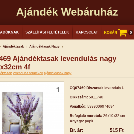
Ajándék Webáruház
LADÓKNAK
SZÁLLÍTÁSI FELTÉTELEK
KAPCSOLAT
KOSÁR
0
Ajándéktasak
Ajándéktasak Nagy
69 Ajándéktasak levendulás nagy
x32cm 4f
déktasak
levendulás termékek
ajándéktasak nagy
CQ07469 Dísztasak levendula L
Cikkszám:
5011740
Vonalkód:
5999006074694
Befoglaló méretek:
26x10x32 cm
Anyaga:
papír
Br. ár:
515 Ft