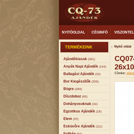
NYITÓOLDAL
CÉGINFÓ
VISZONTE
TERMÉKEINK
Nyitó oldal
CQ074
Ajándéktasak
(381)
26x10
Anyák Napi Ajándék
(164)
Címke:
aján
Ballagási Ajándék
(33)
Bor Kiegészítők
(359)
Bögre
(389)
Díszdoboz
(66)
Dohányosoknak
(34)
Egzotikus Ajándék
(18)
Elem
(35)
Esküvőre Ajándék
(111)
Falikép
(50)