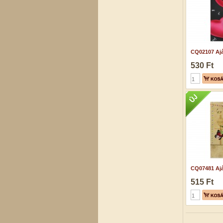
CQ02107 Ajá
530 Ft
CQ07481 Ajá
515 Ft