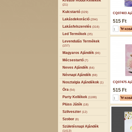
Kreatív Hobbi Kellékek
(21)
Kulcstartó
(329)
CQ07403 Ajá
Lakásdekoráció
(294)
515 Ft
Lakásfelszerelés
(316)
Led Termékek
(35)
Levendulás Termékek
(157)
Magyaros Ajándék
(96)
Mécsestartó
(7)
Neves Ajándék
(64)
Névnapi Ajándék
(68)
Nosztalgia Ajándékok
CQ07475 Ajá
(1)
Óra
515 Ft
(54)
Party Kellékek
(1188)
Plüss Játék
(18)
Szilveszter
(12)
Szobor
(8)
Születésnapi Ajándék
(1413)