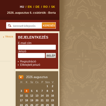
HU
/
EN
/
DE
/
RO
/
SK
2026. augusztus 6. csütörtök - Berta
Vissza
BEJELENTKEZÉS
E-mail cím
Jelszó
Regisztráció
Elfelejtett jelszó
2026.augusztus
H
K
Sz
Cs
P
Szo
V
1
2
3
4
5
6
7
8
9
10
11
12
13
14
15
16
17
18
19
20
21
22
23
24
25
26
27
28
29
30