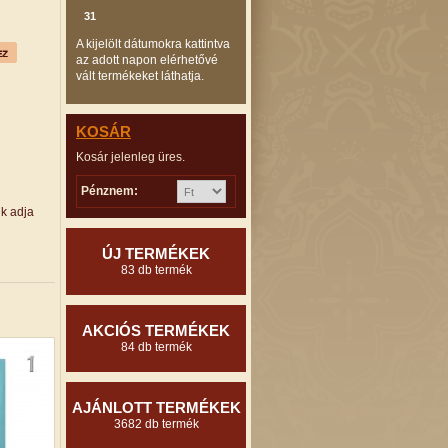
31
A kijelölt dátumokra kattintva
az adott napon elérhetővé
vált termékeket láthatja.
KOSÁR
Kosár jelenleg üres.
Pénznem:
ük adja
ÚJ TERMÉKEK
83 db termék
AKCIÓS TERMÉKEK
84 db termék
AJÁNLOTT TERMÉKEK
3682 db termék