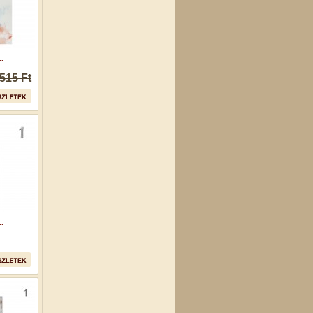
.
515 Ft
.