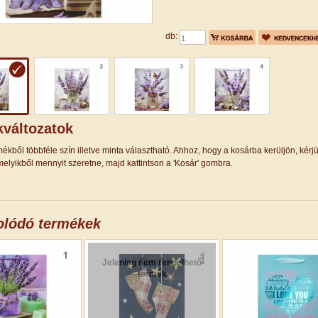
db:
változatok
ékből többféle szín illetve minta választható. Ahhoz, hogy a kosárba kerüljön, kérj
elyikből mennyit szeretne, majd kattintson a 'Kosár' gombra.
olódó termékek
Jelenleg nem rendelhető
termék