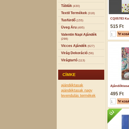
Táblák
(430)
Textil Termékek
(318)
CQ05783 Kar
Tusfürdő
(155)
515 Ft
Üveg Áru
(495)
Valentin Napi Ajándék
(298)
Vicces Ajándék
(627)
Virág Dekoráció
(56)
Virágtartó
(113)
CÍMKE
ajándéktasak
Ajándéktasak
ajándéktasak nagy
495 Ft
levendulás termékek