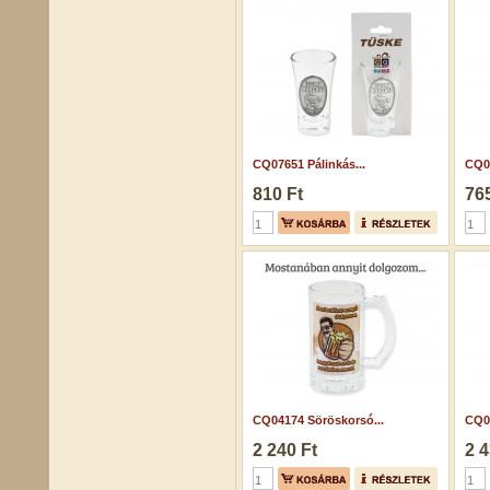
CQ07651 Pálinkás...
CQ03
810 Ft
765
CQ04174 Söröskorsó...
CQ0
2 240 Ft
2 4