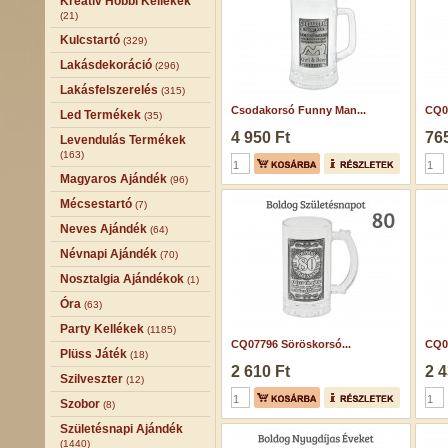
Kreatív Hobbi Kellékek
(21)
Kulcstartó
(329)
Lakásdekoráció
(296)
Lakásfelszerelés
(315)
Csodakorsó Funny Man...
CQ03
Led Termékek
(35)
4 950 Ft
765
Levendulás Termékek
(163)
Magyaros Ajándék
(96)
Mécsestartó
(7)
Neves Ajándék
(64)
Névnapi Ajándék
(70)
Nosztalgia Ajándékok
(1)
Óra
(63)
Party Kellékek
(1185)
CQ07796 Söröskorsó...
CQ0
Plüss Játék
(18)
2 610 Ft
2 4
Szilveszter
(12)
Szobor
(8)
Születésnapi Ajándék
(1440)