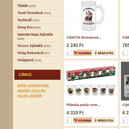
Táblák
(435)
Textil Termékek
(318)
Tusfürdő
(155)
Üveg Áru
(489)
Valentin Napi Ajándék
CQ06716 Söröskorsó...
CQ84
(300)
2 240 Ft
765
Vicces Ajándék
(634)
Virág Dekoráció
(57)
Virágtartó
(113)
CÍMKE
pohár
születésnapi
ajándék
üveg áru
vicces ajándék
Pálinkás pohár szett...
CQ07
4 310 Ft
6 2