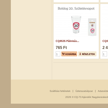
CQ8535 Pálinkás...
CQ0
765 Ft
2 4
Szállítási feltételek
Üzletszabályzat
Adatvéd
2026 © CQ-73 Ajándék Nagykereskedés