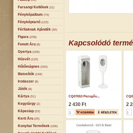
Farsangi Kellékek
(11)
Fényképalbum
(74)
Fényképtartó
(125)
Férfiaknak Ajándék
(30)
Figura
(258)
Kapcsolódó term
Fonott Áru
(8)
Gyertya
(169)
Húsvét
(120)
Hűtőmágnes
(183)
Illatosítók
(166)
Irodaszer
(8)
Játék
(9)
Kártya
CQ07653 Pezsgős...
CQ04
(51)
Kegytárgy
2 430 Ft
2 2
(2)
Képeslap
(53)
Kerti Áru
(35)
Konyhai Termékek
(168)