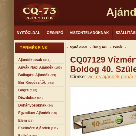
Aján
NYITÓOLDAL
CÉGINFÓ
VISZONTELADÓKNAK
SZÁLLÍTÁS
TERMÉKEINK
Nyitó oldal
Üveg Áru
Pohár
CQ07129 Vízmért
Ajándéktasak
(381)
Boldog 40. Szül
Anyák Napi Ajándék
(165)
Ballagási Ajándék
(33)
Címke:
vicces ajándék
pohár
Bor Kiegészítők
(364)
Bögre
(418)
Díszdoboz
(66)
Dohányosoknak
(34)
Egzotikus Ajándék
(18)
Elem
(35)
Esküvőre Ajándék
(111)
Falikép
(50)