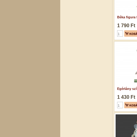
Béka figura f
1 790 Ft
Egérlány szív
1 430 Ft