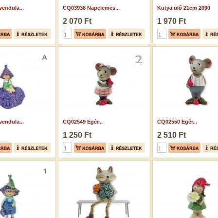
endula...
CQ03938 Napelemes...
Kutya ülő 21cm 2090
2 070 Ft
1 970 Ft
endula...
CQ02549 Egér...
CQ02550 Egér...
1 250 Ft
2 510 Ft