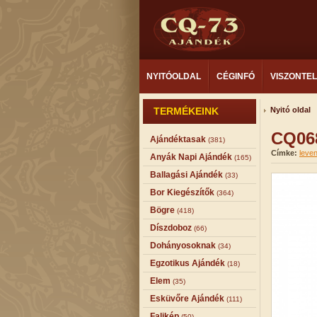
NYITÓOLDAL
CÉGINFÓ
VISZONTE
TERMÉKEINK
Nyitó oldal
CQ068
Ajándéktasak
(381)
Címke:
leve
Anyák Napi Ajándék
(165)
Ballagási Ajándék
(33)
Bor Kiegészítők
(364)
Bögre
(418)
Díszdoboz
(66)
Dohányosoknak
(34)
Egzotikus Ajándék
(18)
Elem
(35)
Esküvőre Ajándék
(111)
Falikép
(50)