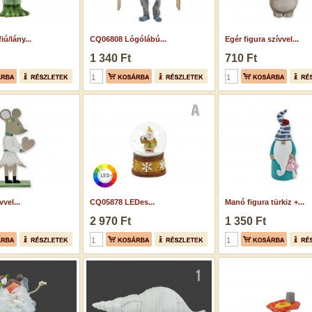
iú/lány...
CQ06808 Lógólábú...
Egér figura szívvel...
1 340 Ft
710 Ft
vel...
CQ05878 LEDes...
Manó figura türkiz +...
2 970 Ft
1 350 Ft