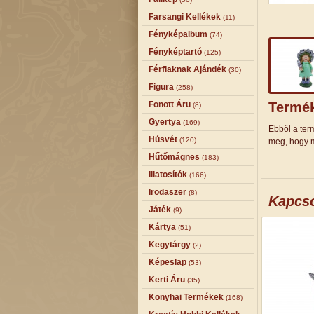
Farsangi Kellékek
(11)
Fényképalbum
(74)
Fényképtartó
(125)
Férfiaknak Ajándék
(30)
Figura
(258)
Fonott Áru
Termék
(8)
Gyertya
(169)
Ebből a term
Húsvét
(120)
meg, hogy m
Hűtőmágnes
(183)
Illatosítók
(166)
Irodaszer
(8)
Kapcs
Játék
(9)
Kártya
(51)
Kegytárgy
(2)
Képeslap
(53)
Kerti Áru
(35)
Konyhai Termékek
(168)