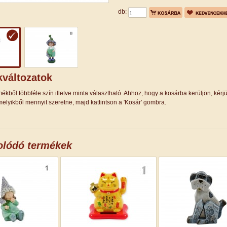
db:
változatok
ékből többféle szín illetve minta választható. Ahhoz, hogy a kosárba kerüljön, kérj
elyikből mennyit szeretne, majd kattintson a 'Kosár' gombra.
olódó termékek