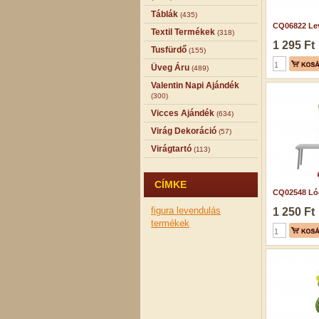
Táblák
(435)
CQ06822 Lev
Textil Termékek
(318)
1 295 Ft
Tusfürdő
(155)
Üveg Áru
(489)
Valentin Napi Ajándék
(300)
Vicces Ajándék
(634)
Virág Dekoráció
(57)
Virágtartó
(113)
CÍMKE
CQ02548 Lóg
figura
levendulás
1 250 Ft
termékek