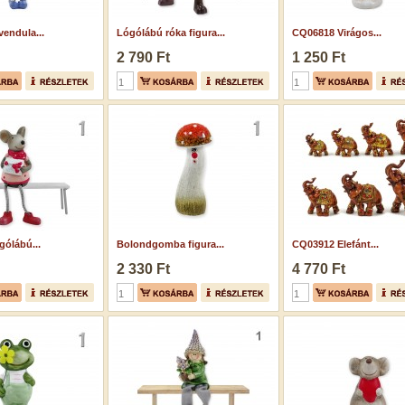
endula...
Lógólábú róka figura...
CQ06818 Virágos...
2 790 Ft
1 250 Ft
ólábú...
Bolondgomba figura...
CQ03912 Elefánt...
2 330 Ft
4 770 Ft