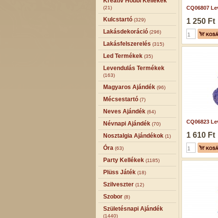
Kreatív Hobbi Kellékek
(21)
CQ06807 Lev
Kulcstartó
(329)
1 250 Ft
Lakásdekoráció
(296)
Lakásfelszerelés
(315)
Led Termékek
(35)
Levendulás Termékek
(163)
Magyaros Ajándék
(96)
Mécsestartó
(7)
Neves Ajándék
(64)
CQ06823 Lev
Névnapi Ajándék
(70)
1 610 Ft
Nosztalgia Ajándékok
(1)
Óra
(63)
Party Kellékek
(1185)
Plüss Játék
(18)
Szilveszter
(12)
Szobor
(8)
Születésnapi Ajándék
(1440)