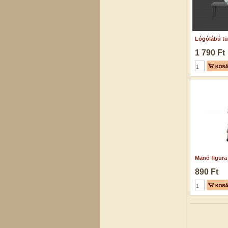
Lógólábú tü
1 790 Ft
Manó figura 
890 Ft