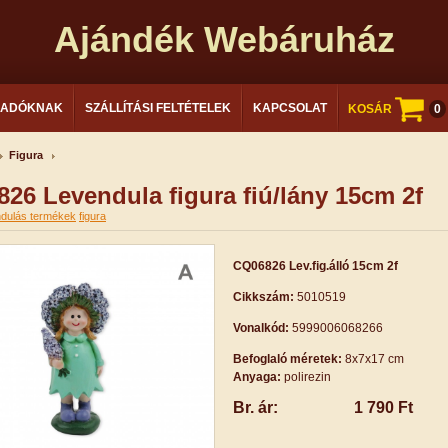
Ajándék Webáruház
LADÓKNAK
SZÁLLÍTÁSI FELTÉTELEK
KAPCSOLAT
KOSÁR
0
Figura
26 Levendula figura fiú/lány 15cm 2f
ndulás termékek
figura
CQ06826 Lev.fig.álló 15cm 2f
Cikkszám:
5010519
Vonalkód:
5999006068266
Befoglaló méretek:
8x7x17 cm
Anyaga:
polirezin
Br. ár:
1 790 Ft