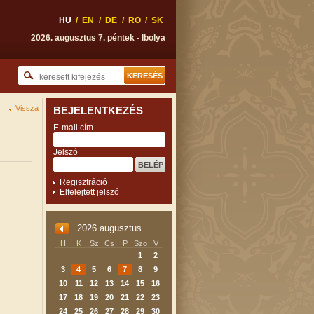
HU
/
EN
/
DE
/
RO
/
SK
2026. augusztus 7. péntek - Ibolya
Vissza
BEJELENTKEZÉS
E-mail cím
Jelszó
Regisztráció
Elfelejtett jelszó
2026.augusztus
H
K
Sz
Cs
P
Szo
V
1
2
3
4
5
6
7
8
9
10
11
12
13
14
15
16
17
18
19
20
21
22
23
24
25
26
27
28
29
30