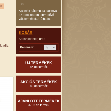
31
A kijelölt dátumokra kattintva
az adott napon elérhetővé
vált termékeket láthatja.
KOSÁR
Kosár jelenleg üres.
ük adja
Pénznem:
ÚJ TERMÉKEK
85 db termék
AKCIÓS TERMÉKEK
80 db termék
AJÁNLOTT TERMÉKEK
3735 db termék