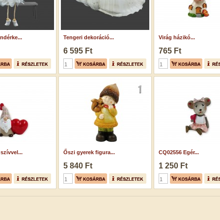
ndérke...
Tengeri dekoráció...
Virág házikó...
6 595 Ft
765 Ft
szívvel...
Őszi gyerek figura...
CQ02556 Egér...
5 840 Ft
1 250 Ft