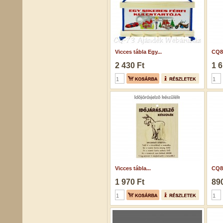
Vicces tábla Egy...
CQ84
2 430 Ft
1 6
Vicces tábla...
CQ84
1 970 Ft
890