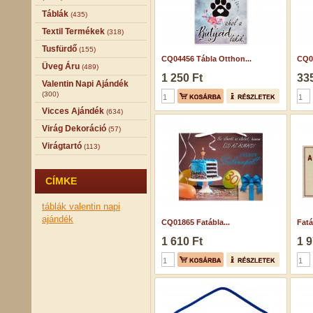
Táblák
(435)
Textil Termékek
(318)
Tusfürdő
(155)
CQ04456 Tábla Otthon...
CQ06
Üveg Áru
(489)
1 250 Ft
335
Valentin Napi Ajándék
(300)
Vicces Ajándék
(634)
Virág Dekoráció
(57)
Virágtartó
(113)
CÍMKE
táblák
valentin napi
ajándék
CQ01865 Fatábla...
Fatá
1 610 Ft
1 9