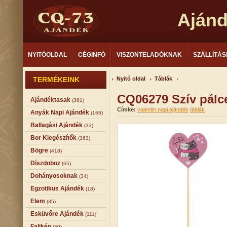
Aján
NYITÓOLDAL
CÉGINFÓ
VISZONTELADÓKNAK
SZÁLLÍTÁS
TERMÉKEINK
Nyitó oldal
Táblák
CQ06279 Szív pálc
Ajándéktasak
(381)
Címke:
valentin napi ajándék
táblák
Anyák Napi Ajándék
(165)
Ballagási Ajándék
(33)
Bor Kiegészítők
(363)
Bögre
(418)
Díszdoboz
(65)
Dohányosoknak
(34)
Egzotikus Ajándék
(18)
Elem
(35)
Esküvőre Ajándék
(111)
Falikép
(50)