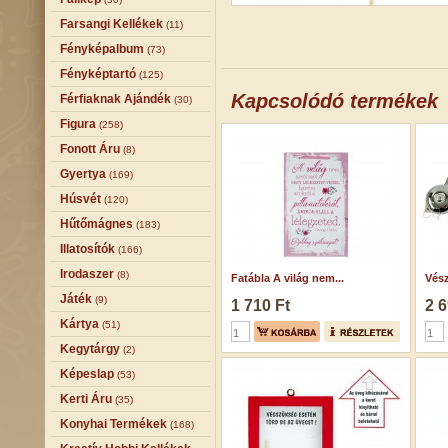
Farsangi Kellékek
(11)
Fényképalbum
(73)
Fényképtartó
(125)
Kapcsolódó termékek
Férfiaknak Ajándék
(30)
Figura
(258)
Fonott Áru
(8)
Gyertya
(169)
Húsvét
(120)
Hűtőmágnes
(183)
Illatosítók
(166)
Irodaszer
(8)
Fatábla A világ nem...
Vész
Játék
(9)
1 710 Ft
2 6
Kártya
(51)
Kegytárgy
(2)
Képeslap
(53)
Kerti Áru
(35)
Konyhai Termékek
(168)