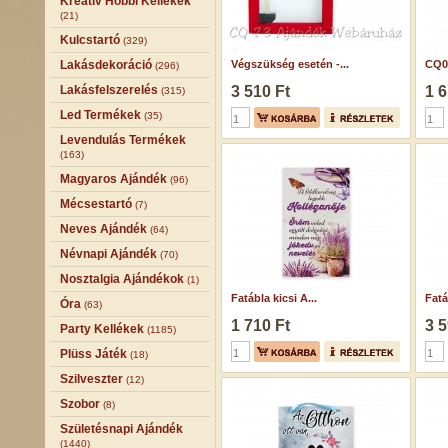
Kreatív Hobbi Kellékek
(21)
Kulcstartó
(329)
Lakásdekoráció
Végszükség esetén -...
CQ01
(296)
Lakásfelszerelés
3 510 Ft
1 6
(315)
Led Termékek
(35)
Levendulás Termékek
(163)
Magyaros Ajándék
(96)
Mécsestartó
(7)
Neves Ajándék
(64)
Névnapi Ajándék
(70)
Nosztalgia Ajándékok
(1)
Fatábla kicsi A...
Fatá
Óra
(63)
1 710 Ft
3 5
Party Kellékek
(1185)
Plüss Játék
(18)
Szilveszter
(12)
Szobor
(8)
Születésnapi Ajándék
(1440)