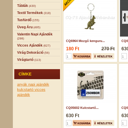
Táblák
(430)
Textil Termékek
(318)
Tusfürdő
(155)
Üveg Áru
(495)
Valentin Napi Ajándék
(298)
CQ6964 Mozgó kenguru...
CQ05
Vicces Ajándék
(627)
180 Ft
270 Ft
630
Virág Dekoráció
(56)
Virágtartó
(113)
CÍMKE
anyák napi ajándék
kulcstartó
vicces
ajándék
CQ05602 Kulcstartó...
CQ05
630 Ft
630