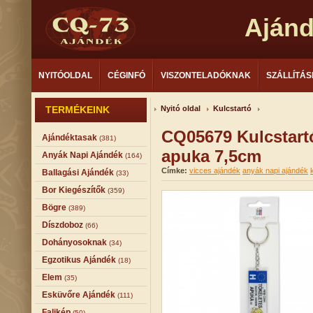
Aján
NYITÓOLDAL
CÉGINFÓ
VISZONTELADÓKNAK
SZÁLLÍTÁS
TERMÉKEINK
Nyitó oldal
Kulcstartó
CQ05679 Kulcstart
Ajándéktasak
(381)
apuka 7,5cm
Anyák Napi Ajándék
(164)
Címke:
vicces ajándék
anyák napi ajándék
Ballagási Ajándék
(33)
Bor Kiegészítők
(359)
Bögre
(389)
Díszdoboz
(66)
Dohányosoknak
(34)
Egzotikus Ajándék
(18)
Elem
(35)
Esküvőre Ajándék
(111)
Falikép
(50)