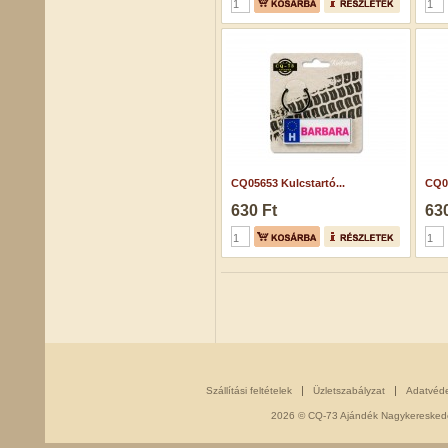
CQ05653 Kulcstartó...
CQ05
630 Ft
630
Szállítási feltételek
Üzletszabályzat
Adatvéd
2026 © CQ-73 Ajándék Nagykereskedés