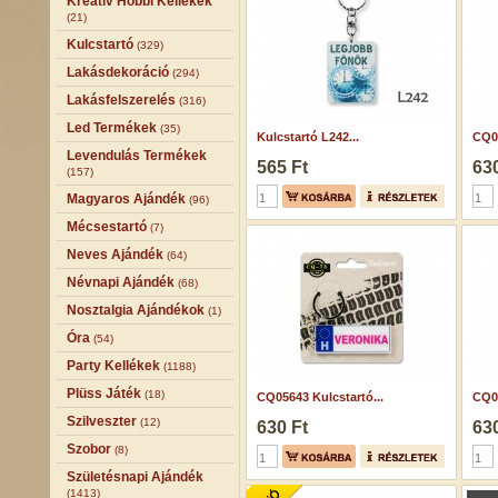
Kreatív Hobbi Kellékek
(21)
Kulcstartó
(329)
Lakásdekoráció
(294)
Lakásfelszerelés
(316)
Led Termékek
(35)
Kulcstartó L242...
CQ05
Levendulás Termékek
565 Ft
630
(157)
Magyaros Ajándék
(96)
Mécsestartó
(7)
Neves Ajándék
(64)
Névnapi Ajándék
(68)
Nosztalgia Ajándékok
(1)
Óra
(54)
Party Kellékek
(1188)
Plüss Játék
(18)
CQ05643 Kulcstartó...
CQ05
Szilveszter
(12)
630 Ft
630
Szobor
(8)
Születésnapi Ajándék
(1413)