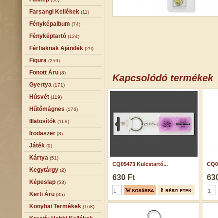
Farsangi Kellékek
(11)
Fényképalbum
(74)
Fényképtartó
(124)
Férfiaknak Ajándék
(29)
Figura
(259)
Fonott Áru
(8)
Kapcsolódó termékek
Gyertya
(171)
Húsvét
(119)
Hűtőmágnes
(176)
Illatosítók
(168)
Irodaszer
(8)
Játék
(9)
Kártya
(51)
CQ05473 Kulcstartó...
CQ05
Kegytárgy
(2)
630 Ft
630
Képeslap
(53)
Kerti Áru
(35)
Konyhai Termékek
(168)