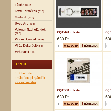
Táblák
(430)
Textil Termékek
(318)
Tusfürdő
(155)
Üveg Áru
(496)
Valentin Napi Ajándék
CQ05470 Kulcstartó...
CQ05
(298)
630 Ft
630
Vicces Ajándék
(629)
Virág Dekoráció
(56)
Virágtartó
(113)
CÍMKE
18+
kulcstartó
születésnapi ajándék
vicces ajándék
CQ05558 Kulcstartó...
CQ05
630 Ft
630