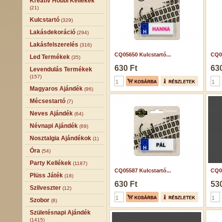
Kreatív Hobbi Kellékek
(21)
Kulcstartó
(329)
Lakásdekoráció
(294)
Lakásfelszerelés
(316)
CQ05650 Kulcstartó...
CQ07
Led Termékek
(35)
630 Ft
630
Levendulás Termékek
(157)
Magyaros Ajándék
(96)
Mécsestartó
(7)
Neves Ajándék
(64)
Névnapi Ajándék
(69)
Nosztalgia Ajándékok
(1)
Óra
(54)
Party Kellékek
(1187)
CQ05587 Kulcstartó...
CQ04
Plüss Játék
(18)
630 Ft
530
Szilveszter
(12)
Szobor
(8)
Születésnapi Ajándék
(1415)