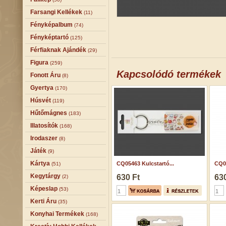
Farsangi Kellékek
(11)
Fényképalbum
(74)
Fényképtartó
(125)
Férfiaknak Ajándék
(29)
Figura
(259)
Kapcsolódó termékek
Fonott Áru
(8)
Gyertya
(170)
Húsvét
(119)
Hűtőmágnes
(183)
Illatosítók
(168)
Irodaszer
(8)
Játék
(9)
Kártya
CQ05463 Kulcstartó...
CQ05
(51)
Kegytárgy
630 Ft
630
(2)
Képeslap
(53)
Kerti Áru
(35)
Konyhai Termékek
(168)