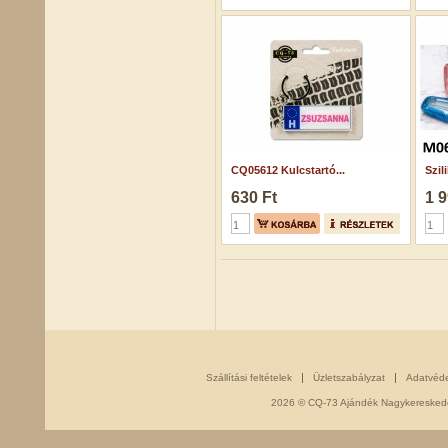
CQ05612 Kulcstartó...
Szil
630 Ft
1 9
Szállítási feltételek
Üzletszabályzat
Adatvéd
2026 © CQ-73 Ajándék Nagykereskedés