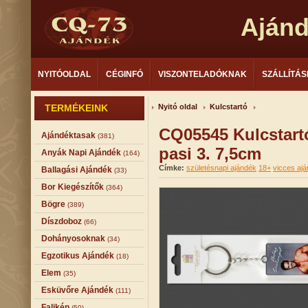
Aján
NYITÓOLDAL
CÉGINFÓ
VISZONTELADÓKNAK
SZÁLLÍTÁS
TERMÉKEINK
Nyitó oldal
Kulcstartó
CQ05545 Kulcstart
Ajándéktasak
(381)
pasi 3. 7,5cm
Anyák Napi Ajándék
(164)
Címke:
születésnapi ajándék
18+
vicces aj
Ballagási Ajándék
(33)
Bor Kiegészítők
(364)
Bögre
(389)
Díszdoboz
(66)
Dohányosoknak
(34)
Egzotikus Ajándék
(18)
Elem
(35)
Esküvőre Ajándék
(111)
Falikép
(50)