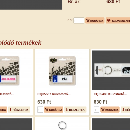
Br. ár:
630 Ft
db:
olódó termékek
cstartó...
CQ05587 Kulcstartó...
CQ05489 Kulcstartó...
630 Ft
630 Ft