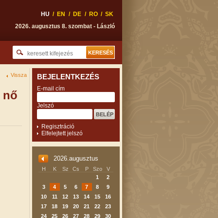
HU
/
EN
/
DE
/
RO
/
SK
2026. augusztus 8. szombat - László
Vissza
BEJELENTKEZÉS
E-mail cím
 nő
Jelszó
Regisztráció
Elfelejtett jelszó
2026.augusztus
H
K
Sz
Cs
P
Szo
V
1
2
3
4
5
6
7
8
9
10
11
12
13
14
15
16
17
18
19
20
21
22
23
24
25
26
27
28
29
30