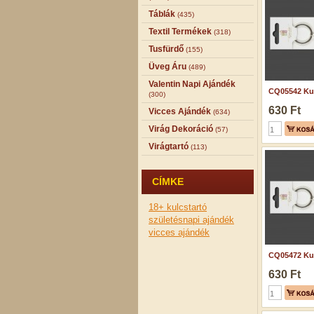
Táblák
(435)
Textil Termékek
(318)
Tusfürdő
(155)
Üveg Áru
(489)
Valentin Napi Ajándék
CQ05542 Kul
(300)
630 Ft
Vicces Ajándék
(634)
Virág Dekoráció
(57)
Virágtartó
(113)
CÍMKE
18+
kulcstartó
születésnapi ajándék
vicces ajándék
CQ05472 Kul
630 Ft