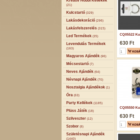
Kreatív Hobbi Kellékek
(21)
Kulcstartó
(329)
Lakásdekoráció
(296)
Lakásfelszerelés
(315)
CQ05522 Kul
Led Termékek
(35)
630 Ft
Levendulás Termékek
(163)
Magyaros Ajándék
(96)
Mécsestartó
(7)
Neves Ajándék
(64)
Névnapi Ajándék
(70)
Nosztalgia Ajándékok
(1)
Óra
(63)
Party Kellékek
(1185)
CQ05550 Kul
Plüss Játék
(18)
630 Ft
Szilveszter
(12)
Szobor
(8)
Születésnapi Ajándék
(1440)