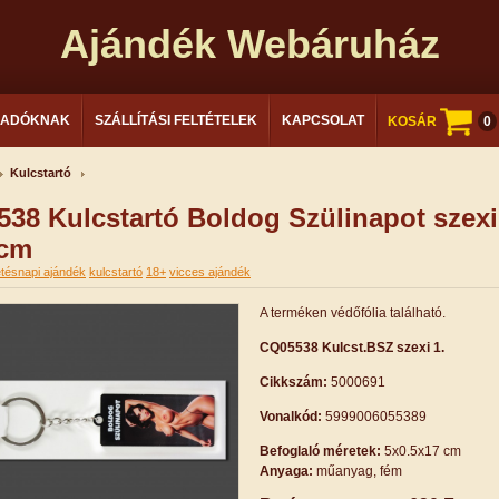
Ajándék Webáruház
LADÓKNAK
SZÁLLÍTÁSI FELTÉTELEK
KAPCSOLAT
KOSÁR
0
Kulcstartó
38 Kulcstartó Boldog Szülinapot szexi
5cm
etésnapi ajándék
kulcstartó
18+
vicces ajándék
A terméken védőfólia található.
CQ05538 Kulcst.BSZ szexi 1.
Cikkszám:
5000691
Vonalkód:
5999006055389
Befoglaló méretek:
5x0.5x17 cm
Anyaga:
műanyag, fém