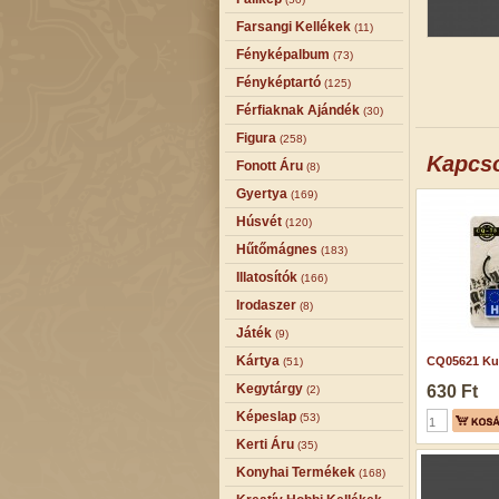
Farsangi Kellékek
(11)
Fényképalbum
(73)
Fényképtartó
(125)
Férfiaknak Ajándék
(30)
Figura
(258)
Kapcs
Fonott Áru
(8)
Gyertya
(169)
Húsvét
(120)
Hűtőmágnes
(183)
Illatosítók
(166)
Irodaszer
(8)
Játék
(9)
Kártya
CQ05621 Kul
(51)
Kegytárgy
630 Ft
(2)
Képeslap
(53)
Kerti Áru
(35)
Konyhai Termékek
(168)