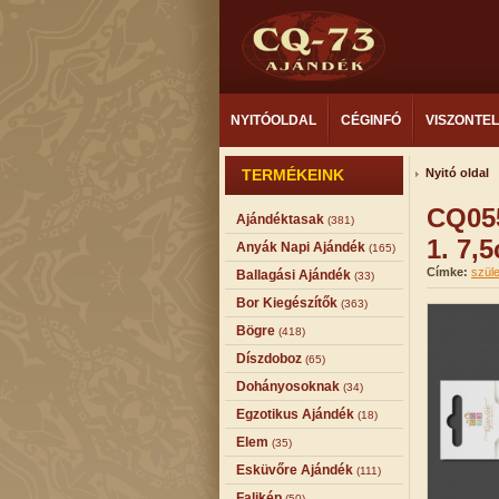
NYITÓOLDAL
CÉGINFÓ
VISZONTE
TERMÉKEINK
Nyitó oldal
CQ055
Ajándéktasak
(381)
1. 7,
Anyák Napi Ajándék
(165)
Címke:
szül
Ballagási Ajándék
(33)
Bor Kiegészítők
(363)
Bögre
(418)
Díszdoboz
(65)
Dohányosoknak
(34)
Egzotikus Ajándék
(18)
Elem
(35)
Esküvőre Ajándék
(111)
Falikép
(50)