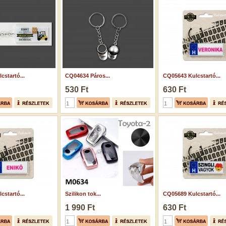
cstartó...
CQ04634 Páros...
CQ05643 Kulcstartó...
530 Ft
630 Ft
cstartó...
Szilikon tok...
CQ05689 Kulcstartó...
1 990 Ft
630 Ft