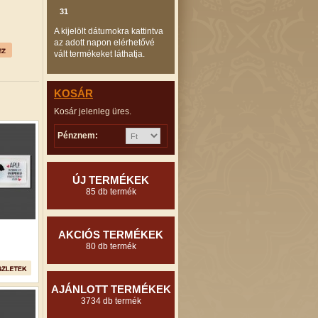
31
A kijelölt dátumokra kattintva
az adott napon elérhetővé
vált termékeket láthatja.
KOSÁR
Kosár jelenleg üres.
Pénznem:
ÚJ TERMÉKEK
85 db termék
AKCIÓS TERMÉKEK
80 db termék
AJÁNLOTT TERMÉKEK
3734 db termék