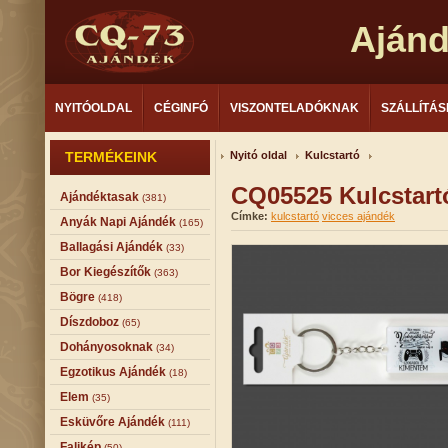
Aján
NYITÓOLDAL
CÉGINFÓ
VISZONTELADÓKNAK
SZÁLLÍTÁS
TERMÉKEINK
Nyitó oldal
Kulcstartó
CQ05525 Kulcstart
Ajándéktasak
(381)
Címke:
kulcstartó
vicces ajándék
Anyák Napi Ajándék
(165)
Ballagási Ajándék
(33)
Bor Kiegészítők
(363)
Bögre
(418)
Díszdoboz
(65)
Dohányosoknak
(34)
Egzotikus Ajándék
(18)
Elem
(35)
Esküvőre Ajándék
(111)
Falikép
(50)