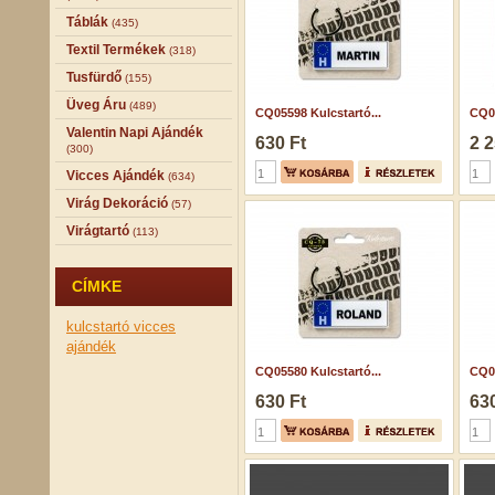
Táblák
(435)
Textil Termékek
(318)
Tusfürdő
(155)
Üveg Áru
(489)
CQ05598 Kulcstartó...
CQ06
Valentin Napi Ajándék
630 Ft
2 2
(300)
Vicces Ajándék
(634)
Virág Dekoráció
(57)
Virágtartó
(113)
CÍMKE
kulcstartó
vicces
ajándék
CQ05580 Kulcstartó...
CQ05
630 Ft
630