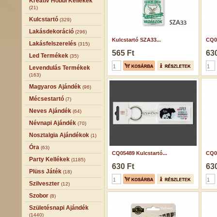
Kreatív Hobbi Kellékek
(21)
Kulcstartó
(329)
Lakásdekoráció
(296)
Kulcstartó SZA33...
CQ05
Lakásfelszerelés
(315)
565 Ft
630
Led Termékek
(35)
Levendulás Termékek
(163)
Magyaros Ajándék
(96)
Mécsestartó
(7)
Neves Ajándék
(64)
Névnapi Ajándék
(70)
Nosztalgia Ajándékok
(1)
Óra
(63)
CQ05489 Kulcstartó...
CQ05
Party Kellékek
(1185)
630 Ft
630
Plüss Játék
(18)
Szilveszter
(12)
Szobor
(8)
Születésnapi Ajándék
(1440)