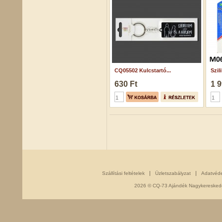
CQ05502 Kulcstartó...
Szil
630 Ft
1 9
Szállítási feltételek
Üzletszabályzat
Adatvéd
2026 © CQ-73 Ajándék Nagykereskedés