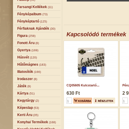
Farsangi Kellékek
(11)
Fényképalbum
(73)
Fényképtartó
(125)
Férfiaknak Ajándék
(30)
Kapcsolódó termékek
Figura
(258)
Fonott Áru
(8)
Gyertya
(169)
Húsvét
(120)
Hűtőmágnes
(183)
Illatosítók
(166)
Irodaszer
(8)
CQ05605 Kulcstartó...
Pénz
Játék
(9)
630 Ft
2 9
Kártya
(51)
Kegytárgy
(2)
Képeslap
(53)
Kerti Áru
(35)
Konyhai Termékek
(168)