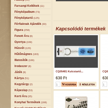
Farsangi Kellékek
(11)
Fényképalbum
(73)
Fényképtartó
(125)
Férfiaknak Ajándék
(30)
Kapcsolódó termékek
Figura
(258)
Fonott Áru
(8)
Gyertya
(169)
Húsvét
(120)
Hűtőmágnes
(183)
Illatosítók
(166)
Irodaszer
(8)
CQ05481 Kulcstartó...
CQ05
Játék
(9)
630 Ft
630
Kártya
(51)
Kegytárgy
(2)
Képeslap
(53)
Kerti Áru
(35)
Konyhai Termékek
(168)