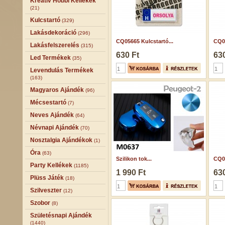
Kreatív Hobbi Kellékek
(21)
Kulcstartó
(329)
Lakásdekoráció
(296)
CQ05665 Kulcstartó...
CQ05
Lakásfelszerelés
(315)
630 Ft
630
Led Termékek
(35)
Levendulás Termékek
(163)
Magyaros Ajándék
(96)
Mécsestartó
(7)
Neves Ajándék
(64)
Névnapi Ajándék
(70)
Nosztalgia Ajándékok
(1)
Óra
(63)
Szilikon tok...
CQ05
Party Kellékek
(1185)
1 990 Ft
630
Plüss Játék
(18)
Szilveszter
(12)
Szobor
(8)
Születésnapi Ajándék
(1440)