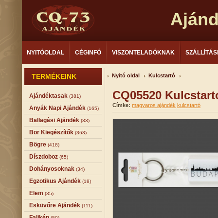
Aján
NYITÓOLDAL
CÉGINFÓ
VISZONTELADÓKNAK
SZÁLLÍTÁS
TERMÉKEINK
Nyitó oldal
Kulcstartó
CQ05520 Kulcstart
Ajándéktasak
(381)
Címke:
magyaros ajándék
kulcstartó
Anyák Napi Ajándék
(165)
Ballagási Ajándék
(33)
Bor Kiegészítők
(363)
Bögre
(418)
Díszdoboz
(65)
Dohányosoknak
(34)
Egzotikus Ajándék
(18)
Elem
(35)
Esküvőre Ajándék
(111)
Falikép
(50)