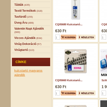
Táblák
(435)
Textil Termékek
(318)
Tusfürdő
(155)
Üveg Áru
(489)
CQ05680 Kulcstartó...
CQ05
Valentin Napi Ajándék
630 Ft
630
(300)
Vicces Ajándék
(634)
Virág Dekoráció
(57)
Virágtartó
(113)
CÍMKE
kulcstartó
magyaros
ajándék
CQ05660 Kulcstartó...
Szil
630 Ft
1 9