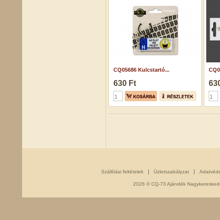
CQ05686 Kulcstartó...
CQ05
630 Ft
630
Szállítási feltételek
Üzletszabályzat
Adatvéd
2026 © CQ-73 Ajándék Nagykereskedés