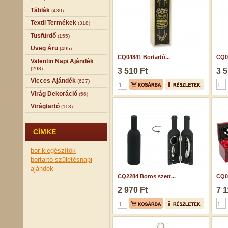
Táblák
(430)
Textil Termékek
(318)
Tusfürdő
(155)
Üveg Áru
(495)
CQ04841 Bortartó...
CQ04
Valentin Napi Ajándék
(298)
3 510 Ft
3 5
Vicces Ajándék
(627)
Virág Dekoráció
(56)
Virágtartó
(113)
CÍMKE
bor kiegészítők
bortartó
születésnapi
ajándék
CQ2284 Boros szett...
CQ07
2 970 Ft
7 1