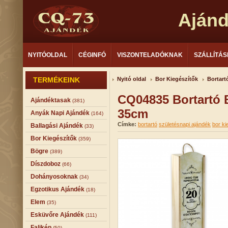
Aján
NYITÓOLDAL
CÉGINFÓ
VISZONTELADÓKNAK
SZÁLLÍTÁS
TERMÉKEINK
Nyitó oldal
Bor Kiegészítők
Bortart
CQ04835 Bortartó 
Ajándéktasak
(381)
35cm
Anyák Napi Ajándék
(164)
Címke:
bortartó
születésnapi ajándék
bor ki
Ballagási Ajándék
(33)
Bor Kiegészítők
(359)
Bögre
(389)
Díszdoboz
(66)
Dohányosoknak
(34)
Egzotikus Ajándék
(18)
Elem
(35)
Esküvőre Ajándék
(111)
Falikép
(50)