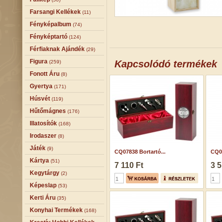
Farsangi Kellékek
(11)
Fényképalbum
(74)
Fényképtartó
(124)
Férfiaknak Ajándék
(29)
Figura
Kapcsolódó termékek
(259)
Fonott Áru
(8)
Gyertya
(171)
Húsvét
(119)
Hűtőmágnes
(176)
Illatosítók
(168)
Irodaszer
(8)
Játék
(9)
CQ07838 Bortartó...
CQ04
Kártya
(51)
7 110 Ft
3 5
Kegytárgy
(2)
Képeslap
(53)
Kerti Áru
(35)
Konyhai Termékek
(168)