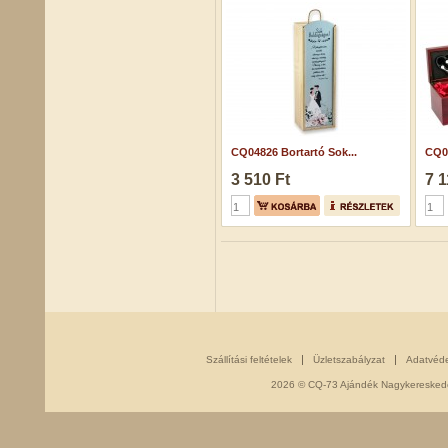
CQ04826 Bortartó Sok...
CQ07
3 510 Ft
7 1
Szállítási feltételek
Üzletszabályzat
Adatvéd
2026 © CQ-73 Ajándék Nagykereskedés