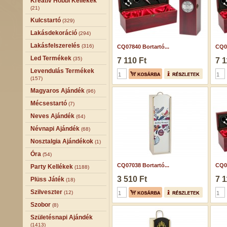
Kreatív Hobbi Kellékek
(21)
Kulcstartó
(329)
Lakásdekoráció
(294)
Lakásfelszerelés
(316)
CQ07840 Bortartó...
CQ07
Led Termékek
(35)
7 110 Ft
7 1
Levendulás Termékek
(157)
Magyaros Ajándék
(96)
Mécsestartó
(7)
Neves Ajándék
(64)
Névnapi Ajándék
(68)
Nosztalgia Ajándékok
(1)
Óra
(54)
CQ07038 Bortartó...
CQ07
Party Kellékek
(1188)
3 510 Ft
7 1
Plüss Játék
(18)
Szilveszter
(12)
Szobor
(8)
Születésnapi Ajándék
(1413)