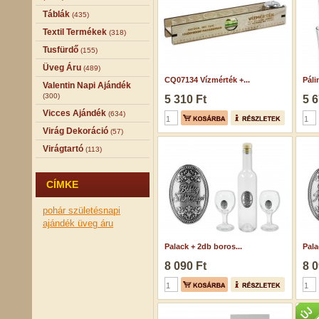
Táblák
(435)
Textil Termékek
(318)
Tusfürdő
(155)
Üveg Áru
(489)
CQ07134 Vízmérték +...
Páli
Valentin Napi Ajándék
(300)
5 310 Ft
5 6
Vicces Ajándék
(634)
Virág Dekoráció
(57)
Virágtartó
(113)
CÍMKE
pohár
születésnapi
ajándék
üveg áru
Palack + 2db boros...
Pala
8 090 Ft
8 0