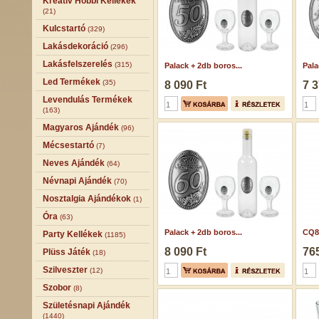
Kreatív Hobbi Kellékek
(21)
Kulcstartó
(329)
Lakásdekoráció
(296)
Lakásfelszerelés
(315)
Palack + 2db boros...
Pala
Led Termékek
(35)
8 090 Ft
7 3
Levendulás Termékek
(163)
Magyaros Ajándék
(96)
Mécsestartó
(7)
Neves Ajándék
(64)
Névnapi Ajándék
(70)
Nosztalgia Ajándékok
(1)
Óra
(63)
Palack + 2db boros...
CQ84
Party Kellékek
(1185)
8 090 Ft
765
Plüss Játék
(18)
Szilveszter
(12)
Szobor
(8)
Születésnapi Ajándék
(1440)