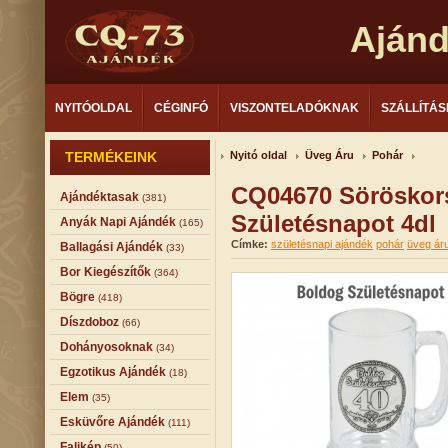
Aján
NYITÓOLDAL
CÉGINFÓ
VISZONTELADÓKNAK
SZÁLLÍTÁS
TERMÉKEINK
Nyitó oldal
Üveg Áru
Pohár
CQ04670 Söröskor
Ajándéktasak
(381)
Születésnapot 4dl
Anyák Napi Ajándék
(165)
Címke:
születésnapi ajándék
pohár
üveg ár
Ballagási Ajándék
(33)
Bor Kiegészítők
(364)
Bögre
(418)
Díszdoboz
(66)
Dohányosoknak
(34)
Egzotikus Ajándék
(18)
Elem
(35)
Esküvőre Ajándék
(111)
Falikép
(50)