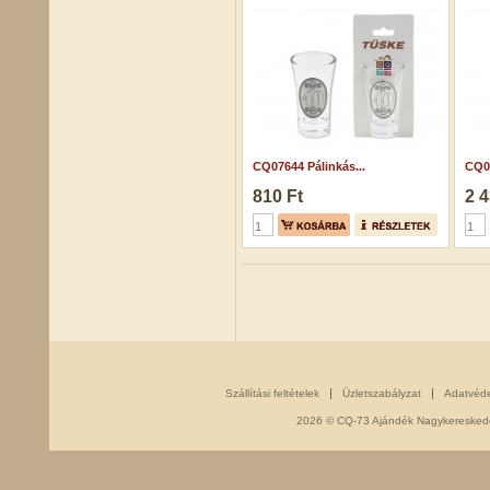
CQ07644 Pálinkás...
CQ0
810 Ft
2 4
Szállítási feltételek
Üzletszabályzat
Adatvéd
2026 © CQ-73 Ajándék Nagykereskedés