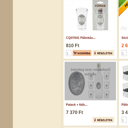
CQ07641 Pálinkás...
Sörö
810 Ft
2 6
Jelenleg nem rendelhető
termék
Palack + 6db...
Páli
7 370 Ft
3 4