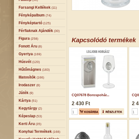
Farsangi Kellékek
(11)
Fényképalbum
(74)
Fényképtartó
(125)
Férfiaknak Ajándék
(30)
Figura
Kapcsolódó termékek
(258)
Fonott Áru
(8)
Gyertya
(169)
Húsvét
(120)
Hűtőmágnes
(183)
Illatosítók
(166)
Irodaszer
(8)
Játék
(9)
CQ07678 Borospohár...
CQ0
Kártya
(51)
2 430 Ft
2 4
Kegytárgy
(2)
Képeslap
(53)
Kerti Áru
(35)
Konyhai Termékek
(168)