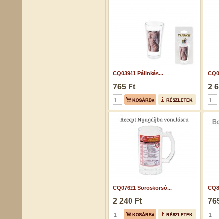
CQ03941 Pálinkás...
CQ04
765 Ft
2 6
CQ07621 Söröskorsó...
CQ85
2 240 Ft
765