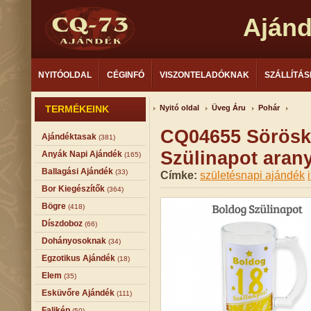
Aján
NYITÓOLDAL
CÉGINFÓ
VISZONTELADÓKNAK
SZÁLLÍTÁS
TERMÉKEINK
Nyitó oldal
Üveg Áru
Pohár
CQ04655 Sörösk
Ajándéktasak
(381)
Szülinapot aran
Anyák Napi Ajándék
(165)
Ballagási Ajándék
(33)
Címke:
születésnapi ajándék
Bor Kiegészítők
(364)
Bögre
(418)
Díszdoboz
(66)
Dohányosoknak
(34)
Egzotikus Ajándék
(18)
Elem
(35)
Esküvőre Ajándék
(111)
Falikép
(50)