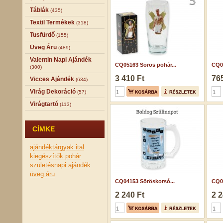
Táblák
(435)
Textil Termékek
(318)
Tusfürdő
(155)
Üveg Áru
(489)
Valentin Napi Ajándék
CQ05163 Sörös pohár...
CQ07
(300)
3 410 Ft
765
Vicces Ajándék
(634)
Virág Dekoráció
(57)
Virágtartó
(113)
CÍMKE
ajándéktárgyak
ital
kiegészítők
pohár
születésnapi ajándék
üveg áru
CQ04153 Söröskorsó...
CQ06
2 240 Ft
2 2