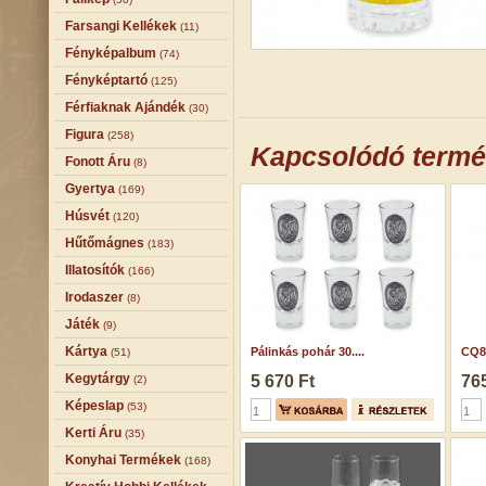
Farsangi Kellékek
(11)
Fényképalbum
(74)
Fényképtartó
(125)
Férfiaknak Ajándék
(30)
Figura
(258)
Kapcsolódó term
Fonott Áru
(8)
Gyertya
(169)
Húsvét
(120)
Hűtőmágnes
(183)
Illatosítók
(166)
Irodaszer
(8)
Játék
(9)
Kártya
Pálinkás pohár 30....
CQ85
(51)
Kegytárgy
5 670 Ft
765
(2)
Képeslap
(53)
Kerti Áru
(35)
Konyhai Termékek
(168)