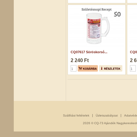
CQ07617 Söröskorsó...
CQ07
2 240 Ft
2 6
Szállítási feltételek
Üzletszabályzat
Adatvéd
2026 © CQ-73 Ajándék Nagykereskedés