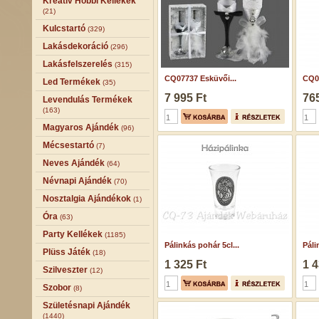
Kreatív Hobbi Kellékek
(21)
Kulcstartó
(329)
Lakásdekoráció
(296)
Lakásfelszerelés
(315)
CQ07737 Esküvői...
CQ01
Led Termékek
(35)
7 995 Ft
765
Levendulás Termékek
(163)
Magyaros Ajándék
(96)
Mécsestartó
(7)
Neves Ajándék
(64)
Névnapi Ajándék
(70)
Nosztalgia Ajándékok
(1)
Óra
(63)
Party Kellékek
(1185)
Pálinkás pohár 5cl...
Páli
Plüss Játék
(18)
1 325 Ft
1 4
Szilveszter
(12)
Szobor
(8)
Születésnapi Ajándék
(1440)