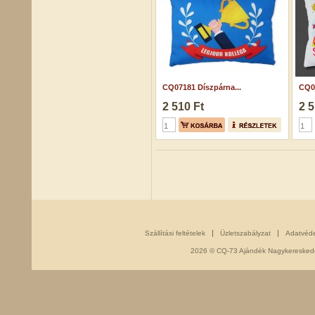
CQ07181 Díszpárna...
CQ05
2 510 Ft
2 5
Szállítási feltételek
Üzletszabályzat
Adatvéd
2026 © CQ-73 Ajándék Nagykereskedés