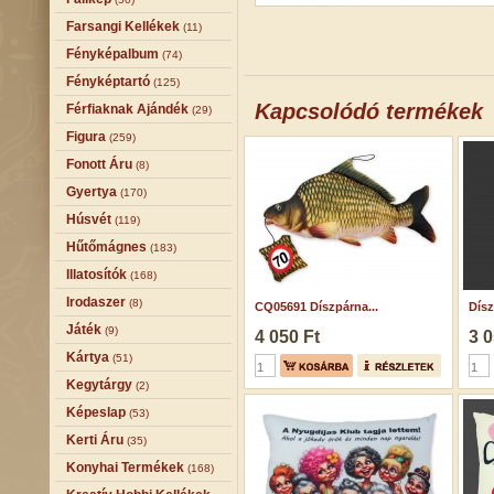
Farsangi Kellékek
(11)
Fényképalbum
(74)
Fényképtartó
(125)
Kapcsolódó termékek
Férfiaknak Ajándék
(29)
Figura
(259)
Fonott Áru
(8)
Gyertya
(170)
Húsvét
(119)
Hűtőmágnes
(183)
Illatosítók
(168)
Irodaszer
(8)
CQ05691 Díszpárna...
Dísz
Játék
(9)
4 050 Ft
3 0
Kártya
(51)
Kegytárgy
(2)
Képeslap
(53)
Kerti Áru
(35)
Konyhai Termékek
(168)