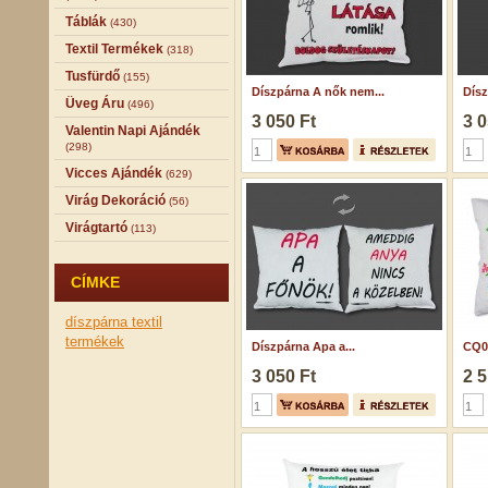
Táblák
(430)
Textil Termékek
(318)
Tusfürdő
(155)
Díszpárna A nők nem...
Dísz
Üveg Áru
(496)
3 050 Ft
3 0
Valentin Napi Ajándék
(298)
Vicces Ajándék
(629)
Virág Dekoráció
(56)
Virágtartó
(113)
CÍMKE
díszpárna
textil
termékek
Díszpárna Apa a...
CQ07
3 050 Ft
2 5