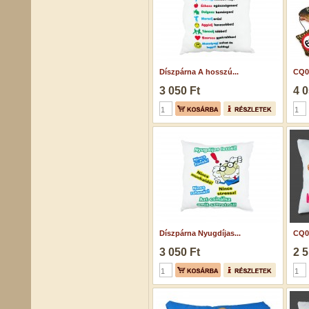
Díszpárna A hosszú...
CQ05
3 050 Ft
4 0
Díszpárna Nyugdíjas...
CQ05
3 050 Ft
2 5