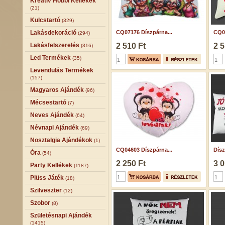
Kreatív Hobbi Kellékek
(21)
Kulcstartó
(329)
Lakásdekoráció
CQ07176 Díszpárna...
CQ05
(294)
Lakásfelszerelés
2 510 Ft
2 5
(316)
Led Termékek
(35)
Levendulás Termékek
(157)
Magyaros Ajándék
(96)
Mécsestartó
(7)
Neves Ajándék
(64)
Névnapi Ajándék
(69)
Nosztalgia Ajándékok
(1)
CQ04603 Díszpárna...
Dísz
Óra
(54)
2 250 Ft
3 0
Party Kellékek
(1187)
Plüss Játék
(18)
Szilveszter
(12)
Szobor
(8)
Születésnapi Ajándék
(1415)