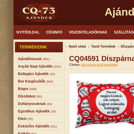
Aján
NYITÓOLDAL
CÉGINFÓ
VISZONTELADÓKNAK
SZÁLLÍTÁS
TERMÉKEINK
Nyitó oldal
Textil Termékek
Díszpár
CQ04591 Díszpárn
Ajándéktasak
(381)
Címke:
díszpárna
textil termékek
Anyák Napi Ajándék
(164)
Ballagási Ajándék
(33)
Bor Kiegészítők
(364)
Bögre
(389)
Díszdoboz
(66)
Dohányosoknak
(34)
Egzotikus Ajándék
(18)
Elem
(35)
Esküvőre Ajándék
(111)
Falikép
(50)