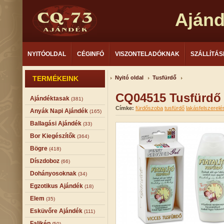
Aján
NYITÓOLDAL
CÉGINFÓ
VISZONTELADÓKNAK
SZÁLLÍTÁS
TERMÉKEINK
Nyitó oldal
Tusfürdő
CQ04515 Tusfürdő F
Ajándéktasak
(381)
Címke:
fürdőszoba
tusfürdő
lakásfelszerelé
Anyák Napi Ajándék
(165)
Ballagási Ajándék
(33)
Bor Kiegészítők
(364)
Bögre
(418)
Díszdoboz
(66)
Dohányosoknak
(34)
Egzotikus Ajándék
(18)
Elem
(35)
Esküvőre Ajándék
(111)
Falikép
(50)