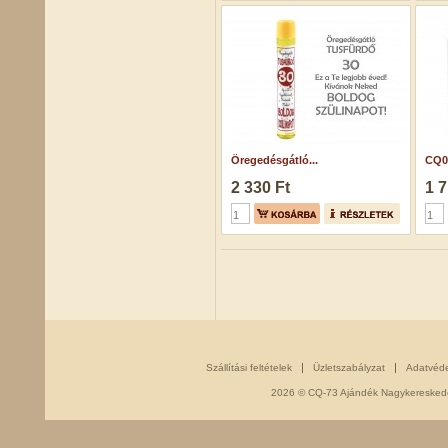
Öregedésgátló...
CQ04
2 330 Ft
1 7
Szállítási feltételek
Üzletszabályzat
Adatvéd
2026 © CQ-73 Ajándék Nagykereskedés