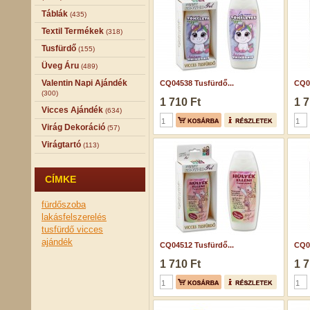
Táblák
(435)
Textil Termékek
(318)
Tusfürdő
(155)
Üveg Áru
(489)
Valentin Napi Ajándék
CQ04538 Tusfürdő...
CQ04
(300)
1 710 Ft
1 7
Vicces Ajándék
(634)
Virág Dekoráció
(57)
Virágtartó
(113)
CÍMKE
fürdőszoba
lakásfelszerelés
tusfürdő
vicces
ajándék
CQ04512 Tusfürdő...
CQ04
1 710 Ft
1 7