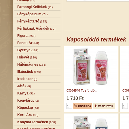
Farsangi Kellékek
(11)
Fényképalbum
(74)
Fényképtartó
(125)
Férfiaknak Ajándék
(30)
Figura
(258)
Kapcsolódó termékek
Fonott Áru
(8)
Gyertya
(169)
Húsvét
(120)
Hűtőmágnes
(183)
Illatosítók
(166)
Irodaszer
(8)
Játék
(9)
CQ04540 Tusfürdő...
CQ04
Kártya
(51)
1 710 Ft
1 7
Kegytárgy
(2)
Képeslap
(53)
Kerti Áru
(35)
Konyhai Termékek
(168)