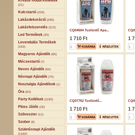
Kreatív Hobbi Kellékek
(21)
Kulcstartó
(329)
Lakásdekoráció
(296)
Lakásfelszerelés
(315)
CQ04504 Tusfürdő Apa...
CQ04
Led Termékek
(35)
1 710 Ft
1 7
Levendulás Termékek
(163)
Magyaros Ajándék
(96)
Mécsestartó
(7)
Neves Ajándék
(64)
Névnapi Ajándék
(70)
Nosztalgia Ajándékok
(1)
Óra
(63)
Party Kellékek
(1185)
CQ07762 Tusfürdő...
CQ04
Plüss Játék
(18)
1 710 Ft
1 7
Szilveszter
(12)
Szobor
(8)
Születésnapi Ajándék
(1440)