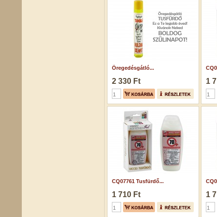
Öregedésgátló...
CQ04
2 330 Ft
1 7
CQ07761 Tusfürdő...
CQ04
1 710 Ft
1 7