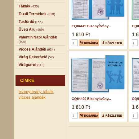
Táblák
(435)
Textil Termékek
(318)
Tusfürdő
(155)
CQ04419 Bizonyítvány...
CQ04
Üveg Áru
(489)
1 610 Ft
1 6
Valentin Napi Ajándék
(300)
Vicces Ajándék
(634)
Virág Dekoráció
(57)
Virágtartó
(113)
CÍMKE
bizonyítvány
táblák
vicces ajándék
CQ04400 Bizonyítvány...
CQ04
1 610 Ft
1 6