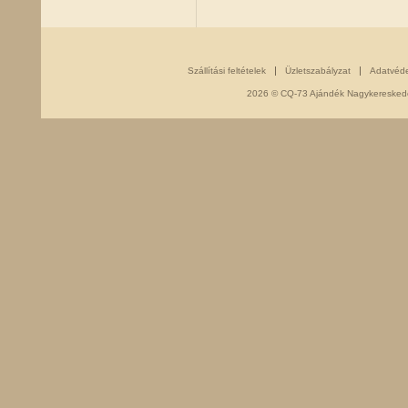
Szállítási feltételek
Üzletszabályzat
Adatvéd
2026 © CQ-73 Ajándék Nagykereskedés