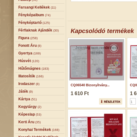
Farsangi Kellékek
(11)
Fényképalbum
(74)
Fényképtartó
(125)
Kapcsolódó termékek
Férfiaknak Ajándék
(30)
Figura
(258)
Fonott Áru
(8)
Jelenleg nem rendelhető
termék
Gyertya
(169)
Húsvét
(120)
Hűtőmágnes
(183)
Illatosítók
(166)
Irodaszer
(8)
CQ06540 Bizonyítvány...
CQ06
Játék
(9)
1 610 Ft
1 6
Kártya
(51)
Kegytárgy
(2)
Képeslap
(53)
Kerti Áru
(35)
Konyhai Termékek
(168)