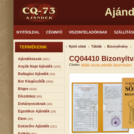
Aján
NYITÓOLDAL
CÉGINFÓ
VISZONTELADÓKNAK
SZÁLLÍTÁS
TERMÉKEINK
Nyitó oldal
Táblák
Bizonyítvány
CQ04410 Bizonyítv
Ajándéktasak
(381)
Címke:
táblák
vicces ajándék
bizonyítvány
Anyák Napi Ajándék
(165)
Ballagási Ajándék
(33)
Bor Kiegészítők
(364)
Bögre
(418)
Díszdoboz
(66)
Dohányosoknak
(34)
Egzotikus Ajándék
(18)
Elem
(35)
Esküvőre Ajándék
(111)
Falikép
(50)