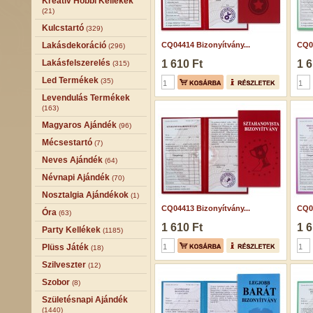
Kreatív Hobbi Kellékek
(21)
Kulcstartó
(329)
Lakásdekoráció
CQ04414 Bizonyítvány...
CQ04
(296)
Lakásfelszerelés
1 610 Ft
1 6
(315)
Led Termékek
(35)
Levendulás Termékek
(163)
Magyaros Ajándék
(96)
Mécsestartó
(7)
Neves Ajándék
(64)
Névnapi Ajándék
(70)
Nosztalgia Ajándékok
(1)
CQ04413 Bizonyítvány...
CQ04
Óra
(63)
1 610 Ft
1 6
Party Kellékek
(1185)
Plüss Játék
(18)
Szilveszter
(12)
Szobor
(8)
Születésnapi Ajándék
(1440)