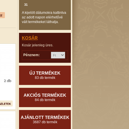
31
A kijelölt dátumokra kattintva
az adott napon elérhetővé
vált termékeket láthatja.
KOSÁR
Kosár jelenleg üres.
Pénznem:
ÚJ TERMÉKEK
83 db termék
AKCIÓS TERMÉKEK
84 db termék
AJÁNLOTT TERMÉKEK
3687 db termék