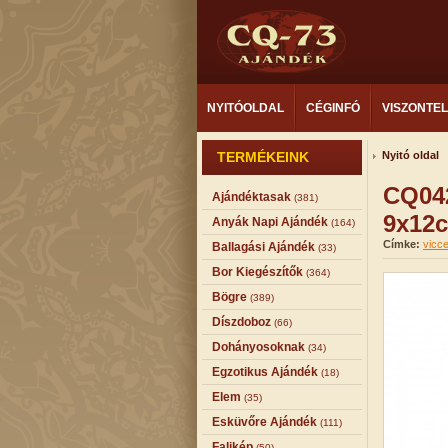
NYITÓOLDAL
CÉGINFÓ
VISZONTE
TERMÉKEINK
Nyitó oldal
CQ042
Ajándéktasak
(381)
9x12
Anyák Napi Ajándék
(164)
Címke:
vicc
Ballagási Ajándék
(33)
Bor Kiegészítők
(364)
Bögre
(389)
Díszdoboz
(66)
Dohányosoknak
(34)
Egzotikus Ajándék
(18)
Elem
(35)
Esküvőre Ajándék
(111)
Falikép
(50)