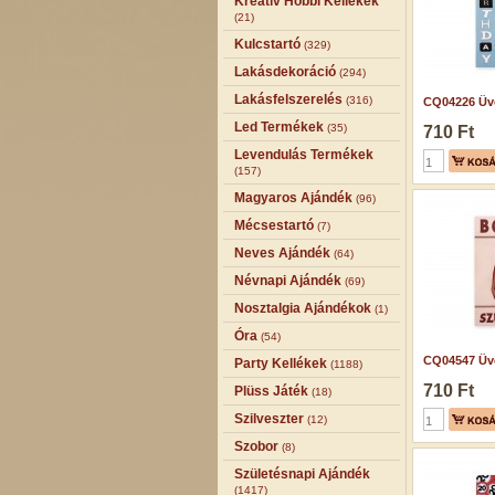
Kreatív Hobbi Kellékek
(21)
Kulcstartó
(329)
Lakásdekoráció
(294)
Lakásfelszerelés
(316)
CQ04226 Üve
Led Termékek
(35)
710 Ft
Levendulás Termékek
(157)
Magyaros Ajándék
(96)
Mécsestartó
(7)
Neves Ajándék
(64)
Névnapi Ajándék
(69)
Nosztalgia Ajándékok
(1)
Óra
(54)
CQ04547 Üve
Party Kellékek
(1188)
710 Ft
Plüss Játék
(18)
Szilveszter
(12)
Szobor
(8)
Születésnapi Ajándék
(1417)