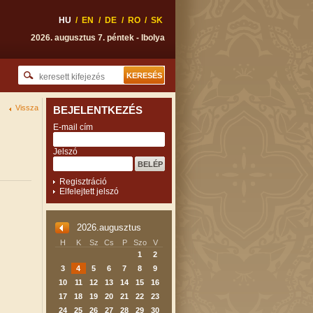
HU
/
EN
/
DE
/
RO
/
SK
2026. augusztus 7. péntek - Ibolya
Vissza
BEJELENTKEZÉS
E-mail cím
Jelszó
Regisztráció
Elfelejtett jelszó
2026.augusztus
H
K
Sz
Cs
P
Szo
V
1
2
3
4
5
6
7
8
9
10
11
12
13
14
15
16
17
18
19
20
21
22
23
24
25
26
27
28
29
30