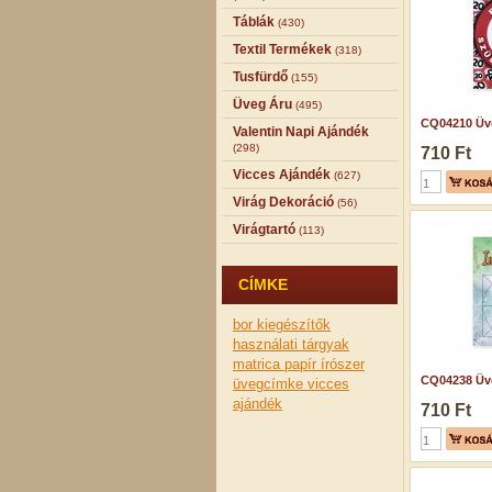
Táblák
(430)
Textil Termékek
(318)
Tusfürdő
(155)
Üveg Áru
(495)
CQ04210 Üve
Valentin Napi Ajándék
(298)
710 Ft
Vicces Ajándék
(627)
Virág Dekoráció
(56)
Virágtartó
(113)
CÍMKE
bor kiegészítők
használati tárgyak
matrica
papír írószer
CQ04238 Üve
üvegcímke
vicces
ajándék
710 Ft