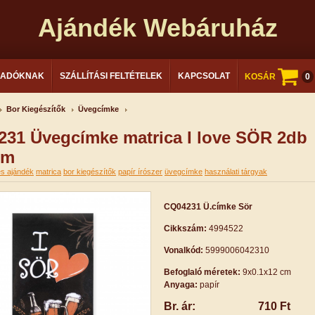
Ajándék Webáruház
LADÓKNAK
SZÁLLÍTÁSI FELTÉTELEK
KAPCSOLAT
KOSÁR
0
Bor Kiegészítők
Üvegcímke
31 Üvegcímke matrica I love SÖR 2db
cm
es ajándék
matrica
bor kiegészítők
papír írószer
üvegcímke
használati tárgyak
CQ04231 Ü.címke Sör
Cikkszám:
4994522
Vonalkód:
5999006042310
Befoglaló méretek:
9x0.1x12 cm
Anyaga:
papír
Br. ár:
710 Ft