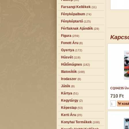
Farsangi Kellékek
(11)
Fényképalbum
(74)
Fényképtartó
(125)
Férfiaknak Ajándék
(29)
Figura
Kapcs
(259)
Fonott Áru
(8)
Gyertya
(172)
Húsvét
(119)
Hűtőmágnes
(182)
Illatosítók
(168)
Irodaszer
(8)
Játék
(9)
CQ04235 Üve
Kártya
(51)
710 Ft
Kegytárgy
(2)
Képeslap
(53)
Kerti Áru
(35)
Konyhai Termékek
(168)