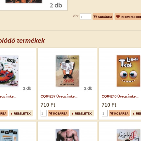
db:
olódó termékek
gcímke...
CQ04237 Üvegcímke...
CQ04240 Üvegcímke...
710 Ft
710 Ft