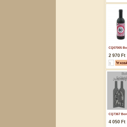
CQ07005 Bor
2 970 Ft
Jelenleg
CQ7367 Boro
4 050 Ft