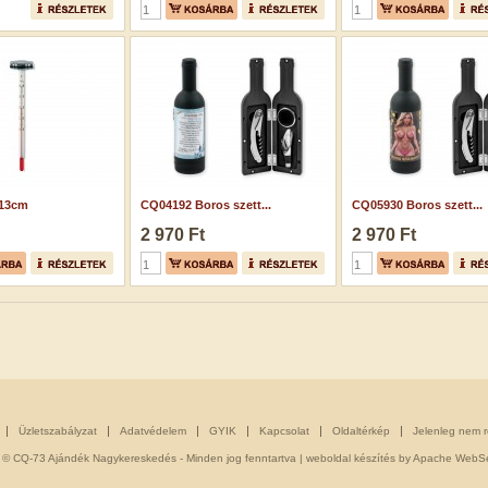
13cm
CQ04192 Boros szett...
CQ05930 Boros szett...
2 970 Ft
2 970 Ft
Üzletszabályzat
Adatvédelem
GYIK
Kapcsolat
Oldaltérkép
Jelenleg nem 
 © CQ-73 Ajándék Nagykereskedés - Minden jog fenntartva |
weboldal készítés
by Apache WebSe