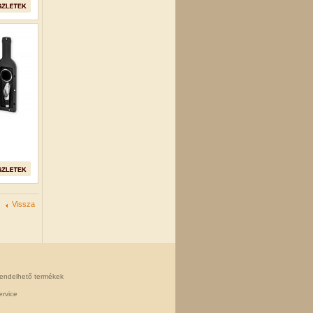
Vissza
rendelhető termékek
rvice