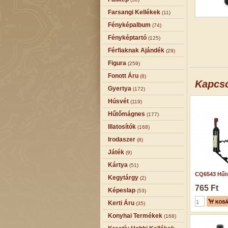
Farsangi Kellékek
(11)
Fényképalbum
(74)
Fényképtartó
(125)
Férfiaknak Ajándék
(29)
Figura
(259)
Fonott Áru
(8)
Kapcs
Gyertya
(172)
Húsvét
(119)
Hűtőmágnes
(177)
Illatosítók
(168)
Irodaszer
(8)
Játék
(9)
Kártya
(51)
CQ6543 Hűt
Kegytárgy
(2)
765 Ft
Képeslap
(53)
Kerti Áru
(35)
Konyhai Termékek
(168)