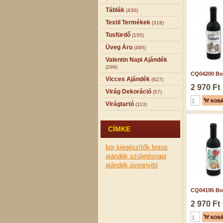
Táblák
(430)
Textil Termékek
(318)
Tusfürdő
(155)
Üveg Áru
(495)
Valentin Napi Ajándék
(299)
CQ04200 Bor
Vicces Ajándék
(627)
2 970 Ft
Virág Dekoráció
(57)
Virágtartó
(113)
CÍMKE
bor kiegészítők
boros
ajándék
születésnapi
ajándék
üvegnyitó
CQ04195 Bor
2 970 Ft