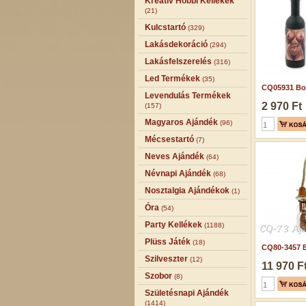
Kreatív Hobbi Kellékek
(21)
Kulcstartó
(329)
Lakásdekoráció
(294)
Lakásfelszerelés
(316)
Led Termékek
(35)
CQ05931 Bor
Levendulás Termékek
2 970 Ft
(157)
Magyaros Ajándék
(96)
Mécsestartó
(7)
Neves Ajándék
(64)
Névnapi Ajándék
(68)
Nosztalgia Ajándékok
(1)
Óra
(54)
Party Kellékek
(1188)
Plüss Játék
(18)
CQ80-3457 B
Szilveszter
(12)
11 970 F
Szobor
(8)
Születésnapi Ajándék
(1414)