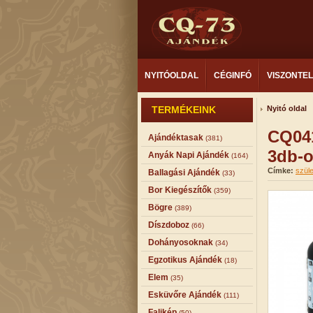
NYITÓOLDAL
CÉGINFÓ
VISZONTE
TERMÉKEINK
Nyitó oldal
CQ041
Ajándéktasak
(381)
3db-
Anyák Napi Ajándék
(164)
Címke:
szül
Ballagási Ajándék
(33)
Bor Kiegészítők
(359)
Bögre
(389)
Díszdoboz
(66)
Dohányosoknak
(34)
Egzotikus Ajándék
(18)
Elem
(35)
Esküvőre Ajándék
(111)
Falikép
(50)