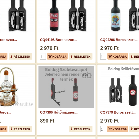
os szett...
CQ04198 Boros szett...
CQ04206 Boros szett...
2 970 Ft
2 970 Ft
Jelenleg nem rendelhető
termék
oros...
CQ7390 Hűtőmágnes...
CQ7379 Boros szett...
t
890 Ft
2 970 Ft