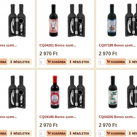
os szett...
CQ04201 Boros szett...
CQ07189 Boros szett...
2 970 Ft
2 970 Ft
os szett...
CQ04186 Boros szett...
CQ04205 Boros szett...
2 970 Ft
2 970 Ft