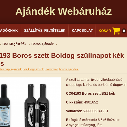
Ajándék Webáruház
LADÓKNAK
SZÁLLÍTÁSI FELTÉTELEK
KAPCSOLAT
KOSÁR
0
Bor Kiegészítők
Boros Ajándék
93 Boros szett Boldog szülinapot kék
os
etésnapi ajándék
bor kiegészítők
üvegnyitó
boros ajándék
A szett tartalma: üvegnyitó/dugóhúzó,
cseppfogó karika és borkiöntő dugóval.
CQ04193 Boros szett BSZ kék
Cikkszám:
4901652
Vonalkód:
5999006041931
Befoglaló méretek:
6.5x6.5x24 cm
Anyaga:
műanyag, fém