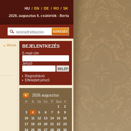
HU
/
EN
/
DE
/
RO
/
SK
2026. augusztus 6. csütörtök - Berta
Vissza
BEJELENTKEZÉS
E-mail cím
Jelszó
Regisztráció
Elfelejtett jelszó
2026.augusztus
H
K
Sz
Cs
P
Szo
V
1
2
3
4
5
6
7
8
9
10
11
12
13
14
15
16
17
18
19
20
21
22
23
24
25
26
27
28
29
30