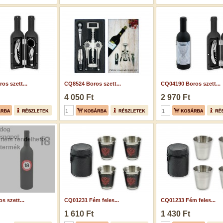
os szett...
CQ8524 Boros szett...
CQ04190 Boros szett...
4 050 Ft
2 970 Ft
 nem rendelhető
termék
s szett...
CQ01231 Fém feles...
CQ01233 Fém feles...
1 610 Ft
1 430 Ft