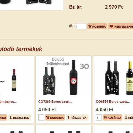
Br. ár:
2 970 Ft
db:
olódó termékek
őmágnes...
CQ7369 Boros szett...
CQ6534 Boros szett...
4 050 Ft
4 050 Ft