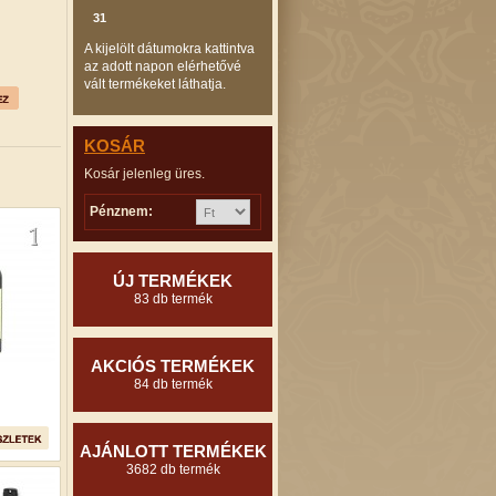
31
A kijelölt dátumokra kattintva
az adott napon elérhetővé
vált termékeket láthatja.
KOSÁR
Kosár jelenleg üres.
Pénznem:
ÚJ TERMÉKEK
83 db termék
AKCIÓS TERMÉKEK
84 db termék
AJÁNLOTT TERMÉKEK
3682 db termék