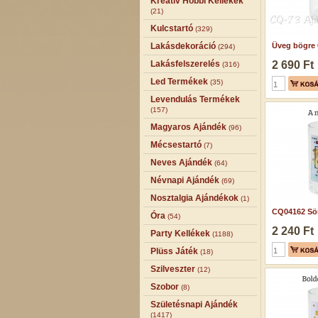
Kreatív Hobbi Kellékek
(21)
Kulcstartó
(329)
Lakásdekoráció
Üveg bögre 0
(294)
Lakásfelszerelés
2 690 Ft
(316)
Led Termékek
(35)
Levendulás Termékek
(157)
Magyaros Ajándék
(96)
Mécsestartó
(7)
Neves Ajándék
(64)
Névnapi Ajándék
(69)
Nosztalgia Ajándékok
(1)
CQ04162 Sör
Óra
(54)
2 240 Ft
Party Kellékek
(1188)
Plüss Játék
(18)
Szilveszter
(12)
Szobor
(8)
Születésnapi Ajándék
(1417)