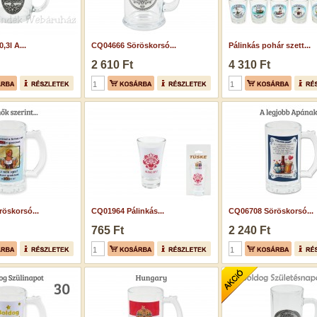
,3l A...
CQ04666 Söröskorsó...
Pálinkás pohár szett...
2 610 Ft
4 310 Ft
öskorsó...
CQ01964 Pálinkás...
CQ06708 Söröskorsó...
765 Ft
2 240 Ft