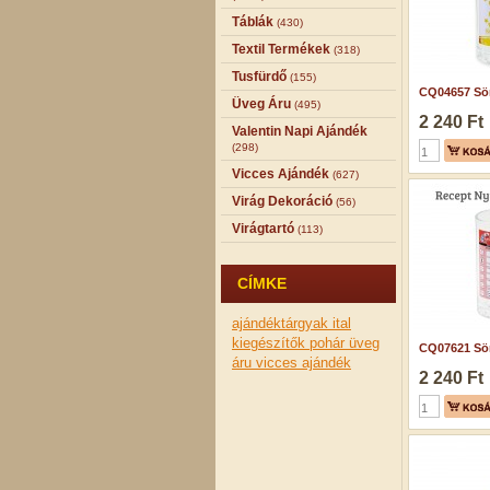
Táblák
(430)
Textil Termékek
(318)
Tusfürdő
(155)
CQ04657 Sör
Üveg Áru
(495)
2 240 Ft
Valentin Napi Ajándék
(298)
Vicces Ajándék
(627)
Virág Dekoráció
(56)
Virágtartó
(113)
CÍMKE
ajándéktárgyak
ital
kiegészítők
pohár
üveg
CQ07621 Sör
áru
vicces ajándék
2 240 Ft