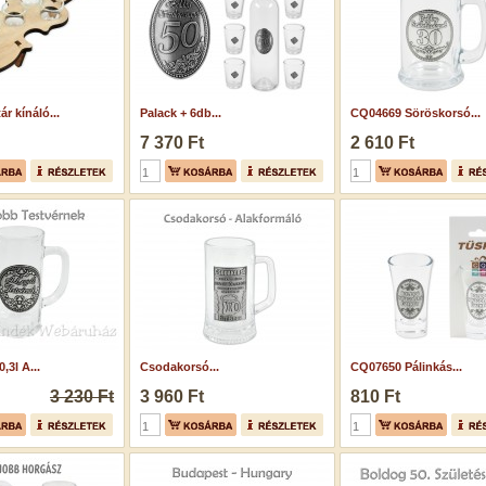
r kínáló...
Palack + 6db...
CQ04669 Söröskorsó...
7 370 Ft
2 610 Ft
,3l A...
Csodakorsó...
CQ07650 Pálinkás...
3 230 Ft
3 960 Ft
810 Ft