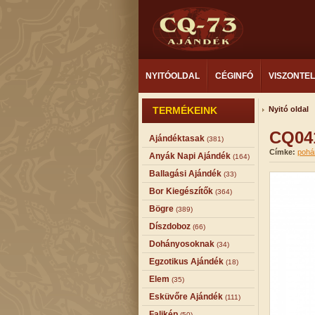
NYITÓOLDAL
CÉGINFÓ
VISZONTE
TERMÉKEINK
Nyitó oldal
CQ041
Ajándéktasak
(381)
Címke:
pohá
Anyák Napi Ajándék
(164)
Ballagási Ajándék
(33)
Bor Kiegészítők
(364)
Bögre
(389)
Díszdoboz
(66)
Dohányosoknak
(34)
Egzotikus Ajándék
(18)
Elem
(35)
Esküvőre Ajándék
(111)
Falikép
(50)