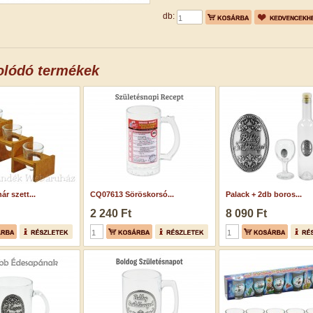
db:
olódó termékek
ár szett...
CQ07613 Söröskorsó...
Palack + 2db boros...
2 240 Ft
8 090 Ft