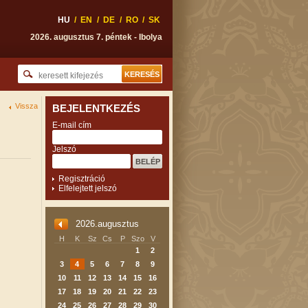
HU
/
EN
/
DE
/
RO
/
SK
2026. augusztus 7. péntek - Ibolya
Vissza
BEJELENTKEZÉS
E-mail cím
Jelszó
Regisztráció
Elfelejtett jelszó
2026.augusztus
H
K
Sz
Cs
P
Szo
V
1
2
3
4
5
6
7
8
9
10
11
12
13
14
15
16
17
18
19
20
21
22
23
24
25
26
27
28
29
30