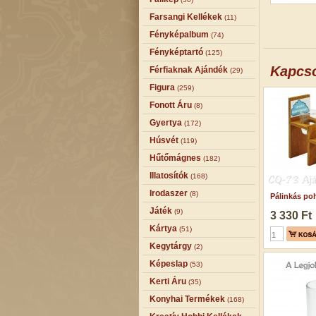
Farsangi Kellékek
(11)
Fényképalbum
(74)
Fényképtartó
(125)
Kapcs
Férfiaknak Ajándék
(29)
Figura
(259)
Fonott Áru
(8)
Gyertya
(172)
Húsvét
(119)
Hűtőmágnes
(182)
Illatosítók
(168)
Irodaszer
(8)
Pálinkás poh
Játék
(9)
3 330 Ft
Kártya
(51)
Kegytárgy
(2)
Képeslap
(53)
Kerti Áru
(35)
Konyhai Termékek
(168)