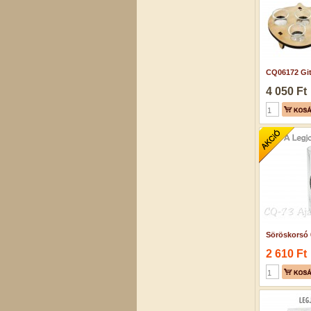
CQ06172 Gitá
4 050 Ft
Söröskorsó 0
2 610 Ft