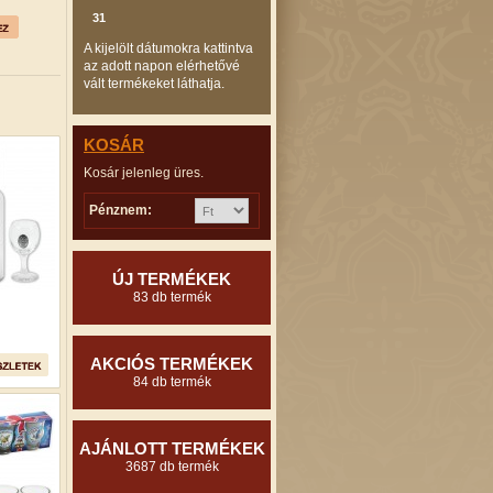
31
A kijelölt dátumokra kattintva
az adott napon elérhetővé
vált termékeket láthatja.
KOSÁR
Kosár jelenleg üres.
Pénznem:
ÚJ TERMÉKEK
83 db termék
AKCIÓS TERMÉKEK
84 db termék
AJÁNLOTT TERMÉKEK
3687 db termék