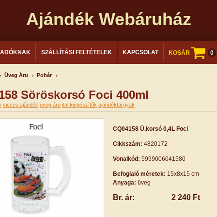
Ajándék Webáruház
LADÓKNAK
SZÁLLÍTÁSI FELTÉTELEK
KAPCSOLAT
KOSÁR
0
Üveg Áru
Pohár
58 Söröskorsó Foci 400ml
r
vicces ajándék
üveg áru
ital kiegészítők
ajándéktárgyak
CQ04158 Ü.korsó 0,4L Foci
Cikkszám:
4820172
Vonalkód:
5999006041580
Befoglaló méretek:
15x8x15 cm
Anyaga:
üveg
Br. ár:
2 240 Ft