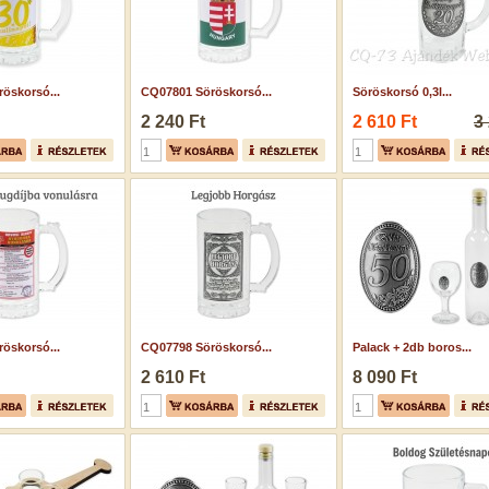
öskorsó...
CQ07801 Söröskorsó...
Söröskorsó 0,3l...
2 240 Ft
2 610 Ft
3
öskorsó...
CQ07798 Söröskorsó...
Palack + 2db boros...
2 610 Ft
8 090 Ft