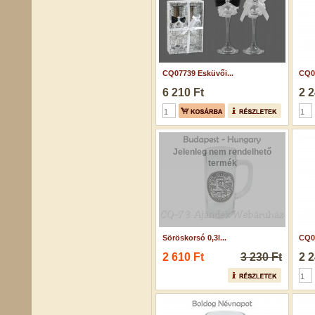
CQ07739 Esküvői...
CQ04
6 210 Ft
2 2
Jelenleg nem rendelhető
termék
Söröskorsó 0,3l...
CQ04
2 610 Ft
3 230 Ft
2 2