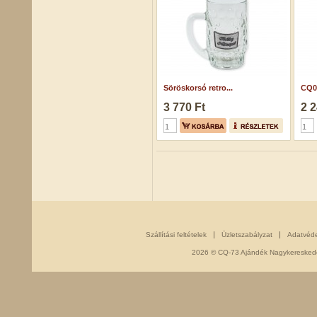
Söröskorsó retro...
CQ06
3 770 Ft
2 2
Szállítási feltételek
Üzletszabályzat
Adatvéd
2026 © CQ-73 Ajándék Nagykereskedés