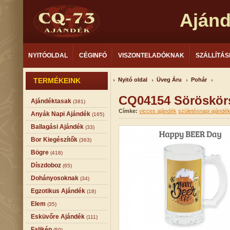
Aján
NYITÓOLDAL
CÉGINFÓ
VISZONTELADÓKNAK
SZÁLLÍTÁS
TERMÉKEINK
Nyitó oldal
Üveg Áru
Pohár
CQ04154 Söröskör
Ajándéktasak
(381)
Címke:
vicces ajándék
születésnapi ajándé
Anyák Napi Ajándék
(165)
Ballagási Ajándék
(33)
Bor Kiegészítők
(363)
Bögre
(418)
Díszdoboz
(65)
Dohányosoknak
(34)
Egzotikus Ajándék
(18)
Elem
(35)
Esküvőre Ajándék
(111)
Falikép
(50)