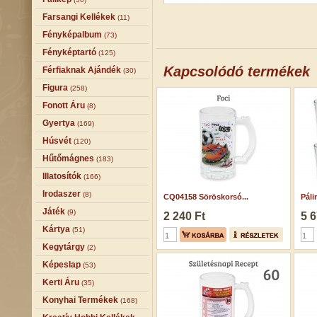
Farsangi Kellékek
(11)
Fényképalbum
(73)
Fényképtartó
(125)
Kapcsolódó termékek
Férfiaknak Ajándék
(30)
Figura
(258)
Fonott Áru
(8)
Gyertya
(169)
Húsvét
(120)
Hűtőmágnes
(183)
Illatosítók
(166)
Irodaszer
(8)
CQ04158 Söröskorsó...
Páli
Játék
(9)
2 240 Ft
5 6
Kártya
(51)
Kegytárgy
(2)
Képeslap
(53)
Kerti Áru
(35)
Konyhai Termékek
(168)