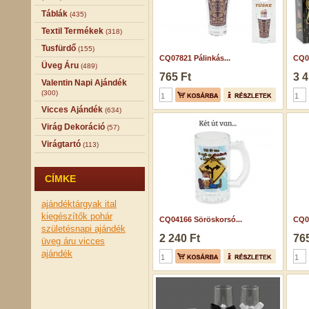
Táblák
(435)
Textil Termékek
(318)
Tusfürdő
(155)
CQ07821 Pálinkás...
CQ05
Üveg Áru
(489)
765 Ft
3 4
Valentin Napi Ajándék
(300)
Vicces Ajándék
(634)
Virág Dekoráció
(57)
Virágtartó
(113)
CÍMKE
ajándéktárgyak
ital
kiegészítők
pohár
CQ04166 Söröskorsó...
CQ03
születésnapi ajándék
2 240 Ft
765
üveg áru
vicces
ajándék