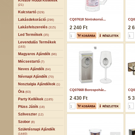
Kreatív Hobbi Kellékek
(21)
Kulcstartó
(329)
Lakásdekoráció
CQ07618 Söröskorsó...
CQ07
(296)
Lakásfelszerelés
2 240 Ft
2 6
(315)
Led Termékek
(35)
Levendulás Termékek
(163)
Magyaros Ajándék
(96)
Mécsestartó
(7)
Neves Ajándék
(64)
Névnapi Ajándék
(70)
Nosztalgia Ajándékok
(1)
CQ07668 Borospohár...
CQ07
Óra
(63)
2 430 Ft
5 3
Party Kellékek
(1185)
Plüss Játék
(18)
Szilveszter
(12)
Szobor
(8)
Születésnapi Ajándék
(1440)