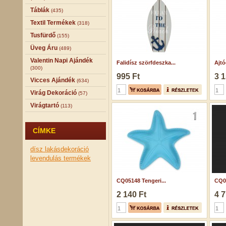
Táblák
(435)
Textil Termékek
(318)
Tusfürdő
(155)
Üveg Áru
(489)
Valentin Napi Ajándék
Falidísz szörfdeszka...
Ajtó
(300)
995 Ft
3 1
Vicces Ajándék
(634)
Virág Dekoráció
(57)
Virágtartó
(113)
CÍMKE
dísz
lakásdekoráció
levendulás termékek
CQ05148 Tengeri...
CQ0
2 140 Ft
4 7