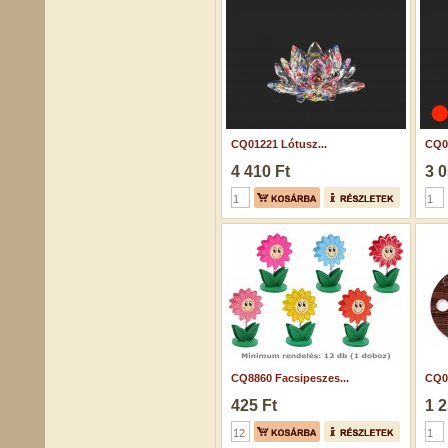
CQ01221 Lótusz...
CQ01
4 410 Ft
3 0
CQ8860 Facsipeszes...
CQ03
425 Ft
1 2