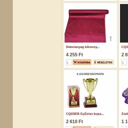
Dekoranyag bársony...
CQ01
4 255 Ft
2 8
CQ03835 Győztes kupa...
Zseb
2 610 Ft
1 1