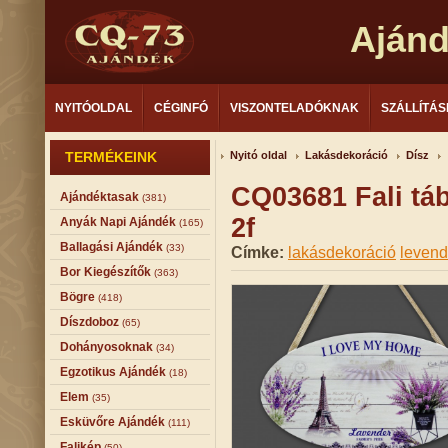
Aján
NYITÓOLDAL
CÉGINFÓ
VISZONTELADÓKNAK
SZÁLLÍTÁS
TERMÉKEINK
Nyitó oldal
Lakásdekoráció
Dísz
CQ03681 Fali tá
Ajándéktasak
(381)
2f
Anyák Napi Ajándék
(165)
Ballagási Ajándék
(33)
Címke:
lakásdekoráció
levend
Bor Kiegészítők
(363)
Bögre
(418)
Díszdoboz
(65)
Dohányosoknak
(34)
Egzotikus Ajándék
(18)
Elem
(35)
Esküvőre Ajándék
(111)
Falikép
(50)