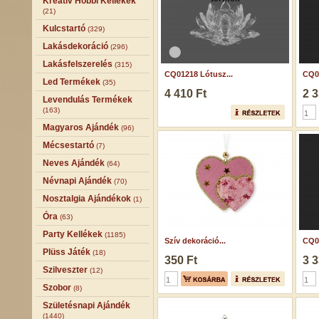
Kreatív Hobbi Kellékek
(21)
Kulcstartó
(329)
Lakásdekoráció
(296)
Lakásfelszerelés
(315)
CQ01218 Lótusz...
CQ01
Led Termékek
(35)
4 410 Ft
2 3
Levendulás Termékek
(163)
Magyaros Ajándék
(96)
Mécsestartó
(7)
Neves Ajándék
(64)
Névnapi Ajándék
(70)
Nosztalgia Ajándékok
(1)
Óra
(63)
Party Kellékek
(1185)
Szív dekoráció...
CQ01
Plüss Játék
(18)
350 Ft
3 3
Szilveszter
(12)
Szobor
(8)
Születésnapi Ajándék
(1440)