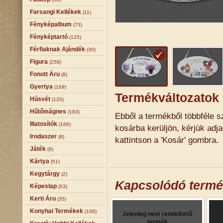
Farsangi Kellékek
(11)
Fényképalbum
(73)
Fényképtartó
(125)
Férfiaknak Ajándék
(30)
Figura
(258)
Fonott Áru
(8)
Gyertya
(169)
Termékváltozatok
Húsvét
(120)
Hűtőmágnes
(183)
Ebből a termékből többféle sz
Illatosítók
(166)
kosárba kerüljön, kérjük adj
Irodaszer
(8)
kattintson a 'Kosár' gombra.
Játék
(9)
Kártya
(51)
Kegytárgy
(2)
Kapcsolódó term
Képeslap
(53)
Kerti Áru
(35)
Konyhai Termékek
(168)
Jelenleg nem rendelhető
termék