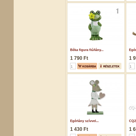
Béka figura fiú/lány...
Egér
1 790 Ft
1 9
Egérlány szívvel...
CQ2
1 430 Ft
1 6