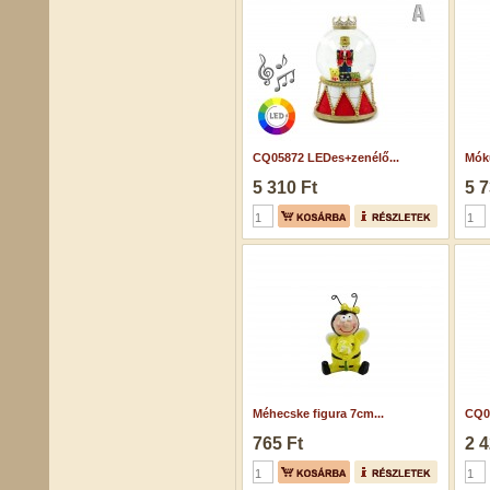
CQ05872 LEDes+zenélő...
Móku
5 310 Ft
5 7
Méhecske figura 7cm...
CQ06
765 Ft
2 4