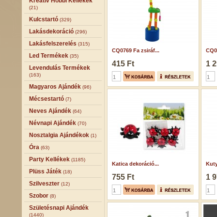
Kreatív Hobbi Kellékek
(21)
Kulcstartó
(329)
Lakásdekoráció
(296)
Lakásfelszerelés
(315)
CQ0769 Fa zsiráf...
CQ06
Led Termékek
(35)
415 Ft
1 2
Levendulás Termékek
(163)
Magyaros Ajándék
(96)
Mécsestartó
(7)
Neves Ajándék
(64)
Névnapi Ajándék
(70)
Nosztalgia Ajándékok
(1)
Óra
(63)
Party Kellékek
(1185)
Katica dekoráció...
Kuty
Plüss Játék
(18)
755 Ft
1 9
Szilveszter
(12)
Szobor
(8)
Születésnapi Ajándék
(1440)