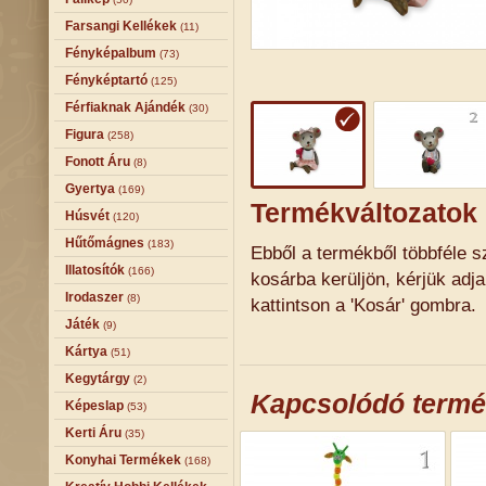
Farsangi Kellékek
(11)
Fényképalbum
(73)
Fényképtartó
(125)
Férfiaknak Ajándék
(30)
Figura
(258)
Fonott Áru
(8)
Gyertya
(169)
Termékváltozatok
Húsvét
(120)
Hűtőmágnes
(183)
Ebből a termékből többféle sz
Illatosítók
(166)
kosárba kerüljön, kérjük adj
Irodaszer
(8)
kattintson a 'Kosár' gombra.
Játék
(9)
Kártya
(51)
Kegytárgy
(2)
Kapcsolódó term
Képeslap
(53)
Kerti Áru
(35)
Konyhai Termékek
(168)