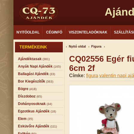
Aján
NYITÓOLDAL
CÉGINFÓ
VISZONTELADÓKNAK
SZÁLLÍTÁS
TERMÉKEINK
Nyitó oldal
Figura
CQ02556 Egér fiú
Ajándéktasak
(381)
6cm 2f
Anyák Napi Ajándék
(165)
Ballagási Ajándék
(33)
Címke:
figura
valentin napi aj
Bor Kiegészítők
(363)
Bögre
(418)
Díszdoboz
(65)
Dohányosoknak
(34)
Egzotikus Ajándék
(18)
Elem
(35)
Esküvőre Ajándék
(111)
Falikép
(50)