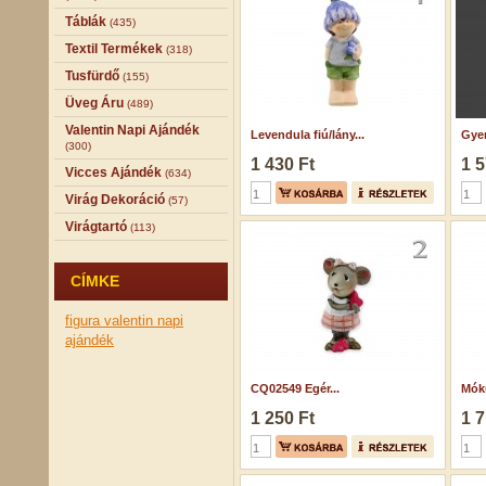
Táblák
(435)
Textil Termékek
(318)
Tusfürdő
(155)
Üveg Áru
(489)
Valentin Napi Ajándék
Levendula fiú/lány...
Gyer
(300)
1 430 Ft
1 5
Vicces Ajándék
(634)
Virág Dekoráció
(57)
Virágtartó
(113)
CÍMKE
figura
valentin napi
ajándék
CQ02549 Egér...
Móku
1 250 Ft
1 7