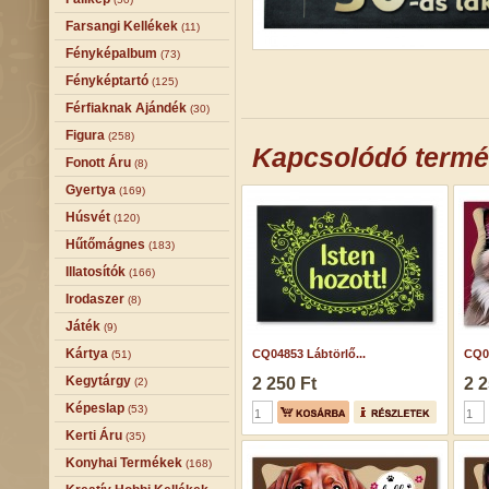
Farsangi Kellékek
(11)
Fényképalbum
(73)
Fényképtartó
(125)
Férfiaknak Ajándék
(30)
Figura
(258)
Kapcsolódó term
Fonott Áru
(8)
Gyertya
(169)
Húsvét
(120)
Hűtőmágnes
(183)
Illatosítók
(166)
Irodaszer
(8)
Játék
(9)
Kártya
CQ04853 Lábtörlő...
CQ07
(51)
Kegytárgy
2 250 Ft
2 2
(2)
Képeslap
(53)
Kerti Áru
(35)
Konyhai Termékek
(168)