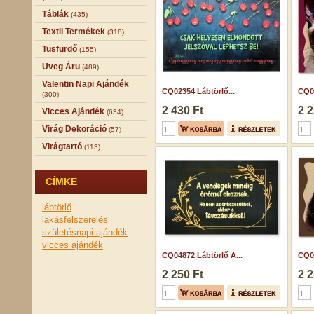
Táblák
(435)
Textil Termékek
(318)
Tusfürdő
(155)
Üveg Áru
(489)
Valentin Napi Ajándék
CQ02354 Lábtörlő...
CQ07
(300)
2 430 Ft
2 2
Vicces Ajándék
(634)
Virág Dekoráció
(57)
Virágtartó
(113)
CÍMKE
lábtörlő
lakásfelszerelés
születésnapi ajándék
vicces ajándék
CQ04872 Lábtörlő A...
CQ06
2 250 Ft
2 2