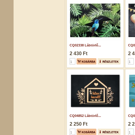
CQ02338 Lábtörlő...
CQ02
2 430 Ft
2 4
CQ04852 Lábtörlő...
CQ04
2 250 Ft
2 2