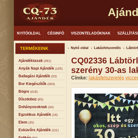
Aján
NYITÓOLDAL
CÉGINFÓ
VISZONTELADÓKNAK
SZÁLLÍTÁS
TERMÉKEINK
Nyitó oldal
Lakásfelszerelés
Lábtör
CQ02336 Lábtörl
Ajándéktasak
(381)
szerény 30-as l
Anyák Napi Ajándék
(165)
Ballagási Ajándék
(33)
Címke:
lakásfelszerelés
vicce
Bor Kiegészítők
(363)
Bögre
(418)
Díszdoboz
(65)
Dohányosoknak
(34)
Egzotikus Ajándék
(18)
Elem
(35)
Esküvőre Ajándék
(111)
Falikép
(50)