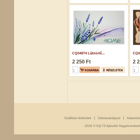
CQ04874 Lábtörlő...
CQ06
2 250 Ft
2 2
Szállítási feltételek
Üzletszabályzat
Adatvéd
2026 © CQ-73 Ajándék Nagykereskedés