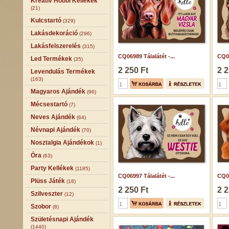
Kreatív Hobbi Kellékek
(21)
Kulcstartó
(329)
Lakásdekoráció
(296)
Lakásfelszerelés
(315)
CQ06989 Tálalátét -...
CQ06
Led Termékek
(35)
2 250 Ft
2 2
Levendulás Termékek
(163)
Magyaros Ajándék
(96)
Mécsestartó
(7)
Neves Ajándék
(64)
Névnapi Ajándék
(70)
Nosztalgia Ajándékok
(1)
Óra
(63)
Party Kellékek
(1185)
CQ06997 Tálalátét -...
CQ06
Plüss Játék
(18)
2 250 Ft
2 2
Szilveszter
(12)
Szobor
(8)
Születésnapi Ajándék
(1440)