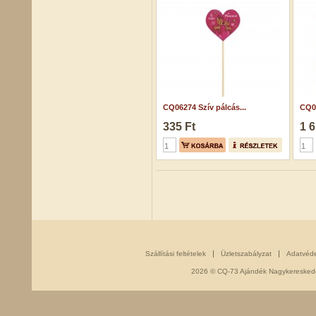
CQ06274 Szív pálcás...
CQ01
335 Ft
1 6
Szállítási feltételek
Üzletszabályzat
Adatvéd
2026 © CQ-73 Ajándék Nagykereskedés