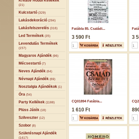
Kreatív Hobbi Kellékek
(21)
Kulcstartó
(329)
Lakásdekoráció
(294)
Lakásfelszerelés
(316)
Fatábla 85. Családi...
Fatá
Led Termékek
(35)
3 590 Ft
3 5
Levendulás Termékek
(157)
Magyaros Ajándék
(96)
Mécsestartó
(7)
Neves Ajándék
(64)
Névnapi Ajándék
(69)
Nosztalgia Ajándékok
(1)
Óra
(54)
CQ01894 Fatábla...
CQ22
Party Kellékek
(1188)
1 610 Ft
890
Plüss Játék
(18)
Szilveszter
(12)
Szobor
(8)
Születésnapi Ajándék
(1417)