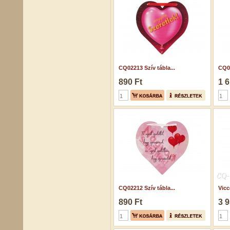
CQ02213 Szív tábla...
CQ02
890 Ft
1 6
CQ02212 Szív tábla...
Vicc
890 Ft
3 9