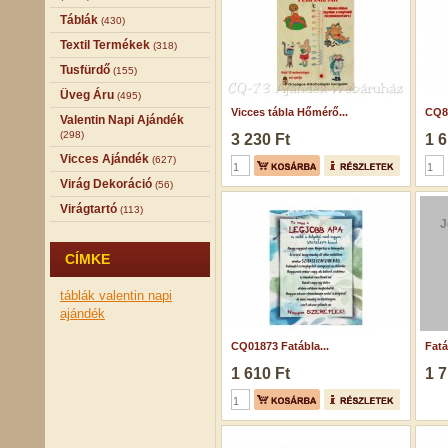
Táblák
(430)
Textil Termékek
(318)
Tusfürdő
(155)
Üveg Áru
(495)
Vicces tábla Hőmérő...
CQ84
Valentin Napi Ajándék
(298)
3 230 Ft
1 6
Vicces Ajándék
(627)
Virág Dekoráció
(56)
Virágtartó
(113)
J
CÍMKE
táblák
valentin napi
ajándék
CQ01873 Fatábla...
Fatá
1 610 Ft
1 7