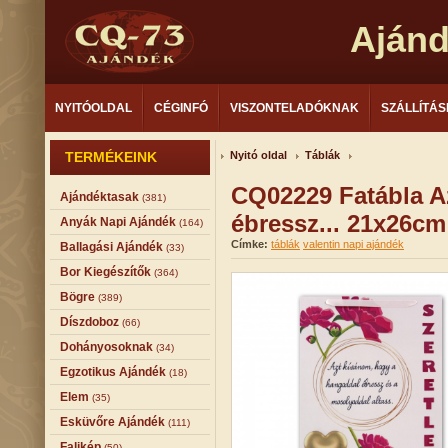
Aján
NYITÓOLDAL
CÉGINFÓ
VISZONTELADÓKNAK
SZÁLLÍTÁS
TERMÉKEINK
Nyitó oldal
Táblák
CQ02229 Fatábla A
Ajándéktasak
(381)
ébressz... 21x26cm
Anyák Napi Ajándék
(164)
Címke:
táblák
valentin napi ajándék
Ballagási Ajándék
(33)
Bor Kiegészítők
(364)
Bögre
(389)
Díszdoboz
(66)
Dohányosoknak
(34)
Egzotikus Ajándék
(18)
Elem
(35)
Esküvőre Ajándék
(111)
Falikép
(50)