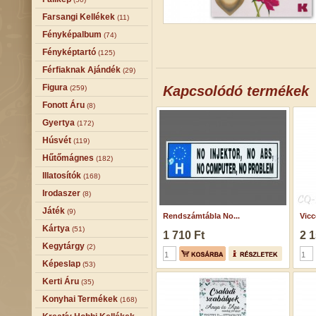
Farsangi Kellékek
(11)
Fényképalbum
(74)
Fényképtartó
(125)
Férfiaknak Ajándék
(29)
Figura
Kapcsolódó termékek
(259)
Fonott Áru
(8)
Gyertya
(172)
Húsvét
(119)
Hűtőmágnes
(182)
Illatosítók
(168)
Irodaszer
(8)
Játék
(9)
Rendszámtábla No...
Vicc
Kártya
(51)
1 710 Ft
2 1
Kegytárgy
(2)
Képeslap
(53)
Kerti Áru
(35)
Konyhai Termékek
(168)