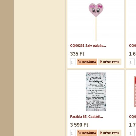
CQ06261 Szív pálcás...
CQ02
335 Ft
1 6
Fatábla 85. Családi...
CQ06
3 590 Ft
1 7