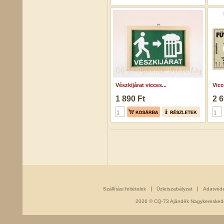
Vészkijárat vicces...
Vicc
1 890 Ft
2 6
Szállítási feltételek
Üzletszabályzat
Adatvéd
2026 © CQ-73 Ajándék Nagykereskedés