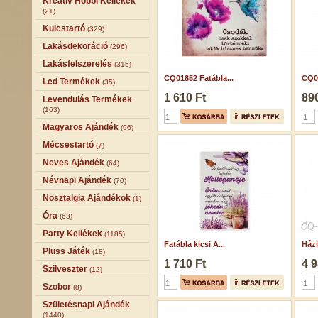
Kreatív Hobbi Kellékek
(21)
Kulcstartó
(329)
Lakásdekoráció
(296)
Lakásfelszerelés
(315)
CQ01852 Fatábla...
CQ02
Led Termékek
(35)
1 610 Ft
890
Levendulás Termékek
(163)
Magyaros Ajándék
(96)
Mécsestartó
(7)
Neves Ajándék
(64)
Névnapi Ajándék
(70)
Nosztalgia Ajándékok
(1)
Óra
(63)
Party Kellékek
(1185)
Fatábla kicsi A...
Házi
Plüss Játék
(18)
1 710 Ft
4 9
Szilveszter
(12)
Szobor
(8)
Születésnapi Ajándék
(1440)