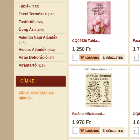
Táblák
(435)
Textil Termékek
(318)
Tusfürdő
(155)
Üveg Áru
(489)
Valentin Napi Ajándék
CQ04430 Tábla...
Fatá
(300)
1 250 Ft
1 7
Vicces Ajándék
(634)
Virág Dekoráció
(57)
Virágtartó
(113)
CÍMKE
táblák
valentin napi
ajándék
Fatábla Nőzéstani...
CQ84
1 970 Ft
1 6