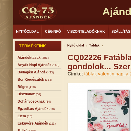
Aján
NYITÓOLDAL
CÉGINFÓ
VISZONTELADÓKNAK
SZÁLLÍTÁS
TERMÉKEINK
Nyitó oldal
Táblák
CQ02226 Fatábla
Ajándéktasak
(381)
gondolok... Sze
Anyák Napi Ajándék
(165)
Ballagási Ajándék
(33)
Címke:
táblák
valentin napi a
Bor Kiegészítők
(364)
Bögre
(418)
Díszdoboz
(66)
Dohányosoknak
(34)
Egzotikus Ajándék
(18)
Elem
(35)
Esküvőre Ajándék
(111)
Falikép
(50)