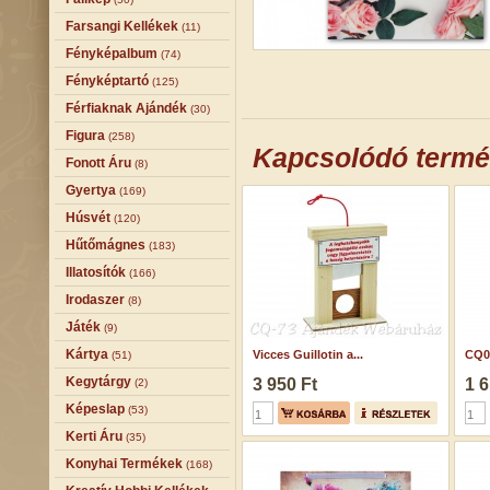
Farsangi Kellékek
(11)
Fényképalbum
(74)
Fényképtartó
(125)
Férfiaknak Ajándék
(30)
Figura
(258)
Kapcsolódó term
Fonott Áru
(8)
Gyertya
(169)
Húsvét
(120)
Hűtőmágnes
(183)
Illatosítók
(166)
Irodaszer
(8)
Játék
(9)
Kártya
Vicces Guillotin a...
CQ02
(51)
Kegytárgy
3 950 Ft
1 6
(2)
Képeslap
(53)
Kerti Áru
(35)
Konyhai Termékek
(168)