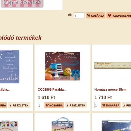
db:
olódó termékek
ábla...
CQ01869 Fatábla...
Horgász mérce 35cm
1 610 Ft
1 710 Ft