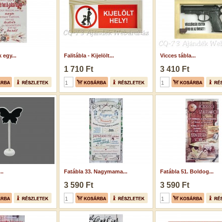
 egy...
Falitábla - Kijelölt...
Vicces tábla...
1 710 Ft
3 410 Ft
..
Fatábla 33. Nagymama...
Fatábla 51. Boldog...
3 590 Ft
3 590 Ft