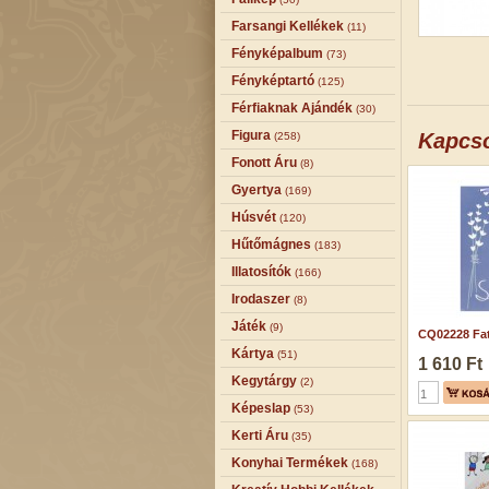
Farsangi Kellékek
(11)
Fényképalbum
(73)
Fényképtartó
(125)
Férfiaknak Ajándék
(30)
Figura
Kapcs
(258)
Fonott Áru
(8)
Gyertya
(169)
Húsvét
(120)
Hűtőmágnes
(183)
Illatosítók
(166)
Irodaszer
(8)
Játék
(9)
CQ02228 Fat
Kártya
(51)
1 610 Ft
Kegytárgy
(2)
Képeslap
(53)
Kerti Áru
(35)
Konyhai Termékek
(168)