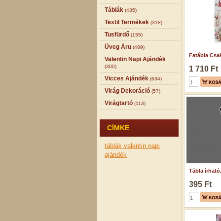
Táblák
(435)
Textil Termékek
(318)
Tusfürdő
(155)
Üveg Áru
(489)
Fatábla Csak
Valentin Napi Ajándék
(300)
1 710 Ft
Vicces Ajándék
(634)
Virág Dekoráció
(57)
Virágtartó
(113)
CÍMKE
táblák
valentin napi
ajándék
Tábla írható.
395 Ft