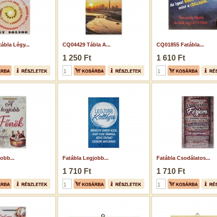
ábla Légy...
CQ04429 Tábla A...
CQ01855 Fatábla...
1 250 Ft
1 610 Ft
obb...
Fatábla Legjobb...
Fatábla Csodálatos...
1 710 Ft
1 710 Ft