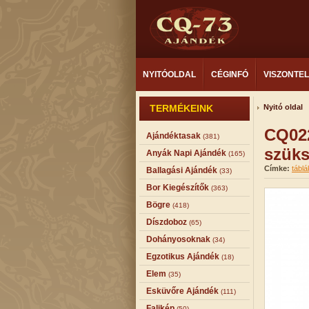
NYITÓOLDAL
CÉGINFÓ
VISZONTE
TERMÉKEINK
Nyitó oldal
CQ022
Ajándéktasak
(381)
szük
Anyák Napi Ajándék
(165)
Címke:
táblá
Ballagási Ajándék
(33)
Bor Kiegészítők
(363)
Bögre
(418)
Díszdoboz
(65)
Dohányosoknak
(34)
Egzotikus Ajándék
(18)
Elem
(35)
Esküvőre Ajándék
(111)
Falikép
(50)