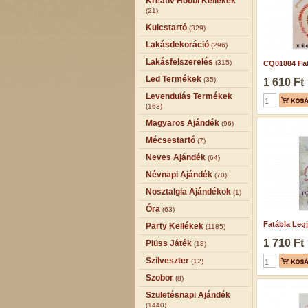
Kreatív Hobbi Kellékek
(21)
Kulcstartó
(329)
Lakásdekoráció
(296)
Lakásfelszerelés
(315)
CQ01884 Fat
Led Termékek
(35)
1 610 Ft
Levendulás Termékek
(163)
Magyaros Ajándék
(96)
Mécsestartó
(7)
Neves Ajándék
(64)
Névnapi Ajándék
(70)
Nosztalgia Ajándékok
(1)
Óra
(63)
Fatábla Legj
Party Kellékek
(1185)
1 710 Ft
Plüss Játék
(18)
Szilveszter
(12)
Szobor
(8)
Születésnapi Ajándék
(1440)