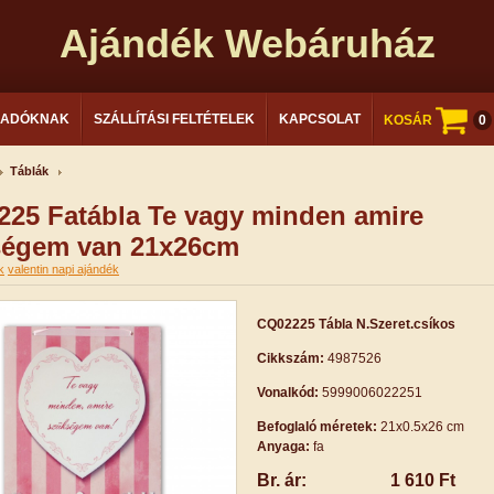
Ajándék Webáruház
LADÓKNAK
SZÁLLÍTÁSI FELTÉTELEK
KAPCSOLAT
KOSÁR
0
Táblák
25 Fatábla Te vagy minden amire
ségem van 21x26cm
k
valentin napi ajándék
CQ02225 Tábla N.Szeret.csíkos
Cikkszám:
4987526
Vonalkód:
5999006022251
Befoglaló méretek:
21x0.5x26 cm
Anyaga:
fa
Br. ár:
1 610 Ft