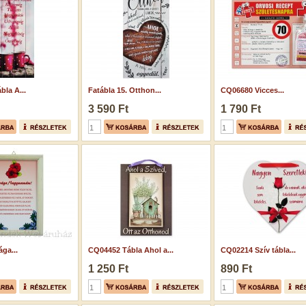
bla A...
Fatábla 15. Otthon...
CQ06680 Vicces...
3 590 Ft
1 790 Ft
ága...
CQ04452 Tábla Ahol a...
CQ02214 Szív tábla...
1 250 Ft
890 Ft