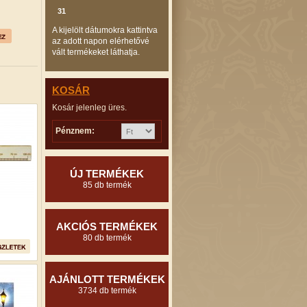
31
A kijelölt dátumokra kattintva
az adott napon elérhetővé
vált termékeket láthatja.
KOSÁR
Kosár jelenleg üres.
Pénznem:
ÚJ TERMÉKEK
85 db termék
AKCIÓS TERMÉKEK
80 db termék
AJÁNLOTT TERMÉKEK
3734 db termék