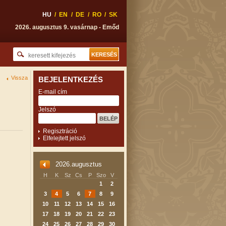
HU
/
EN
/
DE
/
RO
/
SK
2026. augusztus 9. vasárnap - Emőd
Vissza
BEJELENTKEZÉS
E-mail cím
Jelszó
Regisztráció
Elfelejtett jelszó
2026.augusztus
H
K
Sz
Cs
P
Szo
V
1
2
3
4
5
6
7
8
9
10
11
12
13
14
15
16
17
18
19
20
21
22
23
24
25
26
27
28
29
30