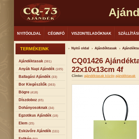
Aján
NYITÓOLDAL
CÉGINFÓ
VISZONTELADÓKNAK
SZÁLLÍTÁS
TERMÉKEINK
Nyitó oldal
Ajándéktasak
Ajándékta
CQ01426 Ajándékta
Ajándéktasak
(381)
22x10x13cm 4f
Anyák Napi Ajándék
(165)
Címke:
ajándéktasak közép
ajándéktasak
Ballagási Ajándék
(33)
Bor Kiegészítők
(363)
Bögre
(418)
Díszdoboz
(65)
Dohányosoknak
(34)
Egzotikus Ajándék
(18)
Elem
(35)
Esküvőre Ajándék
(111)
Falikép
(50)