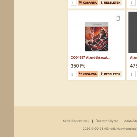
CQ04997 Ajándéktasak...
Aján
350 Ft
475
Szállítási feltételek
Üzletszabályzat
Adatvéd
2026 © CQ-73 Ajándék Nagykereskedés