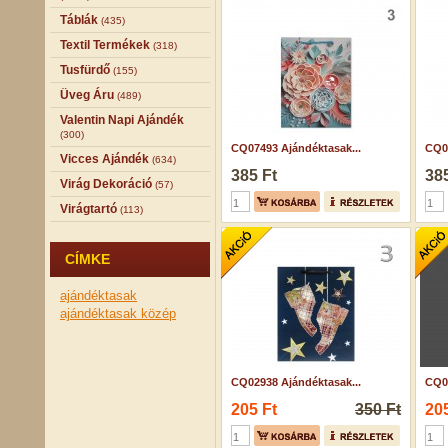
Táblák
(435)
Textil Termékek
(318)
Tusfürdő
(155)
Üveg Áru
(489)
Valentin Napi Ajándék
(300)
CQ07493 Ajándéktasak...
CQ07
Vicces Ajándék
(634)
385 Ft
385
Virág Dekoráció
(57)
Virágtartó
(113)
CÍMKE
ajándéktasak
ajándéktasak közép
CQ02938 Ajándéktasak...
CQ03
205 Ft
350 Ft
205