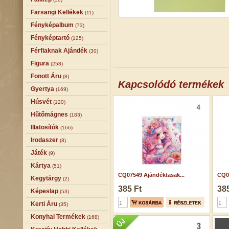
Farsangi Kellékek
(11)
Fényképalbum
(73)
Fényképtartó
(125)
Férfiaknak Ajándék
(30)
Figura
(258)
Fonott Áru
(8)
Kapcsolódó termékek
Gyertya
(169)
Húsvét
(120)
Hűtőmágnes
(183)
Illatosítók
(166)
Irodaszer
(8)
Játék
(9)
Kártya
(51)
CQ07549 Ajándéktasak...
CQ07
Kegytárgy
(2)
385 Ft
385
Képeslap
(53)
Kerti Áru
(35)
Konyhai Termékek
(168)