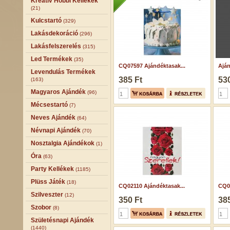
Kreatív Hobbi Kellékek
(21)
Kulcstartó
(329)
Lakásdekoráció
(296)
Lakásfelszerelés
(315)
Led Termékek
(35)
CQ07597 Ajándéktasak...
Aján
Levendulás Termékek
385 Ft
530
(163)
Magyaros Ajándék
(96)
Mécsestartó
(7)
Neves Ajándék
(64)
Névnapi Ajándék
(70)
Nosztalgia Ajándékok
(1)
Óra
(63)
Party Kellékek
(1185)
Plüss Játék
(18)
CQ02110 Ajándéktasak...
CQ07
Szilveszter
(12)
350 Ft
385
Szobor
(8)
Születésnapi Ajándék
(1440)