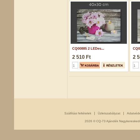
CQ00885 2 LEDes...
CQ00
2 510 Ft
2 5
Szállítási feltételek
Üzletszabályzat
Adatvéd
2026 © CQ-73 Ajándék Nagykereskedés