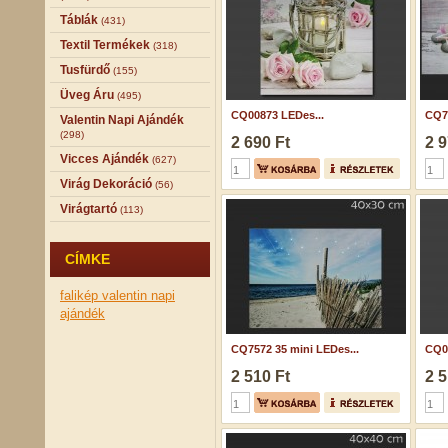
Táblák
(431)
Textil Termékek
(318)
Tusfürdő
(155)
Üveg Áru
(495)
CQ00873 LEDes...
CQ75
Valentin Napi Ajándék
(298)
2 690 Ft
2 9
Vicces Ajándék
(627)
Virág Dekoráció
(56)
Virágtartó
(113)
CÍMKE
falikép
valentin napi
ajándék
CQ7572 35 mini LEDes...
CQ00
2 510 Ft
2 5