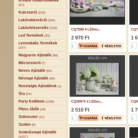
Kreatív Hobbi Kellékek
(21)
Kulcstartó
(329)
Lakásdekoráció
(294)
Lakásfelszerelés
(316)
CQ7588 4 LEDes...
CQ7
Led Termékek
(35)
2 970 Ft
1 6
Levendulás Termékek
(157)
Magyaros Ajándék
(96)
Mécsestartó
(7)
Neves Ajándék
(64)
Névnapi Ajándék
(69)
Nosztalgia Ajándékok
(1)
Óra
(54)
Party Kellékek
CQ00874 2 LEDes...
CQ00
(1188)
Plüss Játék
2 510 Ft
1 7
(18)
Szilveszter
(12)
Szobor
(8)
Születésnapi Ajándék
(1417)