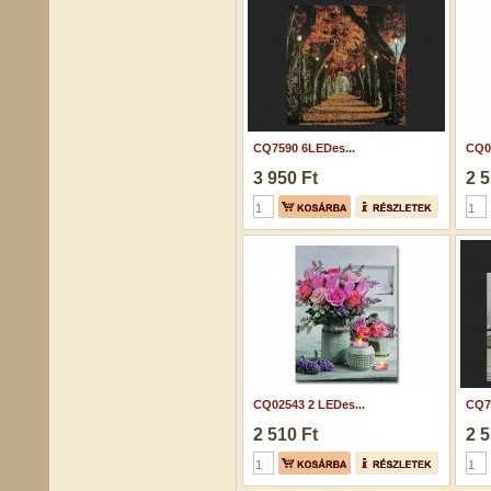
CQ7590 6LEDes...
CQ02
3 950 Ft
2 5
CQ02543 2 LEDes...
CQ75
2 510 Ft
2 5