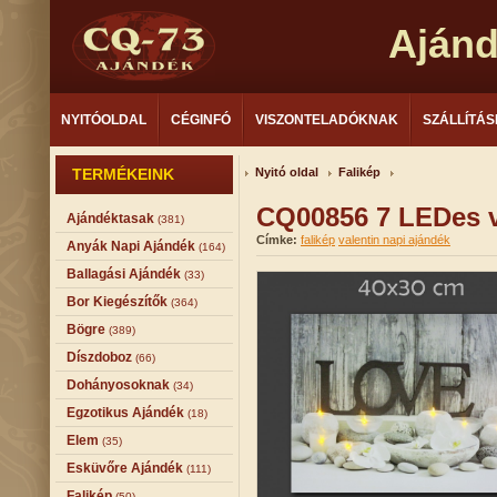
Aján
NYITÓOLDAL
CÉGINFÓ
VISZONTELADÓKNAK
SZÁLLÍTÁS
TERMÉKEINK
Nyitó oldal
Falikép
CQ00856 7 LEDes v
Ajándéktasak
(381)
Címke:
falikép
valentin napi ajándék
Anyák Napi Ajándék
(164)
Ballagási Ajándék
(33)
Bor Kiegészítők
(364)
Bögre
(389)
Díszdoboz
(66)
Dohányosoknak
(34)
Egzotikus Ajándék
(18)
Elem
(35)
Esküvőre Ajándék
(111)
Falikép
(50)