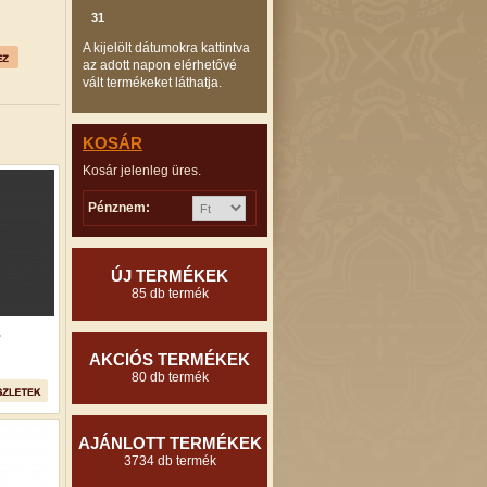
31
A kijelölt dátumokra kattintva
az adott napon elérhetővé
vált termékeket láthatja.
KOSÁR
Kosár jelenleg üres.
Pénznem:
ÚJ TERMÉKEK
85 db termék
.
AKCIÓS TERMÉKEK
80 db termék
AJÁNLOTT TERMÉKEK
3734 db termék