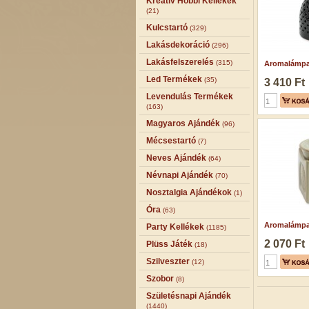
Kreatív Hobbi Kellékek
(21)
Kulcstartó
(329)
Lakásdekoráció
(296)
Lakásfelszerelés
(315)
Aromalámpa 
Led Termékek
(35)
3 410 Ft
Levendulás Termékek
(163)
Magyaros Ajándék
(96)
Mécsestartó
(7)
Neves Ajándék
(64)
Névnapi Ajándék
(70)
Nosztalgia Ajándékok
(1)
Óra
(63)
Aromalámpa 
Party Kellékek
(1185)
2 070 Ft
Plüss Játék
(18)
Szilveszter
(12)
Szobor
(8)
Születésnapi Ajándék
(1440)