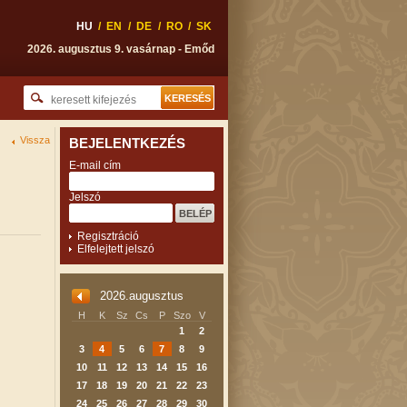
HU
/
EN
/
DE
/
RO
/
SK
2026. augusztus 9. vasárnap - Emőd
Vissza
BEJELENTKEZÉS
E-mail cím
Jelszó
Regisztráció
Elfelejtett jelszó
2026.augusztus
H
K
Sz
Cs
P
Szo
V
1
2
3
4
5
6
7
8
9
10
11
12
13
14
15
16
17
18
19
20
21
22
23
24
25
26
27
28
29
30