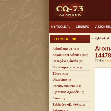
NYITÓOLDAL
CÉGINFÓ
VISZONTE
TERMÉKEINK
Nyitó oldal
Arom
Ajándéktasak
(381)
14478
Anyák Napi Ajándék
(165)
Címke:
illato
Ballagási Ajándék
(33)
Bor Kiegészítők
(363)
Bögre
(418)
Díszdoboz
(65)
Dohányosoknak
(34)
Egzotikus Ajándék
(18)
Elem
(35)
Esküvőre Ajándék
(111)
Falikép
(50)