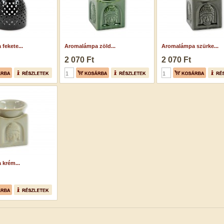
fekete...
Aromalámpa zöld...
Aromalámpa szürke...
2 070 Ft
2 070 Ft
krém...