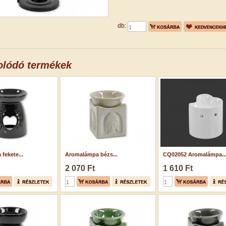
db:
olódó termékek
fekete...
Aromalámpa bézs...
CQ02052 Aromalámpa..
2 070 Ft
1 610 Ft