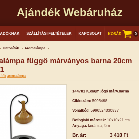
Ajándék Webáruház
LADÓKNAK
SZÁLLÍTÁSI FELTÉTELEK
KAPCSOLAT
KOSÁR
0
Illatosítók
Aromalámpa
alámpa függő márványos barna 20cm
1
sítók
aromalámpa
144781 K.olajm.lógó márv.barna
Cikkszám:
5005498
Vonalkód:
5996524330837
Befoglaló méretek:
10x10x21 cm
Anyaga:
kerámia, fém
Br. ár:
3 410 Ft