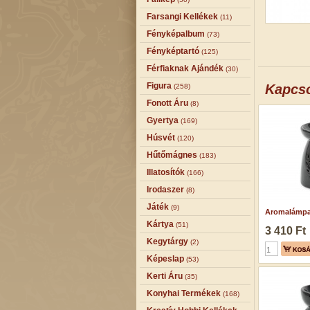
Farsangi Kellékek
(11)
Fényképalbum
(73)
Fényképtartó
(125)
Férfiaknak Ajándék
(30)
Figura
Kapcs
(258)
Fonott Áru
(8)
Gyertya
(169)
Húsvét
(120)
Hűtőmágnes
(183)
Illatosítók
(166)
Irodaszer
(8)
Játék
(9)
Aromalámpa 
Kártya
(51)
3 410 Ft
Kegytárgy
(2)
Képeslap
(53)
Kerti Áru
(35)
Konyhai Termékek
(168)