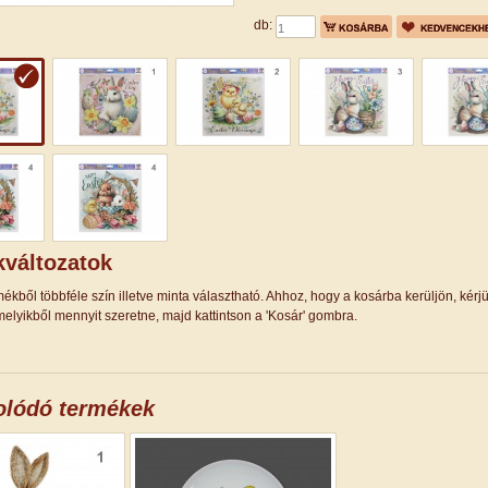
db:
változatok
ékből többféle szín illetve minta választható. Ahhoz, hogy a kosárba kerüljön, kérj
elyikből mennyit szeretne, majd kattintson a 'Kosár' gombra.
olódó termékek