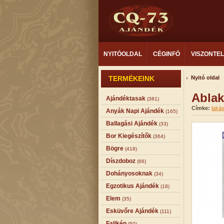
NYITÓOLDAL
CÉGINFÓ
VISZONTE
TERMÉKEINK
Nyitó oldal
Ablak
Ajándéktasak
(381)
Címke:
laká
Anyák Napi Ajándék
(165)
Ballagási Ajándék
(33)
Bor Kiegészítők
(364)
Bögre
(418)
Díszdoboz
(66)
Dohányosoknak
(34)
Egzotikus Ajándék
(18)
Elem
(35)
Esküvőre Ajándék
(111)
Falikép
(50)