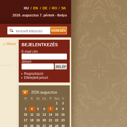
HU
/
EN
/
DE
/
RO
/
SK
2026. augusztus 7. péntek - Ibolya
Vissza
BEJELENTKEZÉS
E-mail cím
Jelszó
Regisztráció
Elfelejtett jelszó
2026.augusztus
H
K
Sz
Cs
P
Szo
V
1
2
3
4
5
6
7
8
9
10
11
12
13
14
15
16
17
18
19
20
21
22
23
24
25
26
27
28
29
30