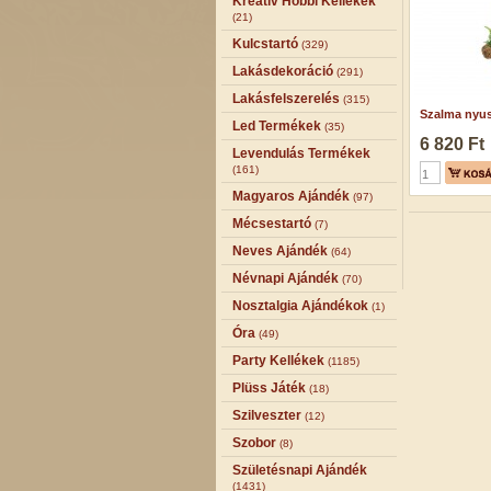
Kreatív Hobbi Kellékek
(21)
Kulcstartó
(329)
Lakásdekoráció
(291)
Lakásfelszerelés
(315)
Szalma nyusz
Led Termékek
(35)
6 820 Ft
Levendulás Termékek
(161)
Magyaros Ajándék
(97)
Mécsestartó
(7)
Neves Ajándék
(64)
Névnapi Ajándék
(70)
Nosztalgia Ajándékok
(1)
Óra
(49)
Party Kellékek
(1185)
Plüss Játék
(18)
Szilveszter
(12)
Szobor
(8)
Születésnapi Ajándék
(1431)