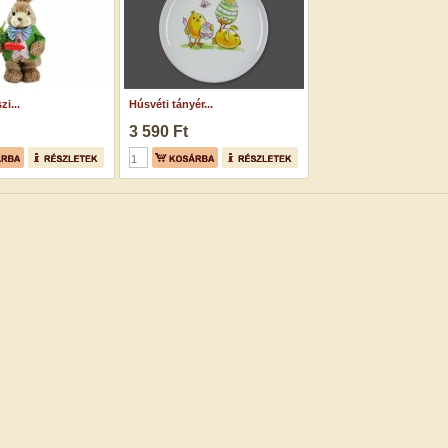
i...
Húsvéti tányér...
3 590 Ft