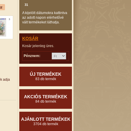
31
A kijelölt dátumokra kattintva
az adott napon elérhetővé
vált termékeket láthatja.
KOSÁR
Kosár jelenleg üres.
Pénznem:
ÚJ TERMÉKEK
83 db termék
ük adja
AKCIÓS TERMÉKEK
84 db termék
AJÁNLOTT TERMÉKEK
3704 db termék