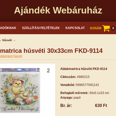
Ajándék Webáruház
LADÓKNAK
SZÁLLÍTÁSI FELTÉTELEK
KAPCSOLAT
KOSÁR
0
Húsvét
matrica húsvéti 30x33cm FKD-9114
sdekoráció
húsvét
Ablakmatrica húsvéti FKD-9114
Cikkszám:
4980215
Vonalkód:
5996577091143
Befoglaló méretek:
30x0.1x33 cm
Anyaga:
papír
Br. ár:
630 Ft