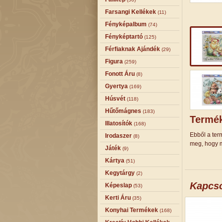
Farsangi Kellékek
(11)
Fényképalbum
(74)
Fényképtartó
(125)
Férfiaknak Ajándék
(29)
Figura
(259)
Fonott Áru
(8)
Gyertya
(169)
Húsvét
(118)
Hűtőmágnes
(183)
Termék
Illatosítók
(168)
Ebből a term
Irodaszer
(8)
meg, hogy m
Játék
(9)
Kártya
(51)
Kegytárgy
(2)
Kapcs
Képeslap
(53)
Kerti Áru
(35)
Konyhai Termékek
(168)