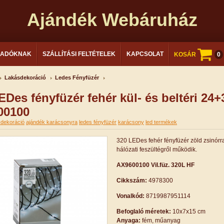
Ajándék Webáruház
LADÓKNAK
SZÁLLÍTÁSI FELTÉTELEK
KAPCSOLAT
KOSÁR
0
Lakásdekoráció
Ledes Fényfüzér
EDes fényfüzér fehér kül- és beltéri 24
00100
sdekoráció
ajándék karácsonyra
ledes fényfüzér
karácsony
led termékek
320 LEDes fehér fényfüzér zöld zsinórra
hálózati feszültégről működik.
AX9600100 Vil.füz. 320L HF
Cikkszám:
4978300
Vonalkód:
8719987951114
Befoglaló méretek:
10x7x15 cm
Anyaga:
fém, műanyag