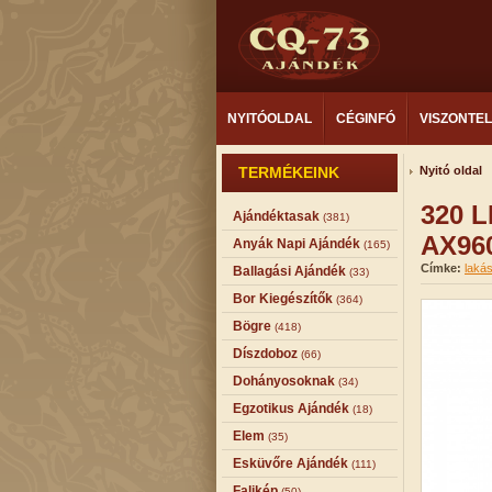
NYITÓOLDAL
CÉGINFÓ
VISZONTE
TERMÉKEINK
Nyitó oldal
320 L
Ajándéktasak
(381)
AX96
Anyák Napi Ajándék
(165)
Címke:
laká
Ballagási Ajándék
(33)
Bor Kiegészítők
(364)
Bögre
(418)
Díszdoboz
(66)
Dohányosoknak
(34)
Egzotikus Ajándék
(18)
Elem
(35)
Esküvőre Ajándék
(111)
Falikép
(50)