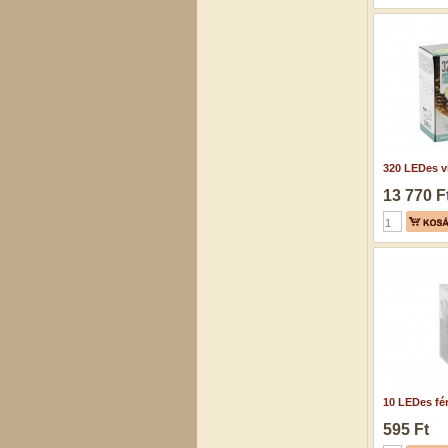
320 LEDes vi
13 770 F
10 LEDes fén
595 Ft