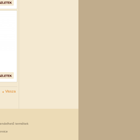
Vissza
rendelhető termékek
rvice