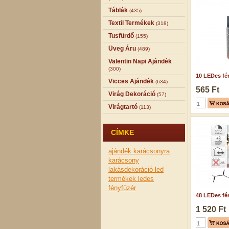
Táblák
(435)
Textil Termékek
(318)
Tusfürdő
(155)
Üveg Áru
(489)
Valentin Napi Ajándék
(300)
10 LEDes fén
Vicces Ajándék
(634)
565 Ft
Virág Dekoráció
(57)
Virágtartó
(113)
CÍMKE
ajándék karácsonyra
karácsony
lakásdekoráció
led
termékek
ledes
fényfüzér
48 LEDes fén
1 520 Ft