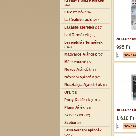
Kreatív Hobbi Kellékek
(21)
Kulcstartó
(329)
Lakásdekoráció
(296)
Lakásfelszerelés
(315)
Led Termékek
(35)
20 LEDes üv
Levendulás Termékek
995 Ft
(163)
Magyaros Ajándék
(96)
Mécsestartó
(7)
Neves Ajándék
(64)
Névnapi Ajándék
(70)
Nosztalgia Ajándékok
(1)
Óra
(63)
Party Kellékek
(1185)
Plüss Játék
(18)
40 LEDes fén
Szilveszter
(12)
1 610 Ft
Szobor
(8)
Születésnapi Ajándék
(1440)