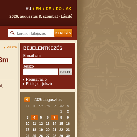
HU
/
EN
/
DE
/
RO
/
SK
2026. augusztus 8. szombat - László
Vissza
BEJELENTKEZÉS
E-mail cím
+3m
Jelszó
Regisztráció
Elfelejtett jelszó
l,
2026.augusztus
H
K
Sz
Cs
P
Szo
V
1
2
3
4
5
6
7
8
9
10
11
12
13
14
15
16
17
18
19
20
21
22
23
24
25
26
27
28
29
30