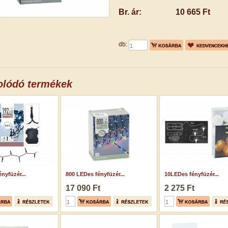
Br. ár:
10 665 Ft
db:
olódó termékek
nyfüzér...
800 LEDes fényfüzér...
10LEDes fényfüzér...
17 090 Ft
2 275 Ft