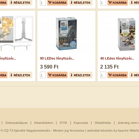
nyfüzér...
90 LEDes fényfüzér...
40 LEdes fényfüzér...
3 590 Ft
2 135 Ft
Üzletszabályzat
Adatvédelem
GYIK
Kapcsolat
Oldaltérkép
Jelenleg nem 
 © CQ-73 Ajándék Nagykereskedés - Minden jog fenntartva |
weboldal készítés
by Apache WebSe