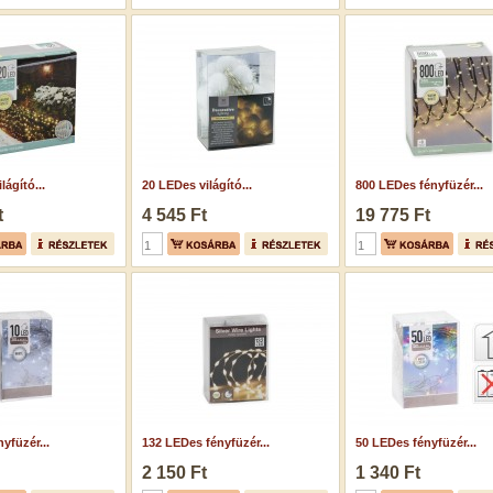
lágító...
20 LEDes világító...
800 LEDes fényfüzér...
t
4 545 Ft
19 775 Ft
yfüzér...
132 LEDes fényfüzér...
50 LEDes fényfüzér...
2 150 Ft
1 340 Ft