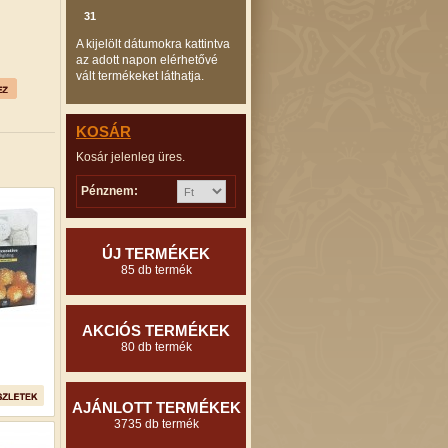
31
A kijelölt dátumokra kattintva
az adott napon elérhetővé
vált termékeket láthatja.
KOSÁR
Kosár jelenleg üres.
Pénznem:
ÚJ TERMÉKEK
85 db termék
AKCIÓS TERMÉKEK
80 db termék
AJÁNLOTT TERMÉKEK
3735 db termék