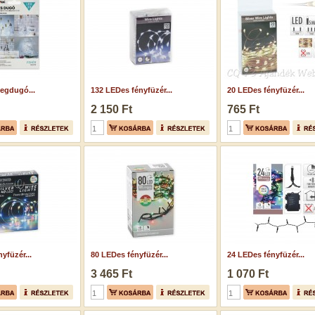
egdugó...
132 LEDes fényfüzér...
20 LEDes fényfüzér...
2 150 Ft
765 Ft
yfüzér...
80 LEDes fényfüzér...
24 LEDes fényfüzér...
3 465 Ft
1 070 Ft