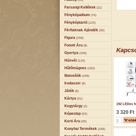
Farsangi Kellékek
(11)
Fényképalbum
(74)
Fényképtartó
(125)
Férfiaknak Ajándék
(30)
Figura
(258)
Fonott Áru
(8)
Kapcs
Gyertya
(169)
Húsvét
(120)
Hűtőmágnes
(183)
Illatosítók
(166)
Irodaszer
(8)
Játék
(9)
Kártya
(51)
192 LEDes fé
Kegytárgy
(2)
3 320 Ft
Képeslap
(53)
Kerti Áru
(35)
Konyhai Termékek
(168)