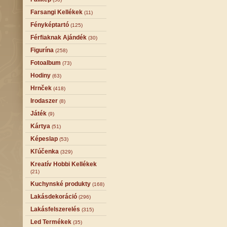
Farsangi Kellékek
(11)
Fényképtartó
(125)
Férfiaknak Ajándék
(30)
Figurína
(258)
Fotoalbum
(73)
Hodiny
(63)
Hrnček
(418)
Irodaszer
(8)
Játék
(9)
Kártya
(51)
Képeslap
(53)
Kľúčenka
(329)
Kreatív Hobbi Kellékek
(21)
Kuchynské produkty
(168)
Lakásdekoráció
(296)
Lakásfelszerelés
(315)
Led Termékek
(35)