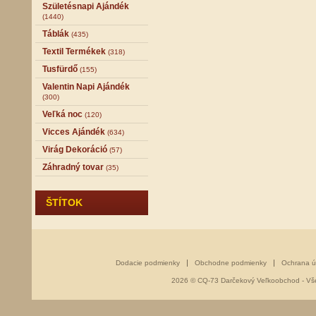
Születésnapi Ajándék
(1440)
Táblák
(435)
Textil Termékek
(318)
Tusfürdő
(155)
Valentin Napi Ajándék
(300)
Veľká noc
(120)
Vicces Ajándék
(634)
Virág Dekoráció
(57)
Záhradný tovar
(35)
ŠTÍTOK
Dodacie podmienky
Obchodne podmienky
Ochrana ú
2026 © CQ-73 Darčekový Veľkoobchod - Vše