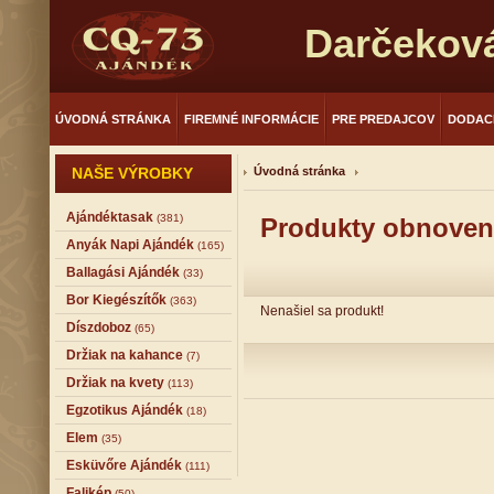
Darčekov
ÚVODNÁ STRÁNKA
FIREMNÉ INFORMÁCIE
PRE PREDAJCOV
DODAC
NAŠE VÝROBKY
Úvodná stránka
Ajándéktasak
(381)
Produkty obnoven
Anyák Napi Ajándék
(165)
Ballagási Ajándék
(33)
Bor Kiegészítők
(363)
Nenašiel sa produkt!
Díszdoboz
(65)
Držiak na kahance
(7)
Držiak na kvety
(113)
Egzotikus Ajándék
(18)
Elem
(35)
Esküvőre Ajándék
(111)
Falikép
(50)