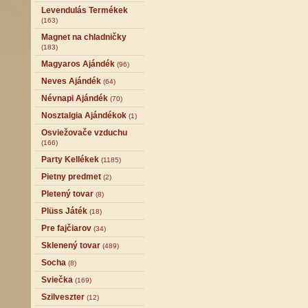
Levendulás Termékek
(163)
Magnet na chladničky
(183)
Magyaros Ajándék
(96)
Neves Ajándék
(64)
Névnapi Ajándék
(70)
Nosztalgia Ajándékok
(1)
Osviežovače vzduchu
(166)
Party Kellékek
(1185)
Pietny predmet
(2)
Pletený tovar
(8)
Plüss Játék
(18)
Pre fajčiarov
(34)
Sklenený tovar
(489)
Socha
(8)
Sviečka
(169)
Szilveszter
(12)