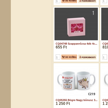
CQ04748 Szappanrózsa 4db 4c...
CQ04
655 Ft
810
CQ05355 Bögre Nagy bónusz 3...
CQ05
1 250 Ft
1 2