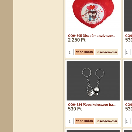
CQ04605 Díszpárna szív szer...
CQ04
2 250 Ft
530
CQ04634 Páros kulcstartó ba...
CQ04
530 Ft
530