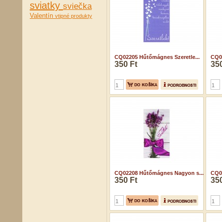
sviatky
sviečka
Valentín
vtipné produkty
CQ02205 Hűtőmágnes Szeretle...
CQ02
350 Ft
350
CQ02208 Hűtőmágnes Nagyon s...
CQ02
350 Ft
350