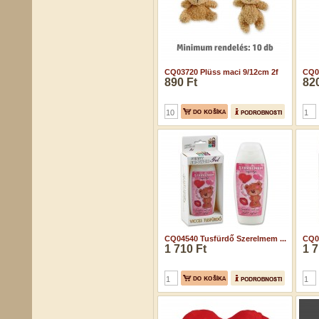
CQ03720 Plüss maci 9/12cm 2f
CQ03
890 Ft
820
CQ04540 Tusfürdő Szerelmem ...
CQ04
1 710 Ft
1 7