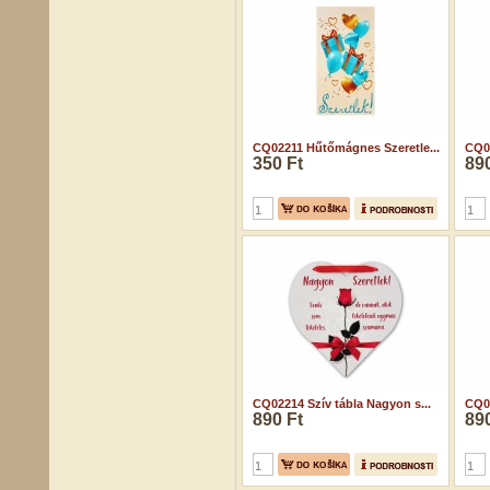
CQ02211 Hűtőmágnes Szeretle...
CQ02
350 Ft
890
CQ02214 Szív tábla Nagyon s...
CQ02
890 Ft
890