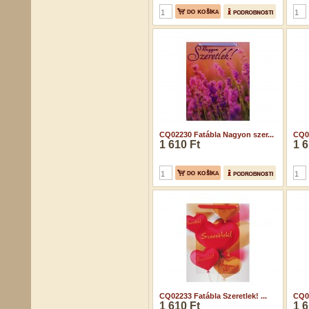
CQ02230 Fatábla Nagyon szer...
CQ02
1 610 Ft
1 6
CQ02233 Fatábla Szeretlek! ...
CQ02
1 610 Ft
1 6