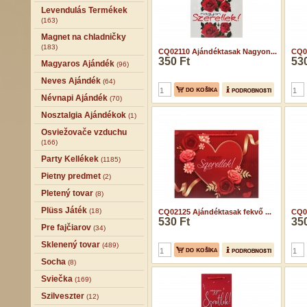
Levendulás Termékek
(163)
Magnet na chladničky
(183)
CQ02110 Ajándéktasak Nagyon...
CQ02
350 Ft
530
Magyaros Ajándék
(96)
Neves Ajándék
(64)
Névnapi Ajándék
(70)
Nosztalgia Ajándékok
(1)
Osviežovače vzduchu
(166)
Party Kellékek
(1185)
Pietny predmet
(2)
Pletený tovar
(8)
Plüss Játék
(18)
CQ02125 Ajándéktasak fekvő ...
CQ02
530 Ft
350
Pre fajčiarov
(34)
Sklenený tovar
(489)
Socha
(8)
Sviečka
(169)
Szilveszter
(12)