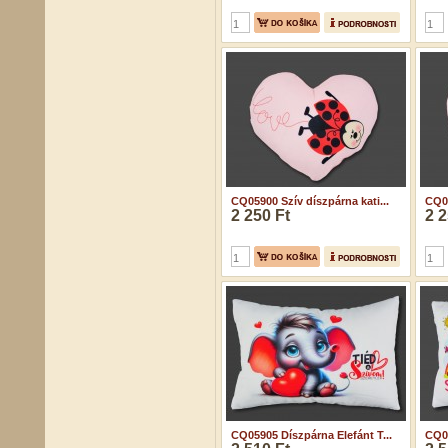
CQ05900 Szív díszpárna kati...
CQ05
2 250 Ft
2 2
CQ05905 Díszpárna Elefánt T...
CQ05