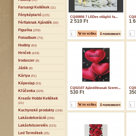
Farsangi Kellékek
(11)
Fényképtartó
(125)
CQ00856 7 LEDes világító fa...
CQ01
2 510 Ft
1 6
Férfiaknak Ajándék
(30)
Figurína
(258)
Fotoalbum
(73)
Hodiny
(63)
Hrnček
(418)
Irodaszer
(8)
Játék
(9)
Kártya
(51)
Képeslap
(53)
CQ02107 Ajándéktasak Szeret...
CQ0
Kľúčenka
(329)
530 Ft
350
Kreatív Hobbi Kellékek
(21)
Kuchynské produkty
(168)
Lakásdekoráció
(296)
Lakásfelszerelés
(315)
Led Termékek
(35)