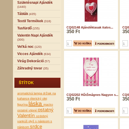
Születésnapi Ajándék
(1440)
Táblák
(435)
Textil Termékek
(318)
CQ02148 Ajándéktasak italos...
CQ0
Tusfürdő
(155)
350 Ft
350
Valentin Napi Ajándék
(300)
Veľká noc
(120)
Vicces Ajándék
(634)
Virág Dekoráció
(57)
Záhradný tovar
(35)
ŠTÍTOK
aromatická lampa
držiak na
CQ02202 Hűtőmágnes Nagyon s...
CQ02
350 Ft
350
kahance
éterický olej
láska
figurína
macko
ostatný
ostatné vtipné
Valentín
ozdobný
vankúš
plyš
s nápisom
s
srdce
nápisom