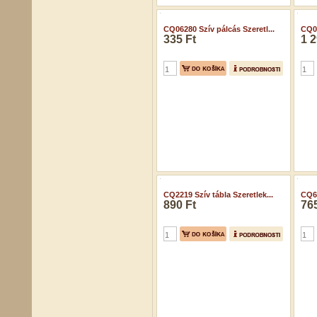
CQ06280 Szív pálcás Szeretl...
CQ06
335 Ft
1 2
CQ2219 Szív tábla Szeretlek...
CQ61
890 Ft
765