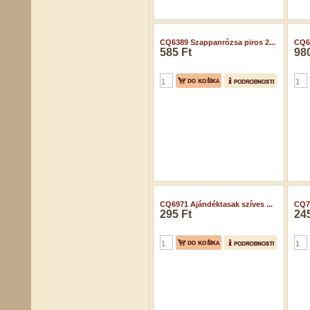
CQ6389 Szappanrózsa piros 2...
CQ63
585 Ft
980
CQ6971 Ajándéktasak szíves ...
CQ72
295 Ft
245