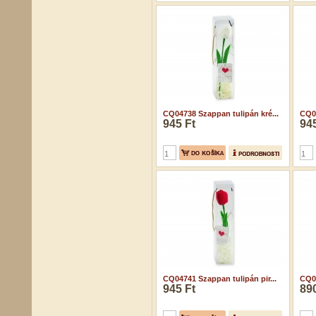
CQ04738 Szappan tulipán kré...
CQ04
945 Ft
945
CQ04741 Szappan tulipán pir...
CQ04
945 Ft
890