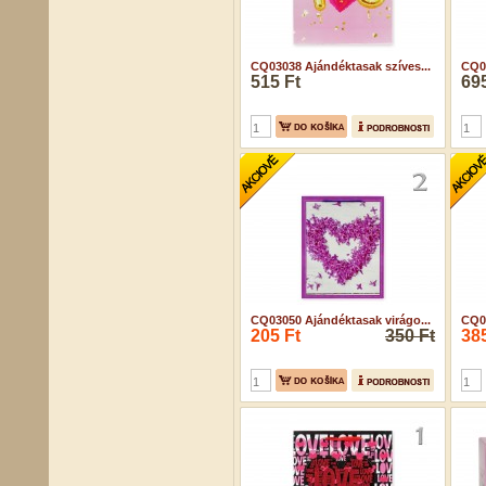
CQ03038 Ajándéktasak szíves...
CQ03
515 Ft
695
CQ03050 Ajándéktasak virágo...
CQ03
205 Ft
350 Ft
385