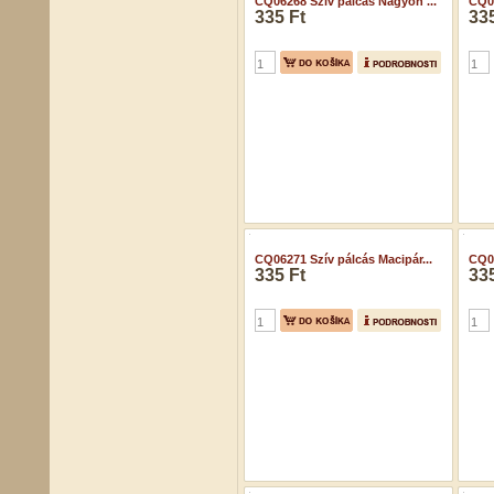
CQ06268 Szív pálcás Nagyon ...
CQ06
335 Ft
335
CQ06271 Szív pálcás Macipár...
CQ06
335 Ft
335