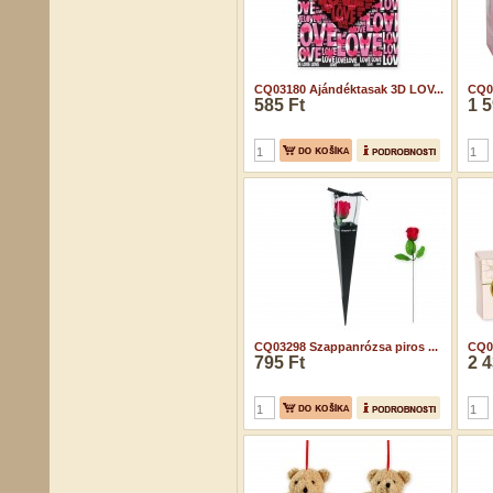
CQ03180 Ajándéktasak 3D LOV...
CQ03
585 Ft
1 5
CQ03298 Szappanrózsa piros ...
CQ0
795 Ft
2 4