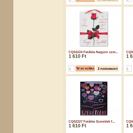
CQ02224 Fatábla Nagyon szer...
CQ02
1 610 Ft
1 6
CQ02227 Fatábla Szeretlek f...
CQ02
1 610 Ft
1 6