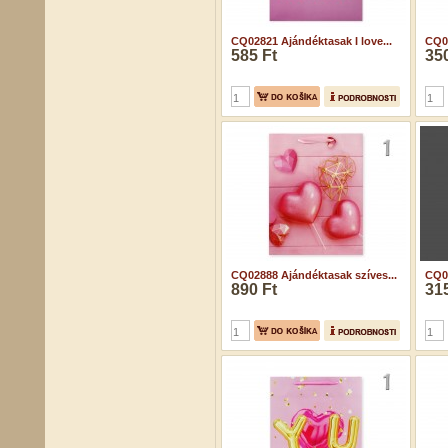
CQ02821 Ajándéktasak I love...
CQ02
585 Ft
350
CQ02888 Ajándéktasak szíves...
CQ02
890 Ft
315