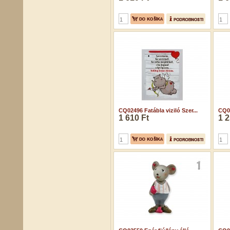
CQ02496 Fatábla viziló Szer...
CQ02
1 610 Ft
1 2