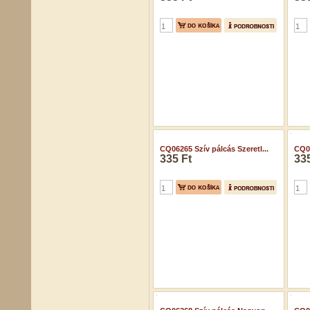
CQ06265 Szív pálcás Szeretl...
CQ06
335 Ft
335