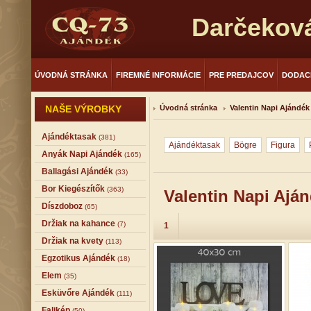
Darčekov
ÚVODNÁ STRÁNKA
FIREMNÉ INFORMÁCIE
PRE PREDAJCOV
DODAC
NAŠE VÝROBKY
Úvodná stránka
Valentin Napi Ajándék
Ajándéktasak
(381)
Ajándéktasak
Bögre
Figura
Anyák Napi Ajándék
(165)
Ballagási Ajándék
(33)
Bor Kiegészítők
(363)
Valentin Napi Ajá
Díszdoboz
(65)
Držiak na kahance
(7)
1
Držiak na kvety
(113)
Egzotikus Ajándék
(18)
Elem
(35)
Esküvőre Ajándék
(111)
Falikép
(50)