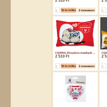
2 510 Ft
2 5
CQ05911 Díszpárna madárpár ...
CQ05
2 510 Ft
2 5