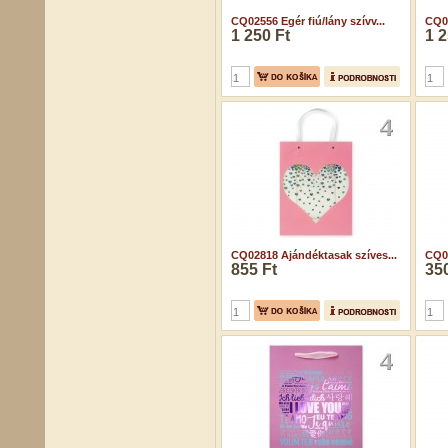
CQ02556 Egér fiú/lány szívv...
CQ02
1 250 Ft
1 2
CQ02818 Ajándéktasak szíves...
CQ02
855 Ft
350