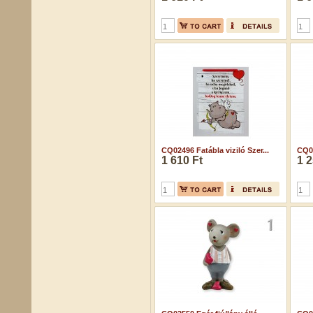
CQ02496 Fatábla viziló Szer...
CQ02
1 610 Ft
1 2