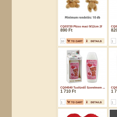
CQ03720 Plüss maci 9/12cm 2f
CQ03
890 Ft
820
CQ04540 Tusfürdő Szerelmem ...
CQ04
1 710 Ft
1 7