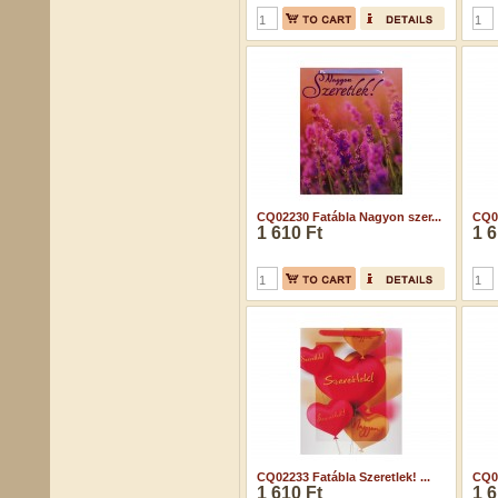
CQ02230 Fatábla Nagyon szer...
CQ02
1 610 Ft
1 6
CQ02233 Fatábla Szeretlek! ...
CQ02
1 610 Ft
1 6