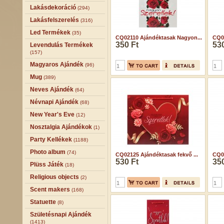
Lakásdekoráció
(294)
Lakásfelszerelés
(316)
Led Termékek
(35)
CQ02110 Ajándéktasak Nagyon...
CQ02
350 Ft
530
Levendulás Termékek
(157)
Magyaros Ajándék
(96)
Mug
(389)
Neves Ajándék
(64)
Névnapi Ajándék
(68)
New Year's Eve
(12)
Nosztalgia Ajándékok
(1)
Party Kellékek
(1188)
Photo album
(74)
CQ02125 Ajándéktasak fekvő ...
CQ02
530 Ft
350
Plüss Játék
(18)
Religious objects
(2)
Scent makers
(168)
Statuette
(8)
Születésnapi Ajándék
(1413)