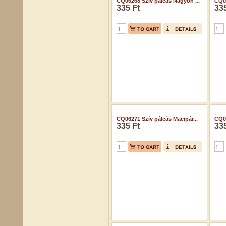
CQ06268 Szív pálcás Nagyon ...
CQ06
335 Ft
335
CQ06271 Szív pálcás Macipár...
CQ06
335 Ft
335