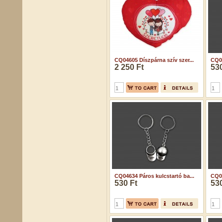
CQ04605 Díszpárna szív szer...
CQ04
2 250 Ft
530
CQ04634 Páros kulcstartó ba...
CQ04
530 Ft
530