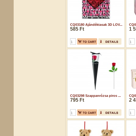
CQ03180 Ajándéktasak 3D LOV...
CQ03
585 Ft
1 5
CQ03298 Szappanrózsa piros ...
CQ0
795 Ft
2 4