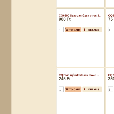
CQ6390 Szappanrózsa piros 3...
CQ6
980 Ft
75 
CQ7240 Ajándéktasak I love ...
CQ75
245 Ft
350