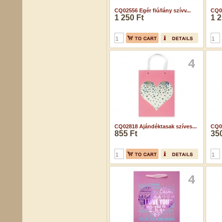
CQ02556 Egér fiú/lány szívv...
CQ02
1 250 Ft
1 2
CQ02818 Ajándéktasak szíves...
CQ02
855 Ft
350