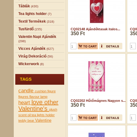
Táblák
(430)
Tea lights holder
(7)
Textil Termékek
(318)
Tusfürdő
CQ02148 Ajándéktasak italos...
CQ0
(155)
350 Ft
350
Valentin Napi Ajándék
(298)
Vicces Ajándék
(627)
Virág Dekoráció
(56)
Wickerwork
(8)
TAGS
candle
cushion
figure
figures
flavour lamp
love
other
CQ02202 Hűtőmágnes Nagyon s...
CQ02
heart
350 Ft
350
Valentine's
plush
scent oil
tea lights holder
Valentine
teddy bear