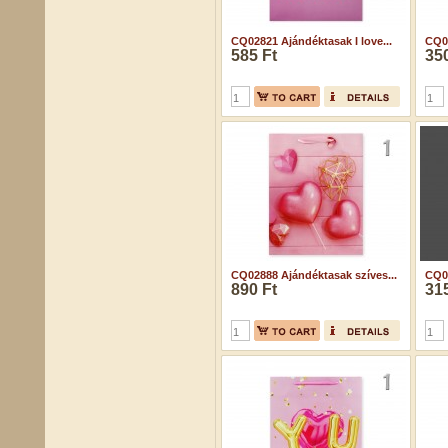
CQ02821 Ajándéktasak I love...
CQ02
585 Ft
350
CQ02888 Ajándéktasak szíves...
CQ02
890 Ft
315