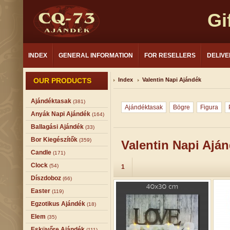
Gi
INDEX
GENERAL INFORMATION
FOR RESELLERS
DELIVE
OUR PRODUCTS
Index
Valentin Napi Ajándék
Ajándéktasak
(381)
Ajándéktasak
Bögre
Figura
Anyák Napi Ajándék
(164)
Ballagási Ajándék
(33)
Bor Kiegészítők
(359)
Valentin Napi Ajá
Candle
(171)
Clock
(54)
1
Díszdoboz
(66)
Easter
(119)
Egzotikus Ajándék
(18)
Elem
(35)
Esküvőre Ajándék
(111)