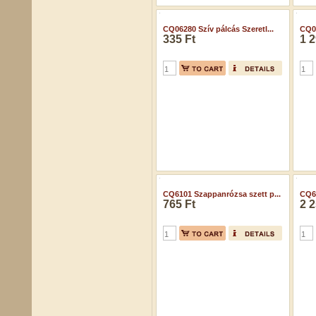
CQ06280 Szív pálcás Szeretl...
CQ06
335 Ft
1 2
CQ6101 Szappanrózsa szett p...
CQ61
765 Ft
2 2