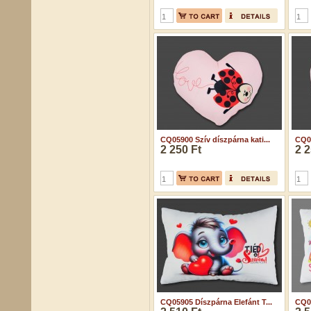
CQ05900 Szív díszpárna kati...
CQ05
2 250 Ft
2 2
CQ05905 Díszpárna Elefánt T...
CQ05