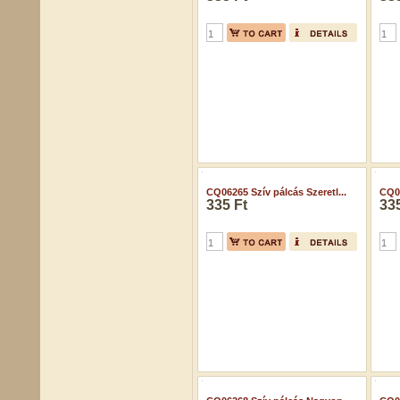
CQ06265 Szív pálcás Szeretl...
CQ06
335 Ft
335