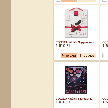
CQ02224 Fatábla Nagyon szer...
CQ02
1 610 Ft
1 6
CQ02227 Fatábla Szeretlek f...
CQ02
1 610 Ft
1 6