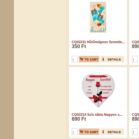
CQ02211 Hűtőmágnes Szeretle...
CQ02
350 Ft
890
CQ02214 Szív tábla Nagyon s...
CQ02
890 Ft
890