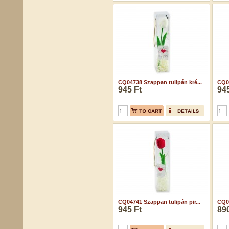
CQ04738 Szappan tulipán kré...
CQ04
945 Ft
945
CQ04741 Szappan tulipán pir...
CQ04
945 Ft
890