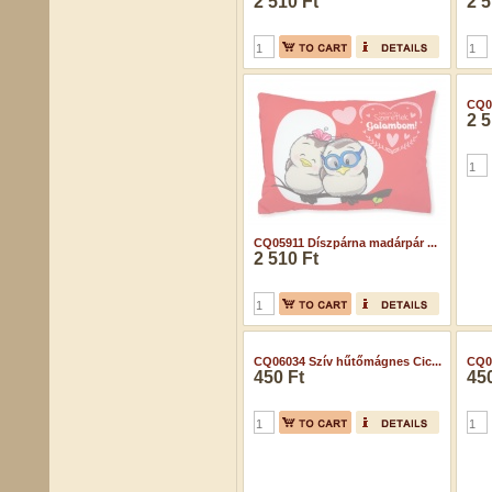
2 510 Ft
2 5
CQ05911 Díszpárna madárpár ...
CQ05
2 510 Ft
2 5