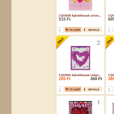
CQ03038 Ajándéktasak szíves...
CQ03
515 Ft
695
CQ03050 Ajándéktasak virágo...
CQ03
205 Ft
350 Ft
385