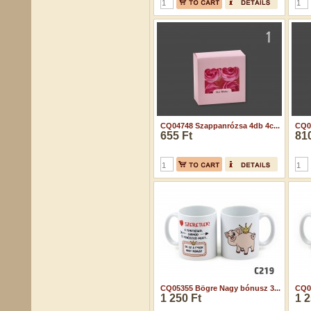
CQ04748 Szappanrózsa 4db 4c...
CQ04
655 Ft
810
CQ05355 Bögre Nagy bónusz 3...
CQ05
1 250 Ft
1 2