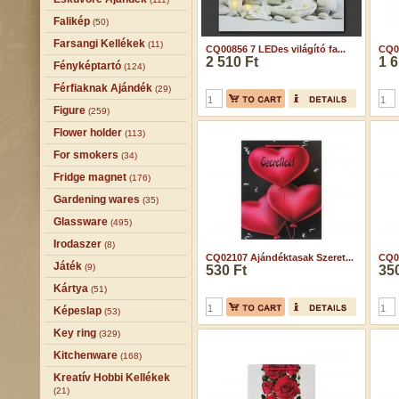
Falikép
(50)
Farsangi Kellékek
(11)
CQ00856 7 LEDes világító fa...
CQ01
2 510 Ft
1 6
Fényképtartó
(124)
Férfiaknak Ajándék
(29)
Figure
(259)
Flower holder
(113)
For smokers
(34)
Fridge magnet
(176)
Gardening wares
(35)
Glassware
(495)
Irodaszer
(8)
CQ02107 Ajándéktasak Szeret...
CQ0
Játék
(9)
530 Ft
350
Kártya
(51)
Képeslap
(53)
Key ring
(329)
Kitchenware
(168)
Kreatív Hobbi Kellékek
(21)