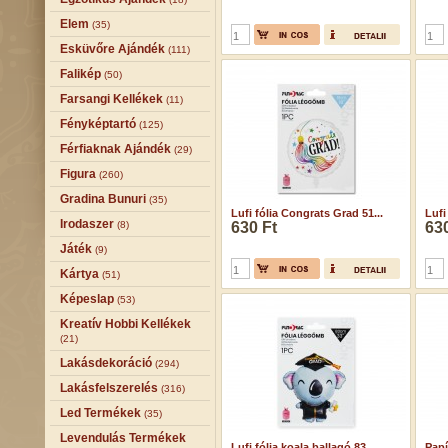
Elem
(35)
Esküvőre Ajándék
(111)
Falikép
(50)
Farsangi Kellékek
(11)
Fényképtartó
(125)
Férfiaknak Ajándék
(29)
Figura
(260)
Gradina Bunuri
(35)
Lufi fólia Congrats Grad 51...
Lufi
Irodaszer
(8)
630 Ft
630
Játék
(9)
Kártya
(51)
Képeslap
(53)
Kreatív Hobbi Kellékek
(21)
Lakásdekoráció
(294)
Lakásfelszerelés
(316)
Led Termékek
(35)
Levendulás Termékek
Lufi fólia koala ballagó 83...
Papí