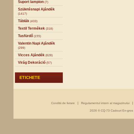
Suport lampion
(7)
Születésnapi Ajándék
(1417)
Táblák
(433)
Textil Termékek
(318)
Tusfürdő
(155)
Valentin Napi Ajándék
(299)
Vicces Ajándék
(628)
Virág Dekoráció
(57)
ETICHETE
Conditii de livrare
Regulamentul intern al magazinului
2026 © CQ-73 Cadouri En-gros - 