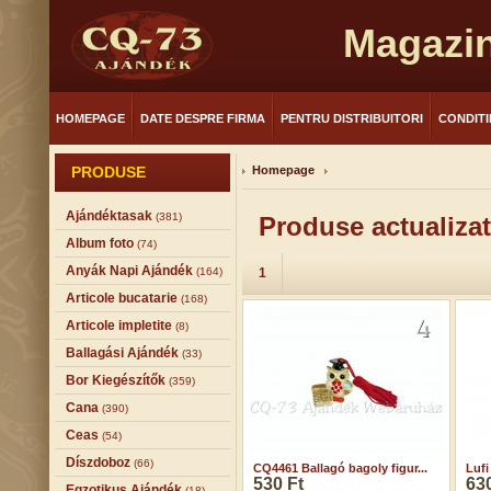
Magazin
HOMEPAGE
DATE DESPRE FIRMA
PENTRU DISTRIBUITORI
CONDITI
PRODUSE
Homepage
Ajándéktasak
(381)
Produse actualizat
Album foto
(74)
Anyák Napi Ajándék
(164)
1
Articole bucatarie
(168)
Articole impletite
(8)
Ballagási Ajándék
(33)
Bor Kiegészítők
(359)
Cana
(390)
Ceas
(54)
Díszdoboz
(66)
CQ4461 Ballagó bagoly figur...
Lufi
530 Ft
630
Egzotikus Ajándék
(18)