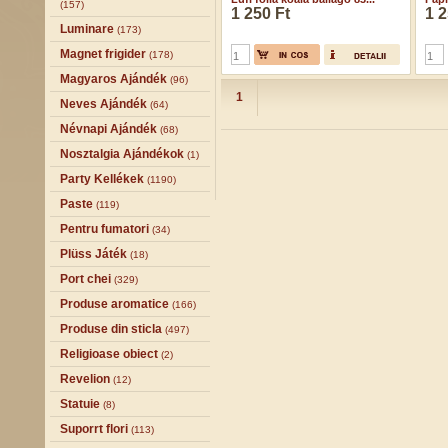
(157)
1 250 Ft
1 2
Luminare
(173)
Magnet frigider
(178)
Magyaros Ajándék
(96)
1
Neves Ajándék
(64)
Névnapi Ajándék
(68)
Nosztalgia Ajándékok
(1)
Party Kellékek
(1190)
Paste
(119)
Pentru fumatori
(34)
Plüss Játék
(18)
Port chei
(329)
Produse aromatice
(166)
Produse din sticla
(497)
Religioase obiect
(2)
Revelion
(12)
Statuie
(8)
Suporrt flori
(113)