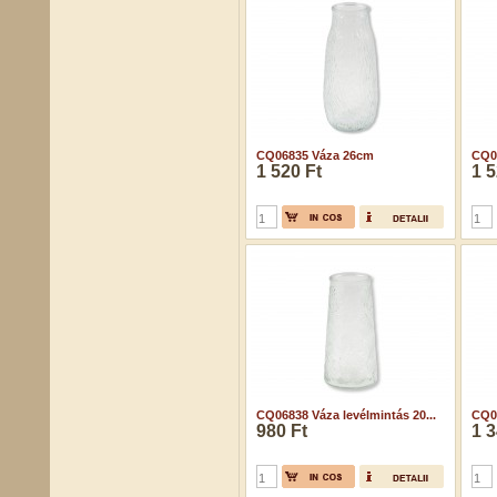
CQ06835 Váza 26cm
CQ0
1 520 Ft
1 5
CQ06838 Váza levélmintás 20...
CQ0
980 Ft
1 3