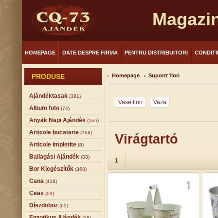
Magazin
HOMEPAGE
DATE DESPRE FIRMA
PENTRU DISTRIBUITORI
CONDITI
PRODUSE
Homepage
Suporrt flori
Ajándéktasak
(381)
Vase flori
Vaza
Album foto
(74)
Anyák Napi Ajándék
(165)
Articole bucatarie
(168)
Virágtartó
Articole impletite
(8)
Ballagási Ajándék
(33)
1
Bor Kiegészítők
(363)
Cana
(418)
Ceas
(63)
Díszdoboz
(65)
Egzotikus Ajándék
(18)