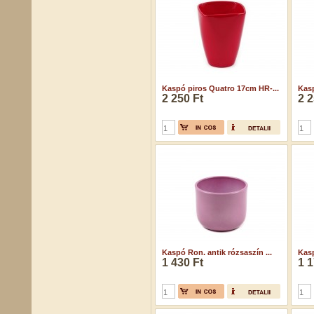
Kaspó piros Quatro 17cm HR-...
Kasp
2 250 Ft
2 2
Kaspó Ron. antik rózsaszín ...
Kasp
1 430 Ft
1 1