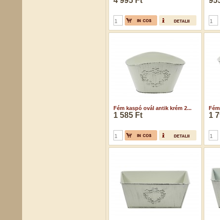
4 995 Ft
955
Fém kaspó ovál antik krém 2...
Fém 
1 585 Ft
1 7