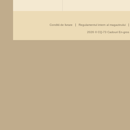
Conditii de livrare
Regulamentul intern al magazinului
2026 © CQ-73 Cadouri En-gros - 