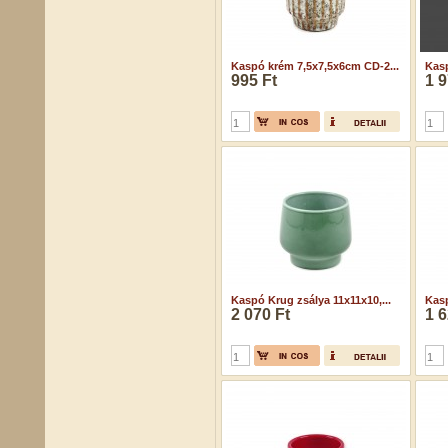
Kaspó krém 7,5x7,5x6cm CD-2...
Kasp
995 Ft
1 9
Kaspó Krug zsálya 11x11x10,...
Kasp
2 070 Ft
1 6