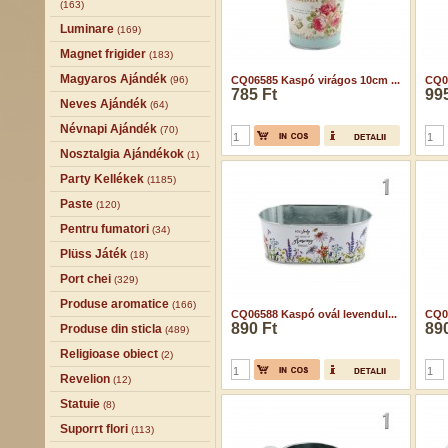
(163)
Luminare
(169)
Magnet frigider
(183)
Magyaros Ajándék
(96)
CQ06585 Kaspó virágos 10cm ...
CQ06
785 Ft
995
Neves Ajándék
(64)
Névnapi Ajándék
(70)
Nosztalgia Ajándékok
(1)
Party Kellékek
(1185)
Paste
(120)
Pentru fumatori
(34)
Plüss Játék
(18)
Port chei
(329)
Produse aromatice
(166)
CQ06588 Kaspó ovál levendul...
CQ06
890 Ft
890
Produse din sticla
(489)
Religioase obiect
(2)
Revelion
(12)
Statuie
(8)
Suporrt flori
(113)