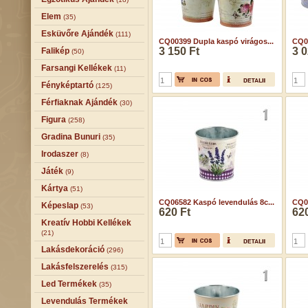
Elem
(35)
Esküvőre Ajándék
(111)
CQ00399 Dupla kaspó virágos...
CQ00
3 150 Ft
3 0
Falikép
(50)
Farsangi Kellékek
(11)
Fényképtartó
(125)
Férfiaknak Ajándék
(30)
Figura
(258)
Gradina Bunuri
(35)
Irodaszer
(8)
Játék
(9)
Kártya
(51)
CQ06582 Kaspó levendulás 8c...
CQ0
Képeslap
(53)
620 Ft
620
Kreatív Hobbi Kellékek
(21)
Lakásdekoráció
(296)
Lakásfelszerelés
(315)
Led Termékek
(35)
Levendulás Termékek