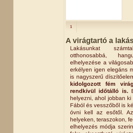
1 970 Ft
1
A virágtartó a laká
Lakásunkat számta
otthonosabbá, hang
elhelyezése a világosa
erkélyen igen elegáns 
is nagyszerű díszítőelem
kidolgozott fém vir
rendkívül időtálló is.
E
helyezni, ahol jobban k
Fából és vesszőből is k
óvni kell az esőtől. A
helyeken, teraszokon, f
elhelyezés módja szerin