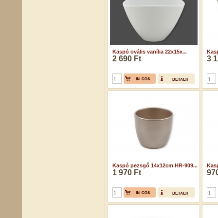
Kaspó ovális vanília 22x15x...
Kas
2 690 Ft
3 1
Kaspó pezsgő 14x12cm HR-909...
Kas
1 970 Ft
970