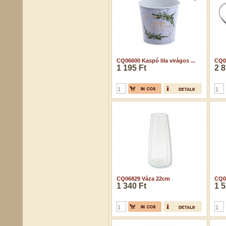
CQ06600 Kaspó lila virágos ...
CQ06
1 195 Ft
2 8
CQ06829 Váza 22cm
CQ0
1 340 Ft
1 5