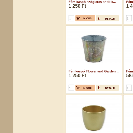
Fém kaspó szögletes antik k...
Fém 
1 250 Ft
1 4
Fémkaspó Flower and Garden ...
Fémv
1 250 Ft
585