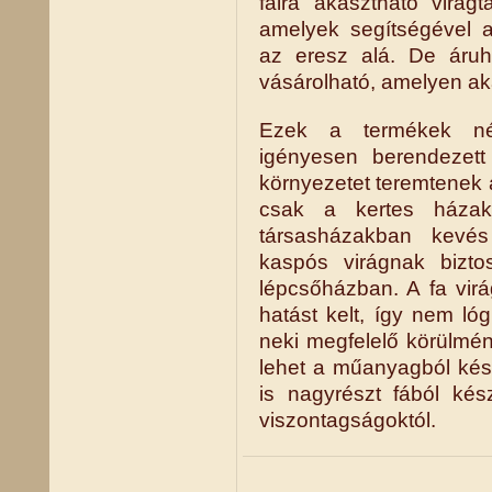
falra akasztható virágt
amelyek segítségével a
az eresz alá. De áruhá
vásárolható, amelyen aká
Ezek a termékek nél
igényesen berendezett
környezetet teremtenek 
csak a kertes házak
társasházakban kevés
kaspós virágnak bizt
lépcsőházban. A fa vir
hatást kelt, így nem l
neki megfelelő körülmén
lehet a műanyagból kész
is nagyrészt fából kész
viszontagságoktól.