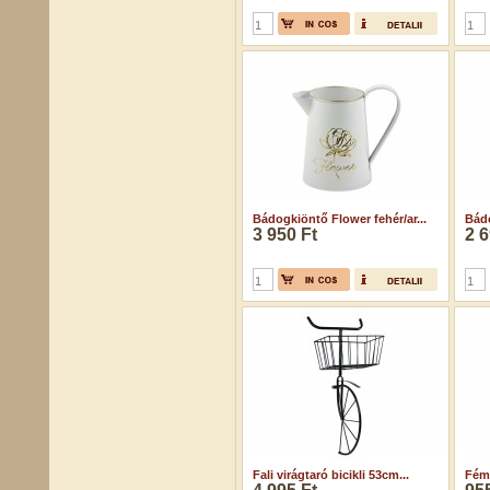
Bádogkiöntő Flower fehér/ar...
Bádo
3 950 Ft
2 6
Fali virágtaró bicikli 53cm...
Fém 