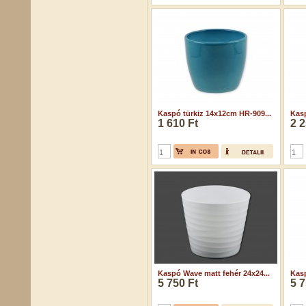
Kaspó türkiz 14x12cm HR-909...
Kasp
1 610 Ft
2 2
Kaspó Wave matt fehér 24x24...
Kasp
5 750 Ft
5 7