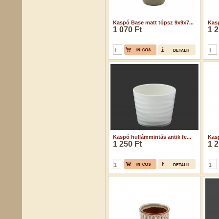
Kaspó Base matt tópsz 9x9x7...
Kasp
1 070 Ft
1 2
Kaspó hullámmintás antik fe...
Kasp
1 250 Ft
1 2