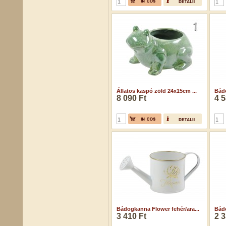
Állatos kaspó zöld 24x15cm ...
Bádo
8 090 Ft
4 5
Bádogkanna Flower fehér/ara...
Bádo
3 410 Ft
2 3