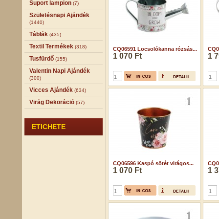
Suport lampion
(7)
Születésnapi Ajándék
(1440)
Táblák
(435)
Textil Termékek
(318)
CQ06591 Locsolókanna rózsás...
CQ06
1 070 Ft
1 7
Tusfürdő
(155)
Valentin Napi Ajándék
(300)
Vicces Ajándék
(634)
Virág Dekoráció
(57)
ETICHETE
CQ06596 Kaspó sötét virágos...
CQ06
1 070 Ft
1 3