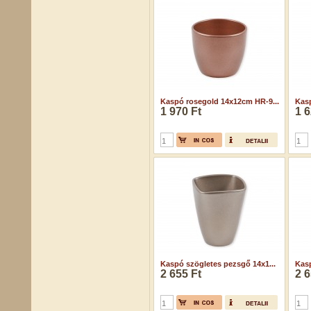
Kaspó rosegold 14x12cm HR-9...
Kasp
1 970 Ft
1 6
Kaspó szögletes pezsgő 14x1...
Kasp
2 655 Ft
2 6