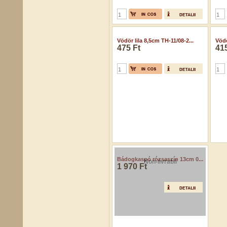
Vödör lila 8,5cm TH-11/08-2...
Vödö
475 Ft
415
Non-livrabil
Bádogkaspó rózsaszín 13cm 0...