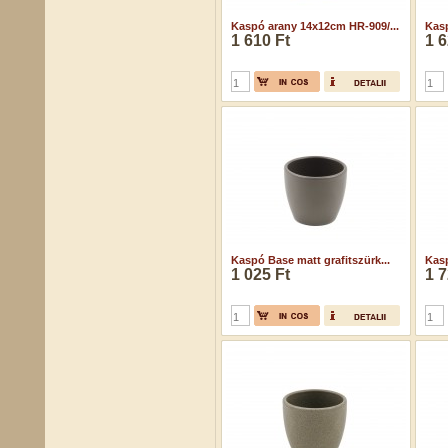
Kaspó arany 14x12cm HR-909/...
Kasp
1 610 Ft
1 6
Kaspó Base matt grafitszürk...
Kasp
1 025 Ft
1 7