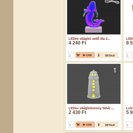
LEDes világító sellő lila 2...
LEDe
4 240 Ft
8 5
LEDes világítótorony fehér ...
Lufi
2 430 Ft
5 9