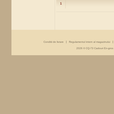
1
Conditii de livrare
Regulamentul intern al magazinului
2026 © CQ-73 Cadouri En-gros - 