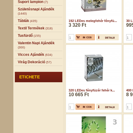
Suport lampion
(7)
Születésnapi Ajándék
(1440)
Táblák
192 LEDes melegfehér fényfü...
30 L
(435)
3 320 Ft
995
Textil Termékek
(318)
Tusfürdő
(155)
Valentin Napi Ajándék
(300)
Vicces Ajándék
(634)
Virág Dekoráció
(57)
ETICHETE
320 LEDes fényfüzér fehér k...
400 
10 665 Ft
8 9