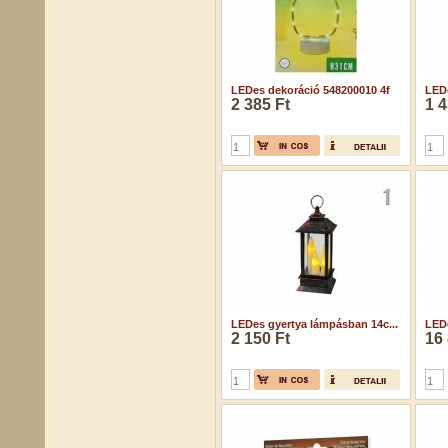
LEDes dekoráció 548200010 4f
LEDe
2 385 Ft
1 4
LEDes gyertya lámpásban 14c...
LED
2 150 Ft
16 