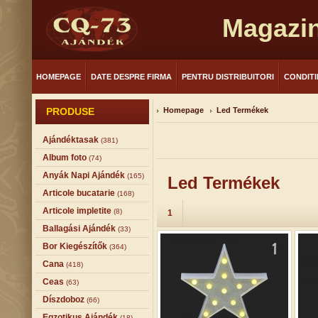
Magazin
HOMEPAGE
DATE DESPRE FIRMA
PENTRU DISTRIBUITORI
CONDITI
PRODUSE
Homepage
Led Termékek
Ajándéktasak
(381)
Album foto
(74)
Anyák Napi Ajándék
(165)
Led Termékek
Articole bucatarie
(168)
Articole impletite
(8)
1
Ballagási Ajándék
(33)
Bor Kiegészítők
(364)
Cana
(418)
Ceas
(63)
Díszdoboz
(66)
Egzotikus Ajándék
(18)