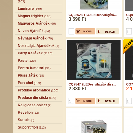
(163)
Luminare
(169)
CQ02523 1+30 LEDes világító...
CQ03
Magnet frigider
(183)
3 590 Ft
4 0
Magyaros Ajándék
(96)
Neves Ajándék
(64)
Névnapi Ajándék
(70)
Nosztalgia Ajándékok
(1)
Party Kellékek
(1185)
Paste
(120)
Pentru fumatori
(34)
Plüss Játék
(18)
Port chei
(329)
CQ7547 2LEDes világító dísz...
CQ75
2 330 Ft
2 1
Produse aromatice
(166)
Produse din sticla
(489)
Religioase obiect
(2)
Revelion
(12)
Statuie
(8)
Suporrt flori
(113)