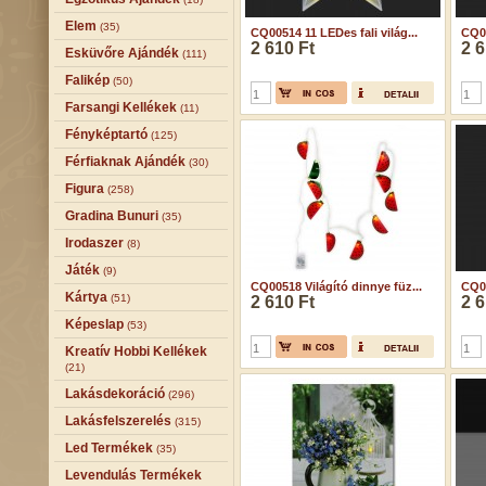
Elem
(35)
CQ00514 11 LEDes fali világ...
CQ00
2 610 Ft
2 6
Esküvőre Ajándék
(111)
Falikép
(50)
Farsangi Kellékek
(11)
Fényképtartó
(125)
Férfiaknak Ajándék
(30)
Figura
(258)
Gradina Bunuri
(35)
Irodaszer
(8)
Játék
(9)
CQ00518 Világító dinnye füz...
CQ00
Kártya
(51)
2 610 Ft
2 6
Képeslap
(53)
Kreatív Hobbi Kellékek
(21)
Lakásdekoráció
(296)
Lakásfelszerelés
(315)
Led Termékek
(35)
Levendulás Termékek