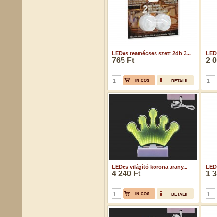
LEDes teamécses szett 2db 3...
LEDE
765 Ft
2 0
LEDes világító korona arany...
LEDe
4 240 Ft
1 3