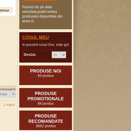
Facind clic pe data
selectata,puteti vedea
produsele disponibile din
acea zi.
COSUL MEU
In prezent cosul Dvs. este gol.
Deviza:
PRODUSE NOI
83 produs
use/pagină:
PRODUSE
PROMOTIONALE
84 produs
Inapoi
PRODUSE
RECOMANDATE
3682 produs