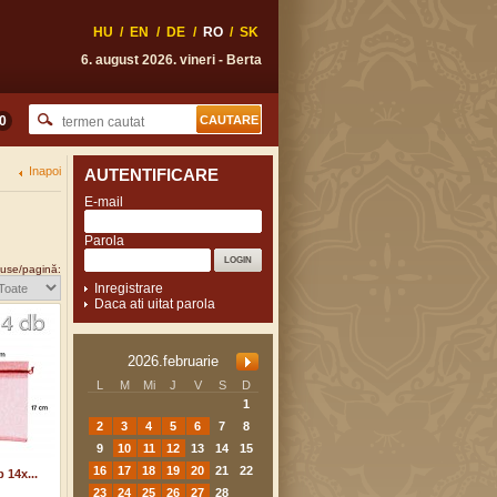
HU
/
EN
/
DE
/
RO
/
SK
6. august 2026. vineri - Berta
0
Inapoi
AUTENTIFICARE
E-mail
Parola
use/pagină:
Inregistrare
Daca ati uitat parola
2026.februarie
L
M
Mi
J
V
S
D
1
2
3
4
5
6
7
8
9
10
11
12
13
14
15
16
17
18
19
20
21
22
 14x...
23
24
25
26
27
28