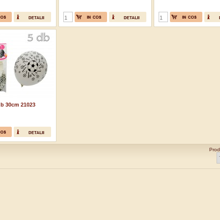
5db 30cm 21023
Prod