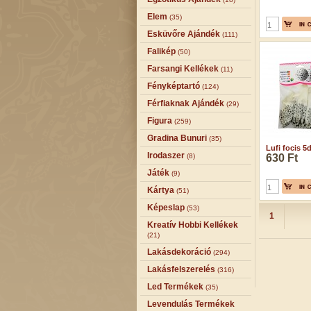
Elem
(35)
Esküvőre Ajándék
(111)
Falikép
(50)
Farsangi Kellékek
(11)
Fényképtartó
(124)
Férfiaknak Ajándék
(29)
Figura
(259)
Gradina Bunuri
(35)
Lufi focis 
Irodaszer
(8)
630 Ft
Játék
(9)
Kártya
(51)
Képeslap
(53)
1
Kreatív Hobbi Kellékek
(21)
Lakásdekoráció
(294)
Lakásfelszerelés
(316)
Led Termékek
(35)
Levendulás Termékek