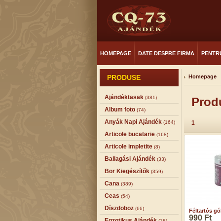
HOMEPAGE
DATE DESPRE FIRMA
PENTRU
PRODUSE
Homepage
Ajándéktasak
(381)
Produ
Album foto
(74)
Anyák Napi Ajándék
(164)
1
Articole bucatarie
(168)
Articole impletite
(8)
Ballagási Ajándék
(33)
Bor Kiegészítők
(359)
Cana
(389)
Ceas
(54)
Díszdoboz
(66)
Féltartós gó
990 Ft
Egzotikus Ajándék
(18)