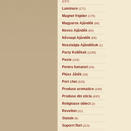
(157)
Luminare
(171)
Magnet frigider
(176)
Magyaros Ajándék
(96)
Neves Ajándék
(64)
Névnapi Ajándék
(68)
Nosztalgia Ajándékok
(1)
Party Kellékek
(1188)
Paste
(119)
Pentru fumatori
(34)
Plüss Játék
(18)
Port chei
(329)
Produse aromatice
(168)
Produse din sticla
(495)
Religioase obiect
(2)
Revelion
(12)
Statuie
(8)
Suporrt flori
(113)