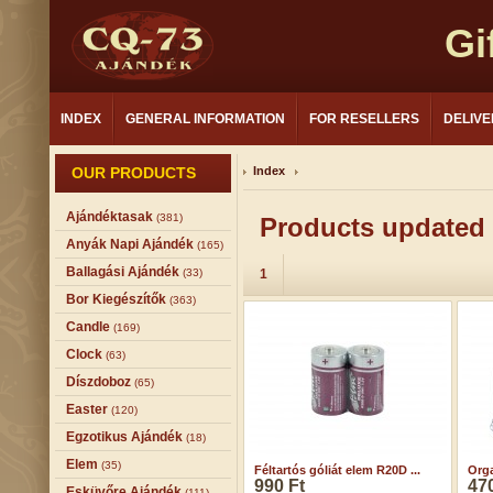
Gi
INDEX
GENERAL INFORMATION
FOR RESELLERS
DELIVE
OUR PRODUCTS
Index
Ajándéktasak
(381)
Products updated 
Anyák Napi Ajándék
(165)
Ballagási Ajándék
(33)
1
Bor Kiegészítők
(363)
Candle
(169)
Clock
(63)
Díszdoboz
(65)
Easter
(120)
Egzotikus Ajándék
(18)
Elem
(35)
Féltartós góliát elem R20D ...
Orga
990 Ft
470
Esküvőre Ajándék
(111)