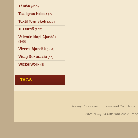
Táblák
(435)
Tea lights holder
(7)
Textil Termékek
(318)
Tusfürdő
(155)
Valentin Napi Ajándék
(300)
Vicces Ajándék
(634)
Virág Dekoráció
(57)
Wickerwork
(8)
TAGS
Delivery Conditions
Terms and Conditions
2026 © CQ-73 Gifts Wholesale Trade -