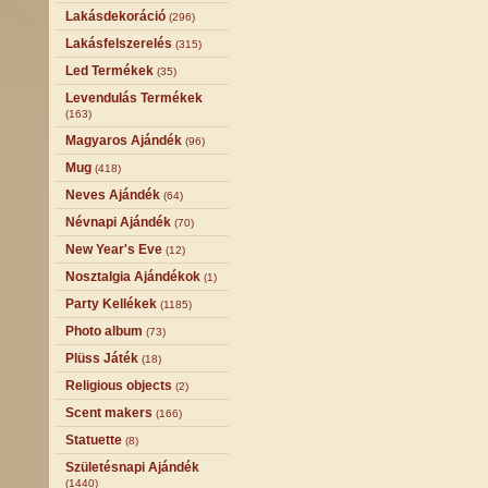
Lakásdekoráció
(296)
Lakásfelszerelés
(315)
Led Termékek
(35)
Levendulás Termékek
(163)
Magyaros Ajándék
(96)
Mug
(418)
Neves Ajándék
(64)
Névnapi Ajándék
(70)
New Year's Eve
(12)
Nosztalgia Ajándékok
(1)
Party Kellékek
(1185)
Photo album
(73)
Plüss Játék
(18)
Religious objects
(2)
Scent makers
(166)
Statuette
(8)
Születésnapi Ajándék
(1440)