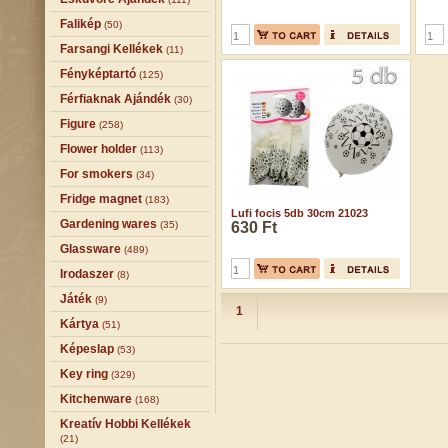
Falikép
(50)
Farsangi Kellékek
(11)
Fényképtartó
(125)
Férfiaknak Ajándék
(30)
Figure
(258)
Flower holder
(113)
For smokers
(34)
Fridge magnet
(183)
Lufi focis 5db 30cm 21023
Gardening wares
(35)
630 Ft
Glassware
(489)
Irodaszer
(8)
Játék
(9)
1
Kártya
(51)
Képeslap
(53)
Key ring
(329)
Kitchenware
(168)
Kreatív Hobbi Kellékek
(21)