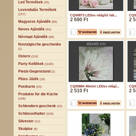
Led Termékek
(35)
Levendulás Termékek
(157)
CQ00873 LEDes világító fali...
CQ00
2 690 Ft
2 5
Magyaros Ajándék
(96)
Neves Ajándék
(64)
Névnapi Ajándék
(68)
Nostalgische geschenke
(1)
Ostern
(119)
Party Kellékek
(1190)
Pietät-Gegenstand
(2)
Plüss Játék
(18)
Postkarte
CQ00884 40mini LEDes világí...
CQ00
(53)
2 510 Ft
2 5
Produkte für die Küche
(168)
Schlendern geschenk
(33)
Schlüsselhalter
(329)
Silvester
(12)
Skulptur
(8)