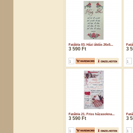
Fatábla 03. Házi áldás 26x5...
Fatá
3 590 Ft
3 5
Fatábla 21. Friss házasokna...
Fatá
3 590 Ft
3 5