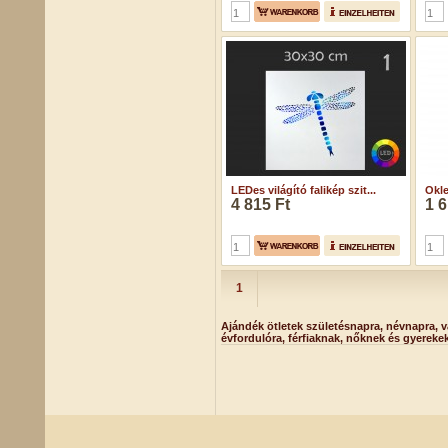
LEDes világító falikép szit...
Okle
4 815 Ft
1 6
1
Ajándék ötletek születésnapra, névnapra, v
évfordulóra, férfiaknak, nőknek és gyereke