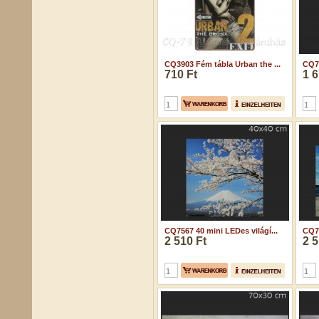
CQ3903 Fém tábla Urban the ...
CQ75
710 Ft
1 6
CQ7567 40 mini LEDes világí...
CQ75
2 510 Ft
2 5