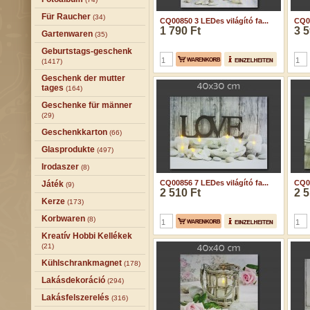
Für Raucher
(34)
CQ00850 3 LEDes világító fa...
CQ00
1 790 Ft
3 5
Gartenwaren
(35)
Geburtstags-geschenk
(1417)
Geschenk der mutter
tages
(164)
Geschenke für männer
(29)
Geschenkkarton
(66)
Glasprodukte
(497)
Irodaszer
(8)
CQ00856 7 LEDes világító fa...
CQ00
Játék
(9)
2 510 Ft
2 5
Kerze
(173)
Korbwaren
(8)
Kreatív Hobbi Kellékek
(21)
Kühlschrankmagnet
(178)
Lakásdekoráció
(294)
Lakásfelszerelés
(316)