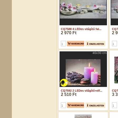
CQ7588 4 LEDes világító fal...
CQ75
2 970 Ft
2 9
CQ7592 2 LEDes világító+elf...
CQ75
2 510 Ft
3 3