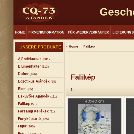
Gesch
HOME
FIRMENINFORMATION
FÜR WIEDERVERKÄUFER
LIEFERUNG
UNSERE PRODUKTE
Home
Falikép
Ajándéktasak
(381)
Blumenhalter
(113)
Dufter
(166)
Falikép
Egzotikus Ajándék
(18)
Elem
(35)
1
Esküvőre Ajándék
(111)
Falikép
(50)
Farsangi Kellékek
(11)
Fényképtartó
(125)
Figur
(260)
Fotoalbum
(74)