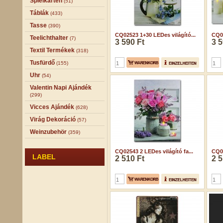
Spielkarten
(51)
Táblák
(433)
Tasse
(390)
CQ02523 1+30 LEDes világító...
CQ02
Teelichthalter
(7)
3 590 Ft
3 5
Textil Termékek
(318)
Tusfürdő
(155)
Uhr
(54)
Valentin Napi Ajándék
(299)
Vicces Ajándék
(628)
Virág Dekoráció
(57)
Weinzubehör
(359)
CQ02543 2 LEDes világító fa...
CQ02
LABEL
2 510 Ft
2 5