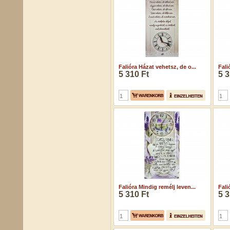
Falióra Házat vehetsz, de o...
Fali
5 310 Ft
5 3
Falióra Mindig remélj leven...
Fali
5 310 Ft
5 3