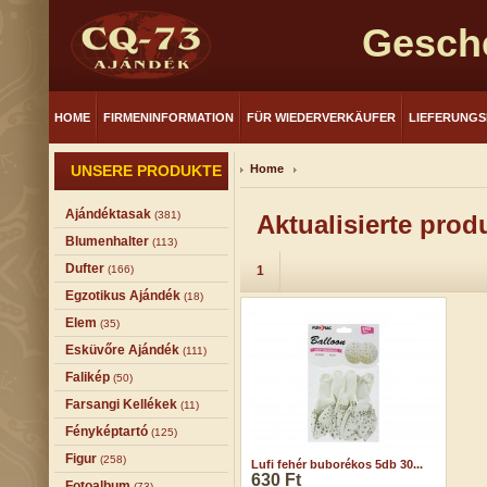
Gesch
HOME
FIRMENINFORMATION
FÜR WIEDERVERKÄUFER
LIEFERUNG
UNSERE PRODUKTE
Home
Ajándéktasak
(381)
Aktualisierte prod
Blumenhalter
(113)
Dufter
(166)
1
Egzotikus Ajándék
(18)
Elem
(35)
Esküvőre Ajándék
(111)
Falikép
(50)
Farsangi Kellékek
(11)
Fényképtartó
(125)
Figur
(258)
Lufi fehér buborékos 5db 30...
630 Ft
Fotoalbum
(73)