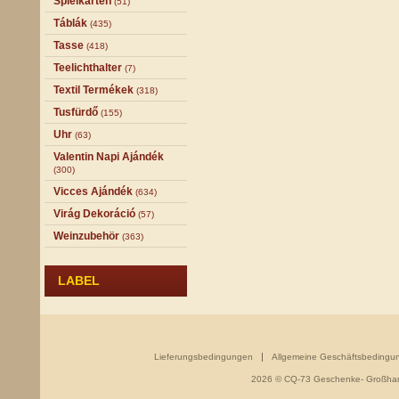
Spielkarten
(51)
Táblák
(435)
Tasse
(418)
Teelichthalter
(7)
Textil Termékek
(318)
Tusfürdő
(155)
Uhr
(63)
Valentin Napi Ajándék
(300)
Vicces Ajándék
(634)
Virág Dekoráció
(57)
Weinzubehör
(363)
LABEL
Lieferungsbedingungen
Allgemeine Geschäftsbedingu
2026 © CQ-73 Geschenke- Großhand