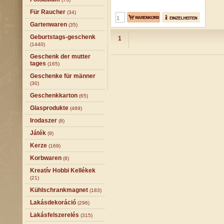
Für Raucher
(34)
Gartenwaren
(35)
Geburtstags-geschenk
1
(1440)
Geschenk der mutter
tages
(165)
Geschenke für männer
(30)
Geschenkkarton
(65)
Glasprodukte
(489)
Irodaszer
(8)
Játék
(9)
Kerze
(169)
Korbwaren
(8)
Kreatív Hobbi Kellékek
(21)
Kühlschrankmagnet
(183)
Lakásdekoráció
(296)
Lakásfelszerelés
(315)