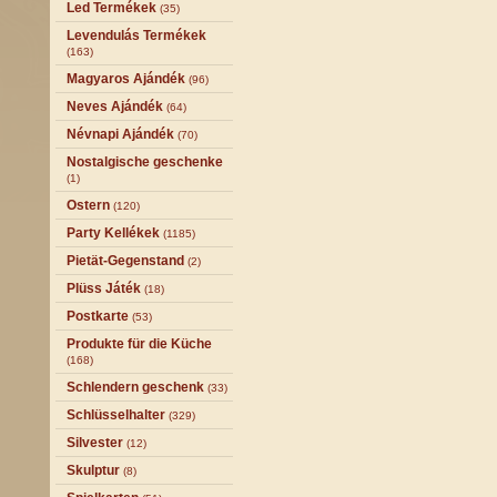
Led Termékek
(35)
Levendulás Termékek
(163)
Magyaros Ajándék
(96)
Neves Ajándék
(64)
Névnapi Ajándék
(70)
Nostalgische geschenke
(1)
Ostern
(120)
Party Kellékek
(1185)
Pietät-Gegenstand
(2)
Plüss Játék
(18)
Postkarte
(53)
Produkte für die Küche
(168)
Schlendern geschenk
(33)
Schlüsselhalter
(329)
Silvester
(12)
Skulptur
(8)