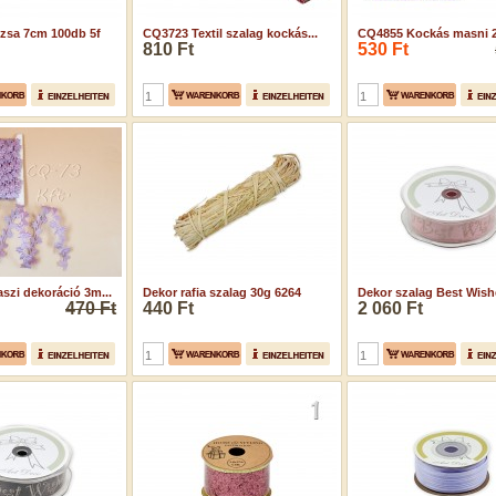
zsa 7cm 100db 5f
CQ3723 Textil szalag kockás...
CQ4855 Kockás masni 2
810 Ft
530 Ft
szi dekoráció 3m...
Dekor rafia szalag 30g 6264
Dekor szalag Best Wishe
470 Ft
440 Ft
2 060 Ft