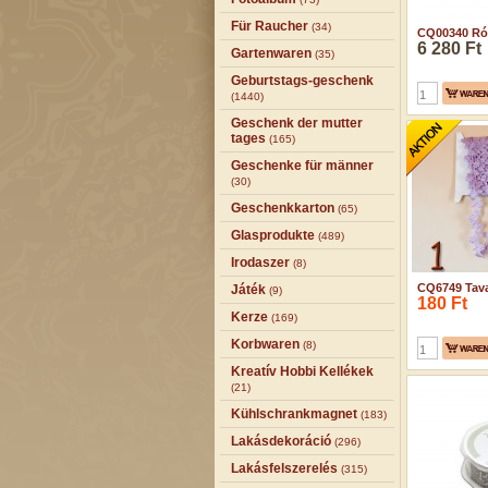
Für Raucher
(34)
CQ00340 Ró
6 280 Ft
Gartenwaren
(35)
Geburtstags-geschenk
(1440)
Geschenk der mutter
tages
(165)
Geschenke für männer
(30)
Geschenkkarton
(65)
Glasprodukte
(489)
Irodaszer
(8)
CQ6749 Tava
Játék
(9)
180 Ft
Kerze
(169)
Korbwaren
(8)
Kreatív Hobbi Kellékek
(21)
Kühlschrankmagnet
(183)
Lakásdekoráció
(296)
Lakásfelszerelés
(315)