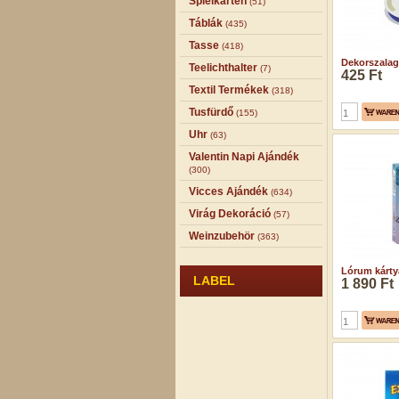
Spielkarten
(51)
Táblák
(435)
Tasse
(418)
Dekorszalag 
Teelichthalter
(7)
425 Ft
Textil Termékek
(318)
Tusfürdő
(155)
Uhr
(63)
Valentin Napi Ajándék
(300)
Vicces Ajándék
(634)
Virág Dekoráció
(57)
Weinzubehör
(363)
Lórum kártyaj
LABEL
1 890 Ft