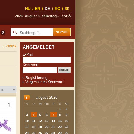
HU
/
EN
/
DE
/
RO
/
SK
2026. august 8. samstag - László
0
Zurück
ANGEMELDET
E-Mail
Kennwort
Registrierung
Vergessenes Kennwort
august 2026
M
D
Mi
Do
F
S
So
1
2
3
4
5
6
7
8
9
10
11
12
13
14
15
16
17
18
19
20
21
22
23
24
25
26
27
28
29
30