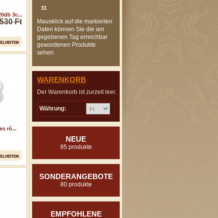
31
0db 3c...
530 Ft
Mausklick auf die markierten
Daten können Sie die am
gegebenen Tag erreichbar
gewordenen Produkte
sehen.
WARENKORB
Der Warenkorb ist zurzeit leer.
Währung:
s ró...
NEUE
85 produkte
SONDERANGEBOTE
80 produkte
EMPFOHLENE