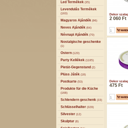
Led Termékek
(35)
Levendulás Termékek
(163)
Dekor szalag
2 060 Ft
Magyaros Ajándék
(96)
Neves Ajándék
(64)
Névnapi Ajándék
(70)
Nostalgische geschenke
(1)
Ostern
(120)
Party Kellékek
(1185)
Pietät-Gegenstand
(2)
Plüss Játék
(18)
Postkarte
Dekor szala
(53)
475 Ft
Produkte für die Küche
(168)
Schlendern geschenk
(33)
Schlüsselhalter
(329)
Silvester
(12)
Skulptur
(8)