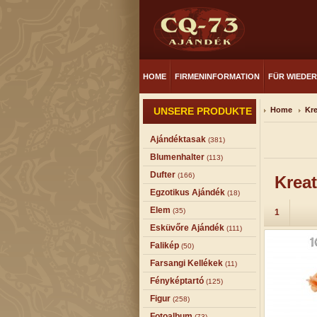
HOME
FIRMENINFORMATION
FÜR WIEDE
UNSERE PRODUKTE
Home
Kre
Ajándéktasak
(381)
Blumenhalter
(113)
Dufter
(166)
Kreat
Egzotikus Ajándék
(18)
Elem
(35)
1
Esküvőre Ajándék
(111)
Falikép
(50)
Farsangi Kellékek
(11)
Fényképtartó
(125)
Figur
(258)
Fotoalbum
(73)