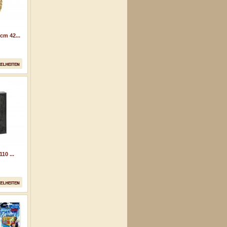
cm 42...
10 ...