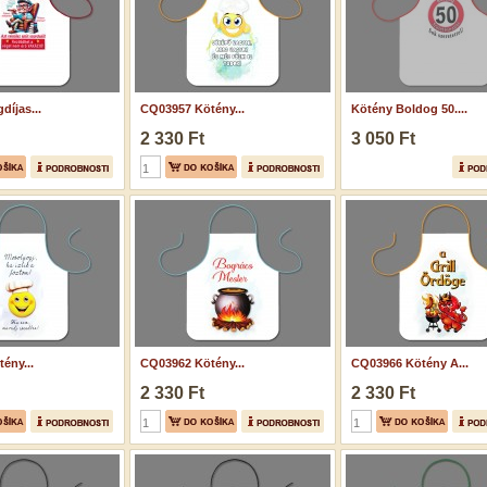
díjas...
CQ03957 Kötény...
Kötény Boldog 50....
2 330 Ft
3 050 Ft
ény...
CQ03962 Kötény...
CQ03966 Kötény A...
2 330 Ft
2 330 Ft