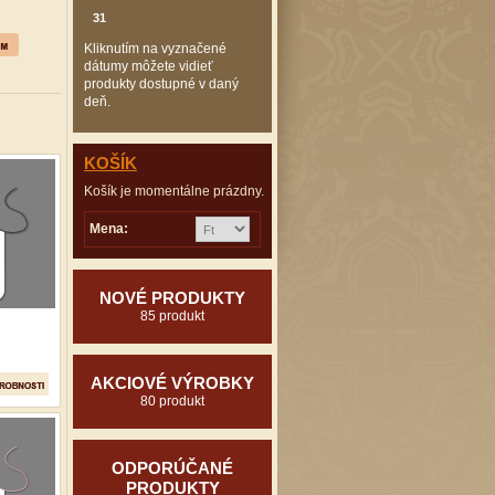
31
Kliknutím na vyznačené
dátumy môžete vidieť
produkty dostupné v daný
deň.
KOŠÍK
Košík je momentálne prázdny.
Mena:
NOVÉ PRODUKTY
85 produkt
AKCIOVÉ VÝROBKY
80 produkt
ODPORÚČANÉ
PRODUKTY