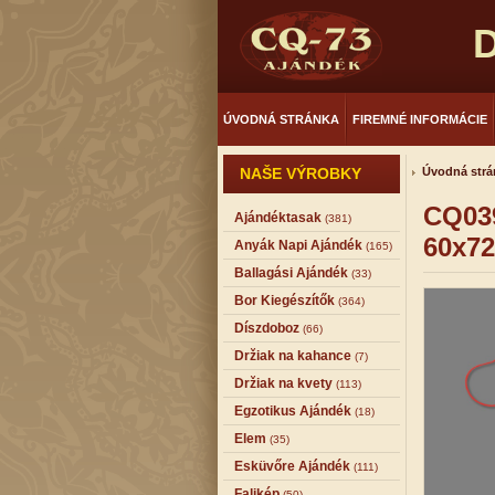
D
ÚVODNÁ STRÁNKA
FIREMNÉ INFORMÁCIE
NAŠE VÝROBKY
Úvodná strá
CQ039
Ajándéktasak
(381)
60x7
Anyák Napi Ajándék
(165)
Ballagási Ajándék
(33)
Bor Kiegészítők
(364)
Díszdoboz
(66)
Držiak na kahance
(7)
Držiak na kvety
(113)
Egzotikus Ajándék
(18)
Elem
(35)
Esküvőre Ajándék
(111)
Falikép
(50)