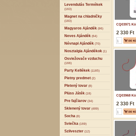
Levendulás Termékek
(163)
Magnet na chladničky
(183)
CQ03971 Köt
Magyaros Ajándék
(96)
2 330 Ft
Neves Ajándék
(64)
Névnapi Ajándék
(70)
Nosztalgia Ajándékok
(1)
Osviežovače vzduchu
(166)
Party Kellékek
(1185)
Pietny predmet
(2)
Pletený tovar
(8)
Plüss Játék
(18)
CQ03968 Köt
Pre fajčiarov
(34)
2 330 Ft
Sklenený tovar
(489)
Socha
(8)
Sviečka
(169)
Szilveszter
(12)