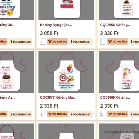
ény 30...
Kötény Nyugdíjas...
CQ03956 Kötény...
3 050 Ft
2 330 Ft
ény Az...
CQ03977 Kötény Ma...
CQ03969 Kötény...
2 330 Ft
2 330 Ft
Produkt nie je k disp