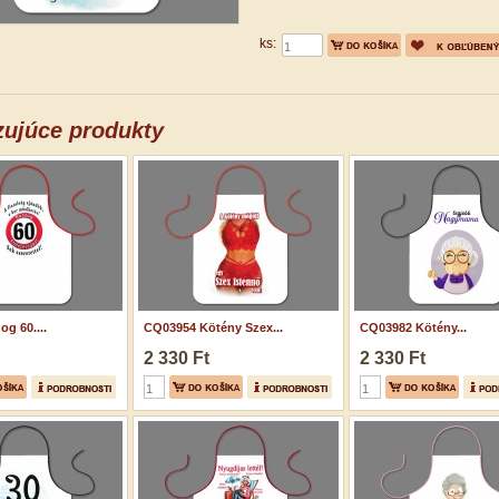
ks:
ujúce produkty
g 60....
CQ03954 Kötény Szex...
CQ03982 Kötény...
2 330 Ft
2 330 Ft