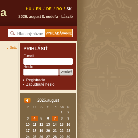
ňa
HU
/
EN
/
DE
/
RO
/
SK
2026. august 8. nedeľa - László
Späť
PRIHLÁSIŤ
E-mail
Heslo
Registracia
Zabudnuté heslo
2026.august
P
U
S
Š
Pi
So
N
1
2
3
4
5
6
7
8
9
10
11
12
13
14
15
16
17
18
19
20
21
22
23
24
25
26
27
28
29
30