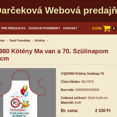
arčeková Webová predaj
PRE PREDAJCOV
DODACIE PODMIENKY
KONTAKT
KOŠÍK
0
nka
Textil Termékek
Kötény
80 Kötény Ma van a 70. Szülinapom
2cm
CQ03980 Kötény Szülinap 70
Číslo článku:
4817975
Barcode:
5999006039808
Celková veľkosť:
30x0.5x46 cm
Materiál:
textil
Br. cena:
2 330 Ft