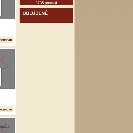
3735 produkt
OBĽÚBENÉ
ozícii