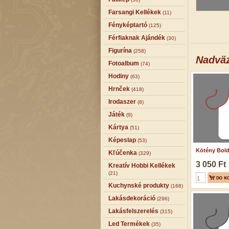
Farsangi Kellékek
(11)
Fényképtartó
(125)
Férfiaknak Ajándék
(30)
Figurína
(258)
Nadväz
Fotoalbum
(74)
Hodiny
(63)
Hrnček
(418)
Irodaszer
(8)
Játék
(9)
Kártya
(51)
Képeslap
(53)
Kötény Boldo
Kľúčenka
(329)
3 050 Ft
Kreatív Hobbi Kellékek
(21)
Kuchynské produkty
(168)
Lakásdekoráció
(296)
Lakásfelszerelés
(315)
Led Termékek
(35)