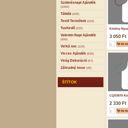
Születésnapi Ajándék
(1440)
Táblák
(435)
Textil Termékek
(318)
Tusfürdő
(155)
Kötény Nyug
Valentin Napi Ajándék
3 050 Ft
(300)
Veľká noc
(120)
Vicces Ajándék
(634)
Virág Dekoráció
(57)
Záhradný tovar
(35)
ŠTÍTOK
CQ03970 Köt
2 330 Ft