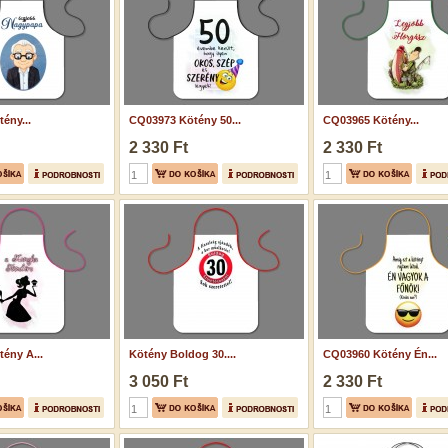
ény...
CQ03973 Kötény 50...
CQ03965 Kötény...
2 330 Ft
2 330 Ft
ény A...
Kötény Boldog 30....
CQ03960 Kötény Én...
3 050 Ft
2 330 Ft