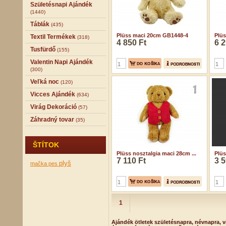
Születésnapi Ajándék
(1440)
Táblák
(435)
Plüss maci 20cm GB1448-4
Plü
Textil Termékek
(318)
4 850 Ft
6 2
Tusfürdő
(155)
Valentin Napi Ajándék
(300)
Veľká noc
(120)
Vicces Ajándék
(634)
Virág Dekoráció
(57)
Záhradný tovar
(35)
ŠTÍTOK
Plüss nosztalgia maci 28cm ...
Plüs
7 110 Ft
3 5
plyš
mačka
pes
1
Ajándék ötletek születésnapra, névnapra, v