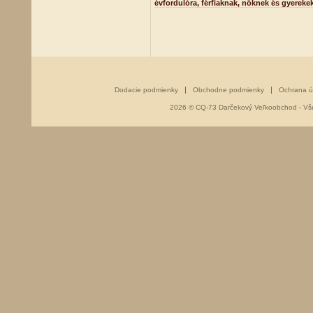
évfordulóra, férfiaknak, nőknek és gyereke
Dodacie podmienky
Obchodne podmienky
Ochrana ú
2026 © CQ-73 Darčekový Veľkoobchod - Vše