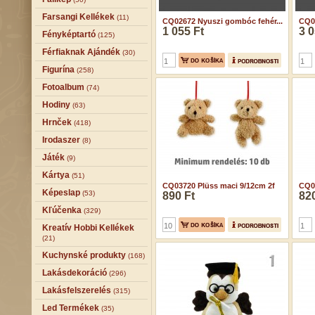
Farsangi Kellékek
(11)
CQ02672 Nyuszi gombóc fehér...
CQ02
1 055 Ft
3 0
Fényképtartó
(125)
Férfiaknak Ajándék
(30)
Figurína
(258)
Fotoalbum
(74)
Hodiny
(63)
Hrnček
(418)
Irodaszer
(8)
Játék
(9)
Kártya
(51)
CQ03720 Plüss maci 9/12cm 2f
CQ03
Képeslap
(53)
890 Ft
820
Kľúčenka
(329)
Kreatív Hobbi Kellékek
(21)
Kuchynské produkty
(168)
Lakásdekoráció
(296)
Lakásfelszerelés
(315)
Led Termékek
(35)