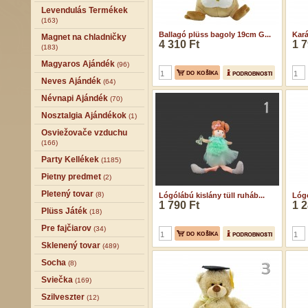
Levendulás Termékek
(163)
Ballagó plüss bagoly 19cm G...
Kará
Magnet na chladničky
4 310 Ft
1 7
(183)
Magyaros Ajándék
(96)
Neves Ajándék
(64)
Névnapi Ajándék
(70)
Nosztalgia Ajándékok
(1)
Osviežovače vzduchu
(166)
Party Kellékek
(1185)
Pietny predmet
(2)
Pletený tovar
(8)
Lógólábú kislány tüll ruháb...
Lógó
1 790 Ft
1 2
Plüss Játék
(18)
Pre fajčiarov
(34)
Sklenený tovar
(489)
Socha
(8)
Sviečka
(169)
Szilveszter
(12)