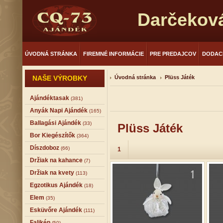
Darčekov
ÚVODNÁ STRÁNKA
FIREMNÉ INFORMÁCIE
PRE PREDAJCOV
DODAC
NAŠE VÝROBKY
Úvodná stránka
Plüss Játék
Ajándéktasak
(381)
Anyák Napi Ajándék
(165)
Ballagási Ajándék
(33)
Plüss Játék
Bor Kiegészítők
(364)
Díszdoboz
(66)
1
Držiak na kahance
(7)
Držiak na kvety
(113)
Egzotikus Ajándék
(18)
Elem
(35)
Esküvőre Ajándék
(111)
Falikép
(50)