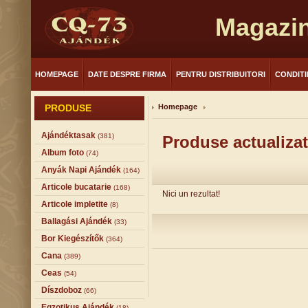
Magazin
HOMEPAGE
DATE DESPRE FIRMA
PENTRU DISTRIBUITORI
CONDITI
PRODUSE
Homepage
Ajándéktasak
(381)
Produse actualizat
Album foto
(74)
Anyák Napi Ajándék
(164)
Articole bucatarie
(168)
Nici un rezultat!
Articole impletite
(8)
Ballagási Ajándék
(33)
Bor Kiegészítők
(364)
Cana
(389)
Ceas
(54)
Díszdoboz
(66)
Egzotikus Ajándék
(18)