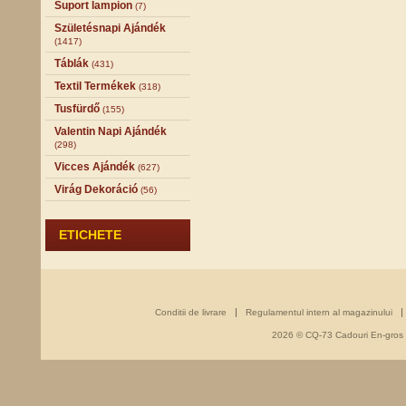
Suport lampion
(7)
Születésnapi Ajándék
(1417)
Táblák
(431)
Textil Termékek
(318)
Tusfürdő
(155)
Valentin Napi Ajándék
(298)
Vicces Ajándék
(627)
Virág Dekoráció
(56)
ETICHETE
Conditii de livrare
Regulamentul intern al magazinului
2026 © CQ-73 Cadouri En-gros - 