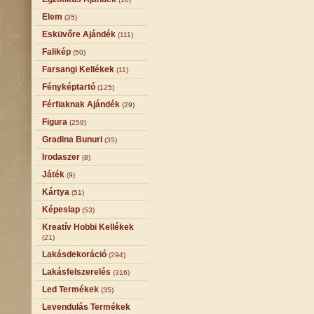
Elem
(35)
Esküvőre Ajándék
(111)
Falikép
(50)
Farsangi Kellékek
(11)
Fényképtartó
(125)
Férfiaknak Ajándék
(29)
Figura
(259)
Gradina Bunuri
(35)
Irodaszer
(8)
Játék
(9)
Kártya
(51)
Képeslap
(53)
Kreatív Hobbi Kellékek
(21)
Lakásdekoráció
(294)
Lakásfelszerelés
(316)
Led Termékek
(35)
Levendulás Termékek