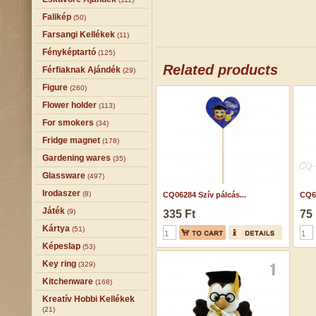
Falikép
(50)
Farsangi Kellékek
(11)
Fényképtartó
(125)
Related products
Férfiaknak Ajándék
(29)
Figure
(260)
Flower holder
(113)
For smokers
(34)
Fridge magnet
(178)
Gardening wares
(35)
Glassware
(497)
Irodaszer
(8)
CQ06284 Szív pálcás...
CQ6
Játék
(9)
335 Ft
75 
Kártya
(51)
Képeslap
(53)
Key ring
(329)
Kitchenware
(168)
Kreatív Hobbi Kellékek
(21)