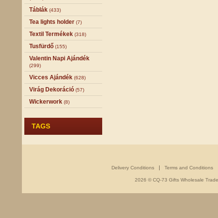
Táblák
(433)
Tea lights holder
(7)
Textil Termékek
(318)
Tusfürdő
(155)
Valentin Napi Ajándék
(299)
Vicces Ajándék
(628)
Virág Dekoráció
(57)
Wickerwork
(8)
TAGS
Delivery Conditions
Terms and Conditions
2026 © CQ-73 Gifts Wholesale Trade -