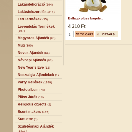
Lakásdekoráció
(294)
Lakásfelszerelés
(316)
Ballagó plüss bagoly...
Led Termékek
(35)
4 310 Ft
Levendulás Termékek
(157)
Magyaros Ajándék
(96)
Mug
(390)
Neves Ajándék
(64)
Névnapi Ajándék
(68)
New Year's Eve
(12)
Nosztalgia Ajándékok
(1)
Party Kellékek
(1190)
Photo album
(74)
Plüss Játék
(18)
Religious objects
(2)
Scent makers
(166)
Statuette
(8)
Születésnapi Ajándék
(1417)