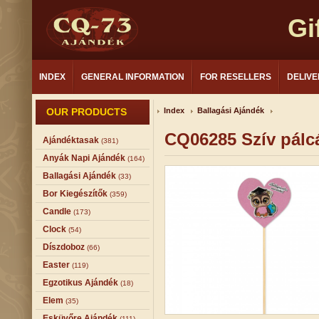
Gi
INDEX
GENERAL INFORMATION
FOR RESELLERS
DELIVE
OUR PRODUCTS
Index
Ballagási Ajándék
CQ06285 Szív pálc
Ajándéktasak
(381)
Anyák Napi Ajándék
(164)
Ballagási Ajándék
(33)
Bor Kiegészítők
(359)
Candle
(173)
Clock
(54)
Díszdoboz
(66)
Easter
(119)
Egzotikus Ajándék
(18)
Elem
(35)
Esküvőre Ajándék
(111)