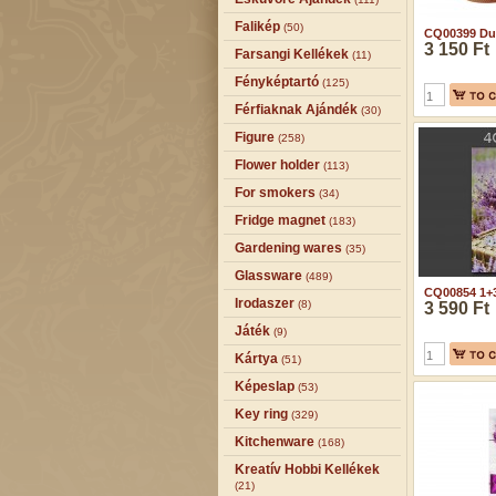
Falikép
(50)
CQ00399 Dup
3 150 Ft
Farsangi Kellékek
(11)
Fényképtartó
(125)
Férfiaknak Ajándék
(30)
Figure
(258)
Flower holder
(113)
For smokers
(34)
Fridge magnet
(183)
Gardening wares
(35)
Glassware
(489)
CQ00854 1+30
Irodaszer
(8)
3 590 Ft
Játék
(9)
Kártya
(51)
Képeslap
(53)
Key ring
(329)
Kitchenware
(168)
Kreatív Hobbi Kellékek
(21)