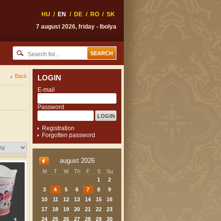
HU
/
EN
/
DE
/
RO
/
SK
7 august 2026, friday - Ibolya
Back
LOGIN
E-mail
Password
Registration
Forgotten password
august 2026
M
T
W
Th
F
S
Su
1
2
3
4
5
6
7
8
9
10
11
12
13
14
15
16
17
18
19
20
21
22
23
24
25
26
27
28
29
30