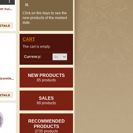
31
t hul...
Click on the days to see the
new products of the marked
date.
CART
The cart is empty.
Currency:
NEW PRODUCTS
eretle...
85 products
SALES
80 products
RECOMMENDED
PRODUCTS
3735 products