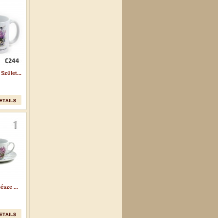
zület...
sze ...