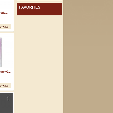
FAVORITES
tle...
be vé...