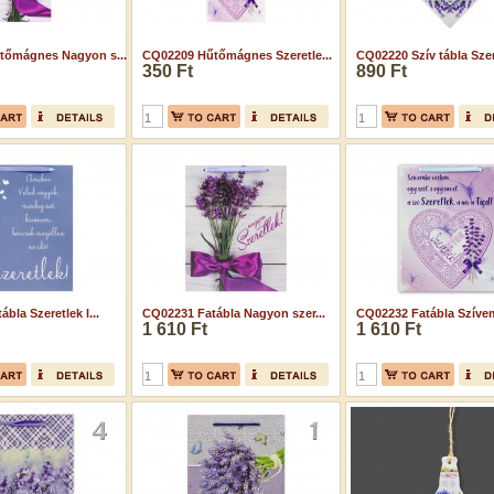
tőmágnes Nagyon s...
CQ02209 Hűtőmágnes Szeretle...
CQ02220 Szív tábla Szere
350 Ft
890 Ft
bla Szeretlek l...
CQ02231 Fatábla Nagyon szer...
CQ02232 Fatábla Szívem
1 610 Ft
1 610 Ft