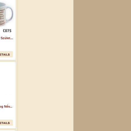
zület...
g Név...