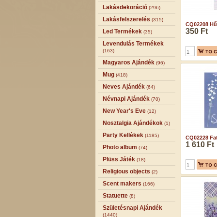
Lakásdekoráció
(296)
Lakásfelszerelés
(315)
CQ02208 Hű
350 Ft
Led Termékek
(35)
Levendulás Termékek
(163)
Magyaros Ajándék
(96)
Mug
(418)
Neves Ajándék
(64)
Névnapi Ajándék
(70)
New Year's Eve
(12)
Nosztalgia Ajándékok
(1)
Party Kellékek
(1185)
CQ02228 Fatá
1 610 Ft
Photo album
(74)
Plüss Játék
(18)
Religious objects
(2)
Scent makers
(166)
Statuette
(8)
Születésnapi Ajándék
(1440)