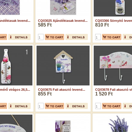
ndéktasak levend...
CQ03025 Ajándéktasak levend...
CQ03366 Sörnyitó leven
585 Ft
810 Ft
érő virágos 26,5...
CQ03675 Fali akasztó levend...
CQ03678 Fali akasztó vi
855 Ft
1 520 Ft