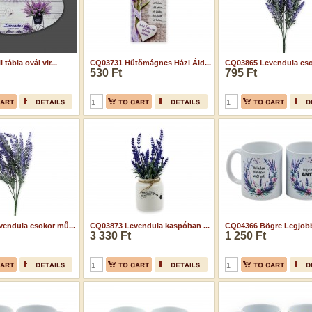
tábla ovál vir...
CQ03731 Hűtőmágnes Házi Áld...
CQ03865 Levendula cso
530 Ft
795 Ft
endula csokor mű...
CQ03873 Levendula kaspóban ...
CQ04366 Bögre Legjobb
3 330 Ft
1 250 Ft