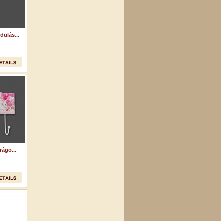
dulás...
rágo...