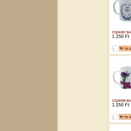
CQ04367 Bög
1 250 Ft
CQ04390 Bög
1 250 Ft