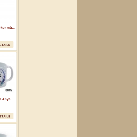
kor mű...
 Anya ...