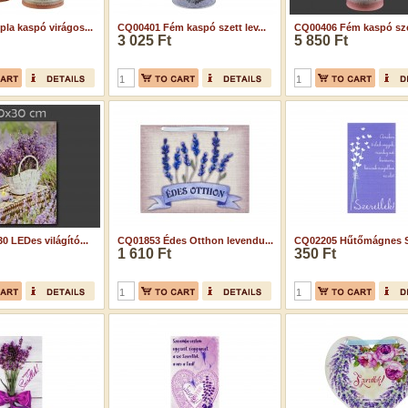
la kaspó virágos...
CQ00401 Fém kaspó szett lev...
CQ00406 Fém kaspó szet
3 025 Ft
5 850 Ft
 LEDes világító...
CQ01853 Édes Otthon levendu...
CQ02205 Hűtőmágnes Sz
1 610 Ft
350 Ft