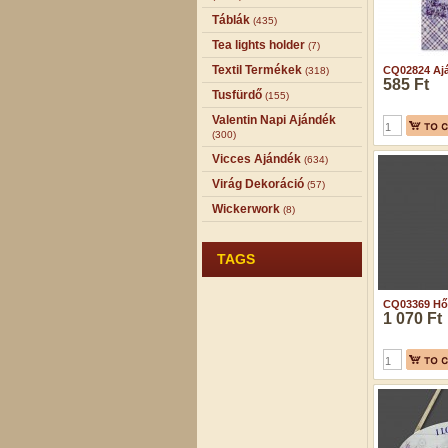
Táblák
(435)
Tea lights holder
(7)
Textil Termékek
CQ02824 Ajá
(318)
585 Ft
Tusfürdő
(155)
Valentin Napi Ajándék
(300)
Vicces Ajándék
(634)
Virág Dekoráció
(57)
Wickerwork
(8)
TAGS
CQ03369 Hőm
1 070 Ft