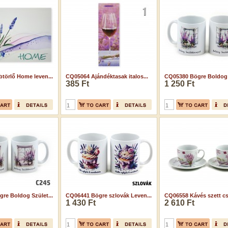
törlő Home leven...
CQ05064 Ajándéktasak italos...
CQ05380 Bögre Boldog S
385 Ft
1 250 Ft
re Boldog Szület...
CQ06441 Bögre szlovák Leven...
CQ06558 Kávés szett csé
1 430 Ft
2 610 Ft