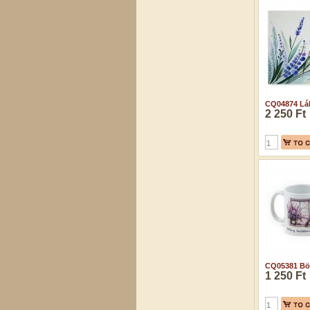
CQ04874 Láb
2 250 Ft
CQ05381 Bög
1 250 Ft