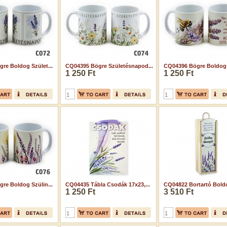
re Boldog Szület...
CQ04395 Bögre Születésnapod...
CQ04396 Bögre Boldog S
1 250 Ft
1 250 Ft
re Boldog Szülin...
CQ04435 Tábla Csodák 17x23,...
CQ04822 Bortartó Boldo
1 250 Ft
3 510 Ft