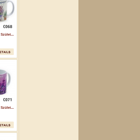
zület...
zület...