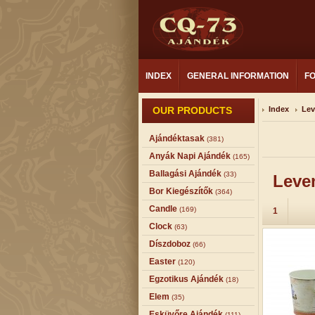
INDEX
GENERAL INFORMATION
F
OUR PRODUCTS
Index
Lev
Ajándéktasak
(381)
Anyák Napi Ajándék
(165)
Ballagási Ajándék
(33)
Leve
Bor Kiegészítők
(364)
Candle
(169)
1
Clock
(63)
Díszdoboz
(66)
Easter
(120)
Egzotikus Ajándék
(18)
Elem
(35)
Esküvőre Ajándék
(111)